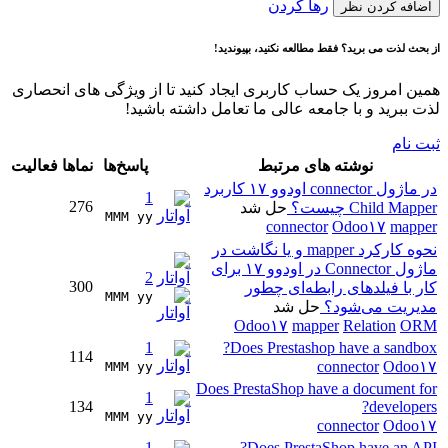
رها کردن
اضافه کردن نظر
از بحث لذت می برید؟ فقط مطالعه نکنید، بپیوندید!
همین امروز یک حساب کاربری ایجاد کنید تا از ویژگی های انحصاری
لذت ببرید و با جامعه عالی ما تعامل داشته باشید!
ثبت نام
نوشته های مرتبط
پاسخ‌ها
نماها
فعالیت
در ماژول connector اودوو ۱۷ کاربرد
1
276
Child Mapper چیست؟
حل شد
MMM yy 
connector
Odoo۱۷
mapper
نحوه کارکرد mapper و یا نگاشت در
ماژول Connector در اودوو ۱۷ برای
2
300
کار با فیلدهای رابطه‌ای چطور
MMM yy 
مدیریت می‌شود؟
حل شد
Odoo۱۷
mapper
Relation
ORM
1
Does Prestashop have a sandbox?
114
connector
Odoo۱۷
MMM yy 
Does PrestaShop have a document for
1
134
developers?
MMM yy 
connector
Odoo۱۷
1
Does PrestaShop have an API?