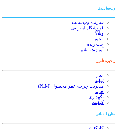
وب‌سایت‌ها
سازنده وب‌سایت
فروشگاه اینترنتی
وبلاگ
انجمن
چت زنده
آموزش آنلاین
زنجیره تأمین
انبار
تولید
مدیریت چرخه عمر محصول (PLM)
خرید
نگهداری
کیفیت
منابع انسانی
کارکنان