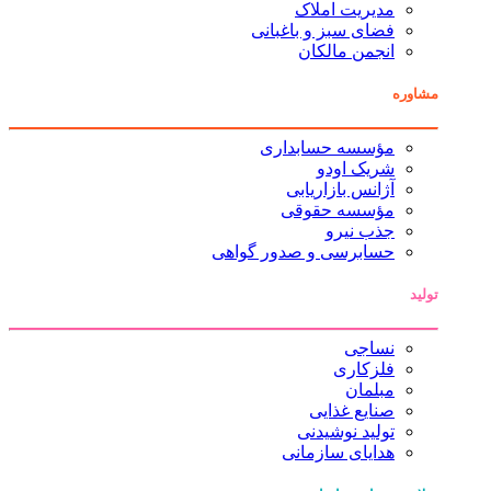
مدیریت املاک
فضای سبز و باغبانی
انجمن مالکان
مشاوره
مؤسسه حسابداری
شریک اودو
آژانس بازاریابی
مؤسسه حقوقی
جذب نیرو
حسابرسی و صدور گواهی
تولید
نساجی
فلزکاری
مبلمان
صنایع غذایی
تولید نوشیدنی
هدایای سازمانی