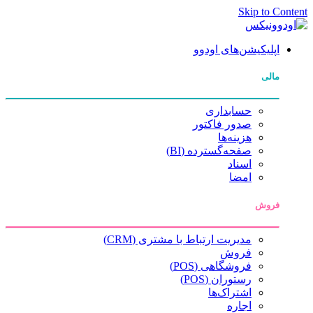
Skip to Content
اپلیکیشن‌های اودوو
مالی
حسابداری
صدور فاکتور
هزینه‌ها
صفحه‌گسترده (BI)
اسناد
امضا
فروش
مدیریت ارتباط با مشتری (CRM)
فروش
فروشگاهی (POS)
رستوران (POS)
اشتراک‌ها
اجاره