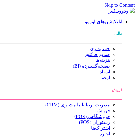
Skip to Content
اپلیکیشن‌های اودوو
مالی
حسابداری
صدور فاکتور
هزینه‌ها
صفحه‌گسترده (BI)
اسناد
امضا
فروش
مدیریت ارتباط با مشتری (CRM)
فروش
فروشگاهی (POS)
رستوران (POS)
اشتراک‌ها
اجاره