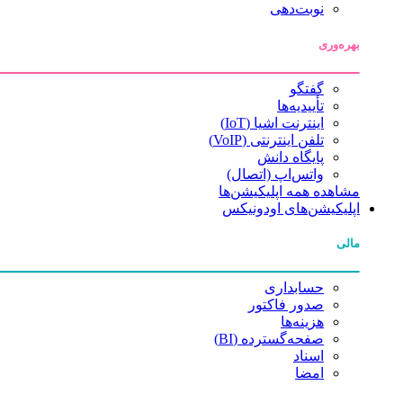
نوبت‌دهی
بهره‌وری
گفتگو
تأییدیه‌ها
اینترنت اشیا (IoT)
تلفن اینترنتی (VoIP)
پایگاه دانش
واتس‌اپ (اتصال)
مشاهده همه اپلیکیشن‌ها
اپلیکیشن‌های اودونیکس
مالی
حسابداری
صدور فاکتور
هزینه‌ها
صفحه‌گسترده (BI)
اسناد
امضا