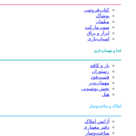
کتاب‌فروشی
پوشاک
مبلمان
سوپرمارکت
ابزار و یراق
اسباب‌بازی
غذا و مهمان‌داری
بار و کافه
رستوران
فست‌فود
مهمان‌پذیر
پخش نوشیدنی
هتل
املاک و ساخت‌وساز
آژانس املاک
دفتر معماری
ساخت‌وساز