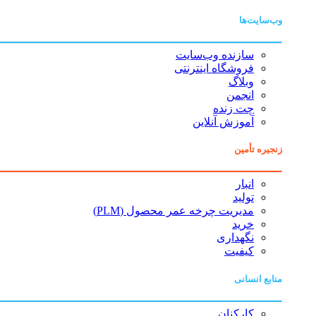
وب‌سایت‌ها
سازنده وب‌سایت
فروشگاه اینترنتی
وبلاگ
انجمن
چت زنده
آموزش آنلاین
زنجیره تأمین
انبار
تولید
مدیریت چرخه عمر محصول (PLM)
خرید
نگهداری
کیفیت
منابع انسانی
کارکنان