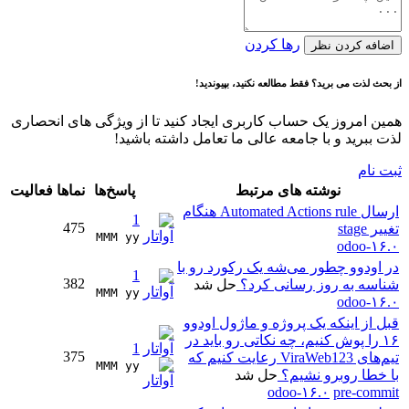
رها کردن
اضافه کردن نظر
از بحث لذت می برید؟ فقط مطالعه نکنید، بپیوندید!
همین امروز یک حساب کاربری ایجاد کنید تا از ویژگی های انحصاری
لذت ببرید و با جامعه عالی ما تعامل داشته باشید!
ثبت نام
نوشته های مرتبط
پاسخ‌ها
نماها
فعالیت
ارسال Automated Actions rule هنگام
1
475
تغییر stage
MMM yy 
odoo-۱۶.۰
در اودوو چطور می‌شه یک رکورد رو با
1
382
شناسه به روز رسانی کرد؟
حل شد
MMM yy 
odoo-۱۶.۰
قبل از اینکه یک پروژه و ماژول اودوو
۱۶ را پوش کنیم، چه نکاتی رو باید در
1
375
تیم‌های ViraWeb123 رعایت کنیم که
MMM yy 
با خطا روبرو نشیم؟
حل شد
odoo-۱۶.۰
pre-commit