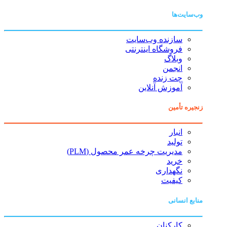
وب‌سایت‌ها
سازنده وب‌سایت
فروشگاه اینترنتی
وبلاگ
انجمن
چت زنده
آموزش آنلاین
زنجیره تأمین
انبار
تولید
مدیریت چرخه عمر محصول (PLM)
خرید
نگهداری
کیفیت
منابع انسانی
کارکنان