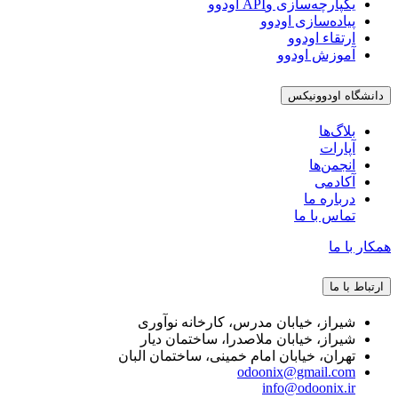
یکپارچه‌سازی وAPI اودوو
پیاده‌سازی اودوو
ارتقاء اودوو
آموزش اودوو
دانشگاه اودوونیکس
بلاگ‌ها
آپارات
انجمن‌ها
آکادمی
درباره ما
تماس با ما
همکار با ما
ارتباط با ما
شیراز، خیابان مدرس، کارخانه نوآوری
شیراز، خیابان ملاصدرا، ساختمان دیار
تهران، خیابان امام خمینی، ساختمان البان
odoonix@gmail.com
info@odoonix.ir