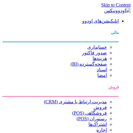
Skip to Content
اپلیکیشن‌های اودوو
مالی
حسابداری
صدور فاکتور
هزینه‌ها
صفحه‌گسترده (BI)
اسناد
امضا
فروش
مدیریت ارتباط با مشتری (CRM)
فروش
فروشگاهی (POS)
رستوران (POS)
اشتراک‌ها
اجاره