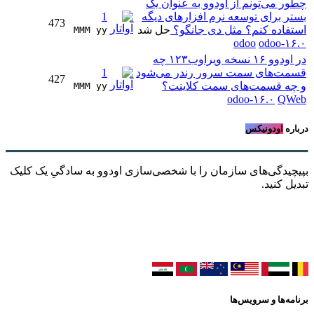
چطور می‌تونم از اودوو به عنوان یک
بستر برای توسعه نرم افزارهای دیگه
1
473
استفاده کنم؟ مثل دی جانگو؟
حل شد
MMM yy 
odoo
odoo-۱۶.۰
در اودوو ۱۶ نسخه ویراوب۱۲۳ چه
قسمت‌های سمت سرور رندر می‌شود
1
427
و چه قسمت‌های سمت کلاینت؟
MMM yy 
odoo-۱۶.۰
QWeb
درباره
اودونیکس
بپیچیدگی‌های سازمان را با شخصی‌سازی اودوو به سادگیِ یک کلیک
تبدیل کنید.
برنامه‌ها و سرویس‌ها