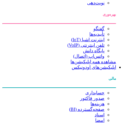
نوبت‌دهی
بهره‌وری
گفتگو
تأییدیه‌ها
اینترنت اشیا (IoT)
تلفن اینترنتی (VoIP)
پایگاه دانش
واتس‌اپ (اتصال)
مشاهده همه اپلیکیشن‌ها
اپلیکیشن‌های اودونیکس
مالی
حسابداری
صدور فاکتور
هزینه‌ها
صفحه‌گسترده (BI)
اسناد
امضا