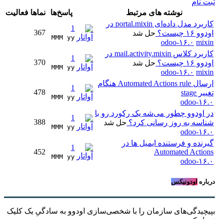
ثبت نام
نوشته های مرتبط
پاسخ‌ها
نماها
فعالیت
کاربرد مدل داده‌ای portal.mixin در
1
367
اودوو ۱۶ چیست؟
حل شد
MMM yy 
odoo-۱۶.۰
mixin
کاربرد کلاس mail.activity.mixin در
1
370
اودوو ۱۶ چیست؟
حل شد
MMM yy 
odoo-۱۶.۰
mixin
ارسال Automated Actions rule هنگام
1
478
تغییر stage
MMM yy 
odoo-۱۶.۰
در اودوو چطور می‌شه یک رکورد رو با
1
388
شناسه به روز رسانی کرد؟
حل شد
MMM yy 
odoo-۱۶.۰
گیرنده و فرستنده ایمیل ها در
1
452
Automated Actions
MMM yy 
odoo-۱۶.۰
درباره
اودونیکس
بپیچیدگی‌های سازمان را با شخصی‌سازی اودوو به سادگیِ یک کلیک