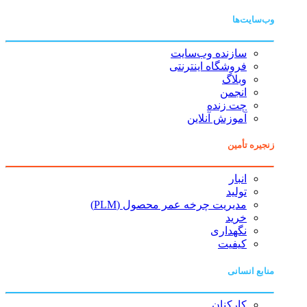
وب‌سایت‌ها
سازنده وب‌سایت
فروشگاه اینترنتی
وبلاگ
انجمن
چت زنده
آموزش آنلاین
زنجیره تأمین
انبار
تولید
مدیریت چرخه عمر محصول (PLM)
خرید
نگهداری
کیفیت
منابع انسانی
کارکنان