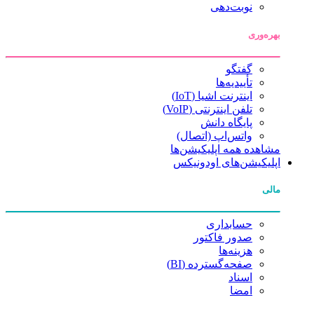
نوبت‌دهی
بهره‌وری
گفتگو
تأییدیه‌ها
اینترنت اشیا (IoT)
تلفن اینترنتی (VoIP)
پایگاه دانش
واتس‌اپ (اتصال)
مشاهده همه اپلیکیشن‌ها
اپلیکیشن‌های اودونیکس
مالی
حسابداری
صدور فاکتور
هزینه‌ها
صفحه‌گسترده (BI)
اسناد
امضا