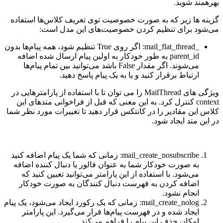
بهرهمند شوید.
گزینه ها زیر که به صورت خصوصیت توی تعریف کلاس‌ها استفاده
می‌شود برای تنظیم کردن خصوصیت‌های این مدل است:
_mail_flat_thread: اگر روی True تنظیم شود، همه پیام‌ها بدون
parent_id به طور خودکار به اولین پیام ارسال شده اضافه
می‌شوند. اگر مقدار False باشد می‌توانید بین تمام پیام‌ها
ارتباط برقرار کنید و یا به یک پیام پاسخ دهید.
ویژگی های MailThread را می توان تا با استفاده از پارامترهایی در
context کنترل کرد. به این معنی که قبل از فراخوانی متدهای این
کلاس این مقادیر را در کانتکس قرار دهید تا تغییرات مورد نظر شما
در این متد ایجاد شود.
mail_create_nosubscribe: زمانی که شما یک پیام اضافه کنید
به صورت خودکار شما به عنوان فالور یا دنبال کننده اضافه
می‌شود. با استفاده از این پارامتر می‌توانید تعیین کنید که
اضافه کردن به فهرست دنبال کنندگان به صورت خودکار
انجام نشود.
mail_create_nolog: زمانی که یک رکورد ایجاد می‌شود،‌ یک پیام
ایجاد شده و در فهرست پیام‌ها قرار می‌گیرد. این پارامتر
امکان حذف این پیام را فراهم می‌کند.