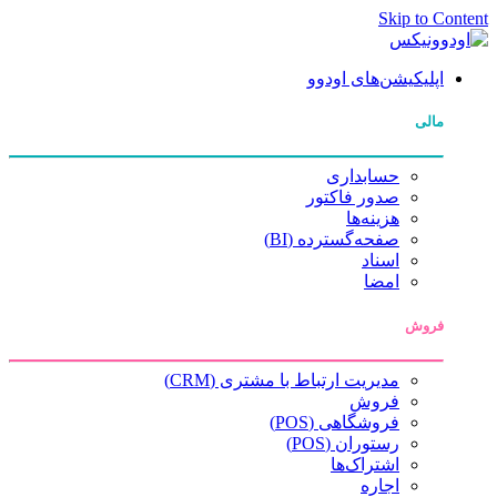
Skip to Content
اپلیکیشن‌های اودوو
مالی
حسابداری
صدور فاکتور
هزینه‌ها
صفحه‌گسترده (BI)
اسناد
امضا
فروش
مدیریت ارتباط با مشتری (CRM)
فروش
فروشگاهی (POS)
رستوران (POS)
اشتراک‌ها
اجاره