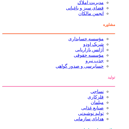
مدیریت املاک
فضای سبز و باغبانی
انجمن مالکان
مشاوره
مؤسسه حسابداری
شریک اودو
آژانس بازاریابی
مؤسسه حقوقی
جذب نیرو
حسابرسی و صدور گواهی
تولید
نساجی
فلزکاری
مبلمان
صنایع غذایی
تولید نوشیدنی
هدایای سازمانی