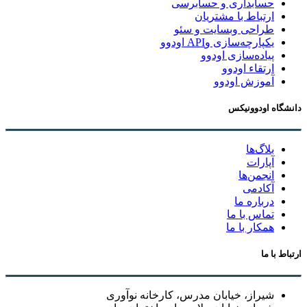
حسابداری و حسابرسی
ارتباط با مشتریان
طراحی وبسایت و سئو
یکپارچه‌سازی وAPI اودوو
پیاده‌سازی اودوو
ارتقاء اودوو
آموزش اودوو
دانشگاه اودوونیکس
بلاگ‌ها
آپارات
انجمن‌ها
آکادمی
درباره ما
تماس با ما
همکار با ما
ارتباط با ما
شیراز، خیابان مدرس، کارخانه نوآوری