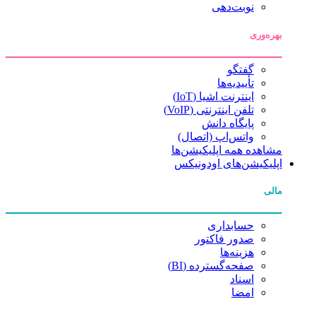
نوبت‌دهی
بهره‌وری
گفتگو
تأییدیه‌ها
اینترنت اشیا (IoT)
تلفن اینترنتی (VoIP)
پایگاه دانش
واتس‌اپ (اتصال)
مشاهده همه اپلیکیشن‌ها
اپلیکیشن‌های اودونیکس
مالی
حسابداری
صدور فاکتور
هزینه‌ها
صفحه‌گسترده (BI)
اسناد
امضا