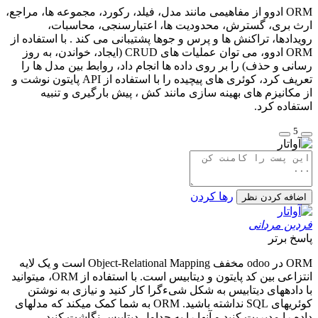
ORM ادوو از مفاهیمی مانند مدل، فیلد، رکورد، مجموعه ها، مراجع،
ارث بری، گسترش، محدودیت ها، اعتبارسنجی، محاسبات،
رویدادها، تراکنش ها و پرس و جوها پشتیبانی می کند . با استفاده از
ORM ادوو، می توان عملیات های CRUD (ایجاد، خواندن، به روز
رسانی و حذف) را بر روی داده ها انجام داد، روابط بین مدل ها را
تعریف کرد، کوئری های پیچیده را با استفاده از API پایتون نوشت و
از مکانیزم های بهینه سازی مانند کش ، پیش بارگیری و تنبیه
استفاده کرد.
5
رها کردن
اضافه کردن نظر
فردین مردانی
پاسخ برتر
ORM در odoo مخفف Object-Relational Mapping است و یک لایه
انتزاعی بین کد پایتون و دیتابیس است. با استفاده از ORM، میتوانید
با دادههای دیتابیس به شکل شیءگرا کار کنید و نیازی به نوشتن
کوئریهای SQL نداشته باشید. ORM به شما کمک میکند که مدلهای
داده را مدیریت کنید و آنها را به جداول دیتابیس نگاشت کنید.