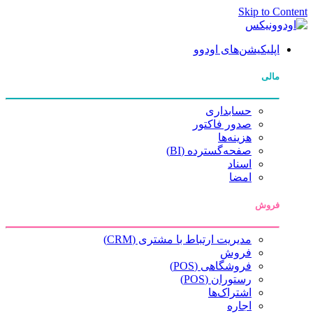
Skip to Content
اپلیکیشن‌های اودوو
مالی
حسابداری
صدور فاکتور
هزینه‌ها
صفحه‌گسترده (BI)
اسناد
امضا
فروش
مدیریت ارتباط با مشتری (CRM)
فروش
فروشگاهی (POS)
رستوران (POS)
اشتراک‌ها
اجاره