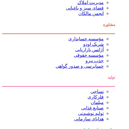
مدیریت املاک
فضای سبز و باغبانی
انجمن مالکان
مشاوره
مؤسسه حسابداری
شریک اودو
آژانس بازاریابی
مؤسسه حقوقی
جذب نیرو
حسابرسی و صدور گواهی
تولید
نساجی
فلزکاری
مبلمان
صنایع غذایی
تولید نوشیدنی
هدایای سازمانی