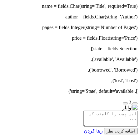
name = fields.Char(string='Title', required=True)
author = fields.Char(string='Author')
pages = fields.Integer(string='Number of Pages')
price = fields.Float(string='Price')
state = fields.Selection([
('available', 'Available'),
('borrowed', 'Borrowed'),
('lost', 'Lost'),
], string='State', default='available')
3
رها کردن
اضافه کردن نظر