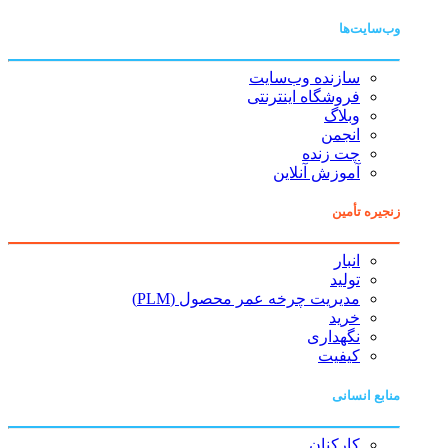
وب‌سایت‌ها
سازنده وب‌سایت
فروشگاه اینترنتی
وبلاگ
انجمن
چت زنده
آموزش آنلاین
زنجیره تأمین
انبار
تولید
مدیریت چرخه عمر محصول (PLM)
خرید
نگهداری
کیفیت
منابع انسانی
کارکنان