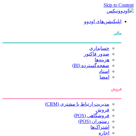
Skip to Content
اپلیکیشن‌های اودوو
مالی
حسابداری
صدور فاکتور
هزینه‌ها
صفحه‌گسترده (BI)
اسناد
امضا
فروش
مدیریت ارتباط با مشتری (CRM)
فروش
فروشگاهی (POS)
رستوران (POS)
اشتراک‌ها
اجاره