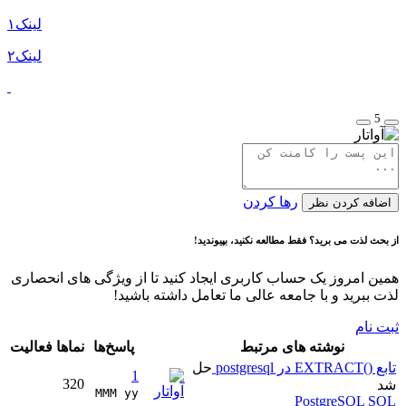
لینک۱
لینک۲
5
رها کردن
اضافه کردن نظر
از بحث لذت می برید؟ فقط مطالعه نکنید، بپیوندید!
همین امروز یک حساب کاربری ایجاد کنید تا از ویژگی های انحصاری
لذت ببرید و با جامعه عالی ما تعامل داشته باشید!
ثبت نام
نوشته های مرتبط
پاسخ‌ها
نماها
فعالیت
تابع ()EXTRACT در postgresql
حل
1
320
شد
MMM yy 
PostgreSQL
SQL