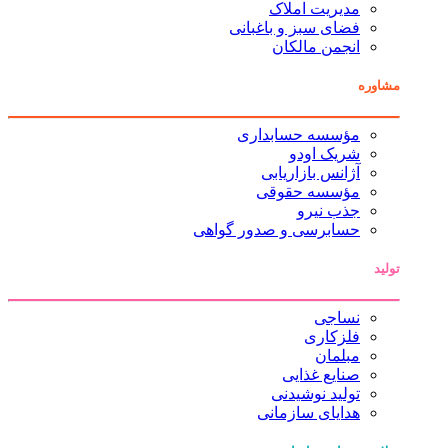
مدیریت املاک
فضای سبز و باغبانی
انجمن مالکان
مشاوره
مؤسسه حسابداری
شریک اودو
آژانس بازاریابی
مؤسسه حقوقی
جذب نیرو
حسابرسی و صدور گواهی
تولید
نساجی
فلزکاری
مبلمان
صنایع غذایی
تولید نوشیدنی
هدایای سازمانی