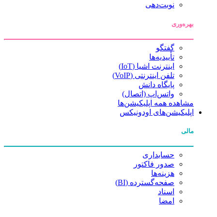
نوبت‌دهی
بهره‌وری
گفتگو
تأییدیه‌ها
اینترنت اشیا (IoT)
تلفن اینترنتی (VoIP)
پایگاه دانش
واتس‌اپ (اتصال)
مشاهده همه اپلیکیشن‌ها
اپلیکیشن‌های اودونیکس
مالی
حسابداری
صدور فاکتور
هزینه‌ها
صفحه‌گسترده (BI)
اسناد
امضا