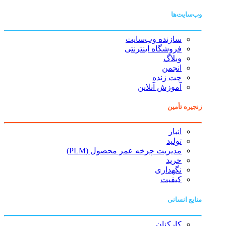
وب‌سایت‌ها
سازنده وب‌سایت
فروشگاه اینترنتی
وبلاگ
انجمن
چت زنده
آموزش آنلاین
زنجیره تأمین
انبار
تولید
مدیریت چرخه عمر محصول (PLM)
خرید
نگهداری
کیفیت
منابع انسانی
کارکنان