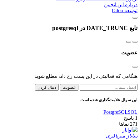
درباره این انجمن
توسعه Odoo
تابع DATE_TRUNC در postgresql
عضویت
هنگامی که فعالیتی در این پست رخ داد، مطلع شوید
عضویت
دنبال کردن
این سوال علامت‌گذاری شده است
PostgreSQL
SQL
1
پاسخ
271
نماها
ساناز میرباقری