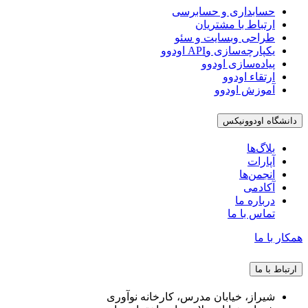
حسابداری و حسابرسی
ارتباط با مشتریان
طراحی وبسایت و سئو
یکپارچه‌سازی وAPI اودوو
پیاده‌سازی اودوو
ارتقاء اودوو
آموزش اودوو
دانشگاه اودوونیکس
بلاگ‌ها
آپارات
انجمن‌ها
آکادمی
درباره ما
تماس با ما
همکار با ما
ارتباط با ما
شیراز، خیابان مدرس، کارخانه نوآوری