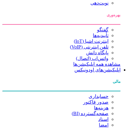
نوبت‌دهی
بهره‌وری
گفتگو
تأییدیه‌ها
اینترنت اشیا (IoT)
تلفن اینترنتی (VoIP)
پایگاه دانش
واتس‌اپ (اتصال)
مشاهده همه اپلیکیشن‌ها
اپلیکیشن‌های اودونیکس
مالی
حسابداری
صدور فاکتور
هزینه‌ها
صفحه‌گسترده (BI)
اسناد
امضا