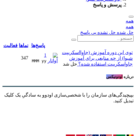
پرسش و پاسخ
همه
همه
حل شده
حل نشده
بی پاسخ
پاسخ‌ها
نماها
فعالیت
توی این دوره آموزش (جاوااسکریپت
1
347
شیوا) از چه منابعی برای آموزش
MMM yy 
جاواسکریپت استفاده شده؟
حل شد
درباره
اودونیکس
بپیچیدگی‌های سازمان را با شخصی‌سازی اودوو به سادگیِ یک کلیک
تبدیل کنید.