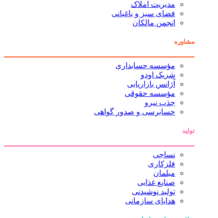
مدیریت املاک
فضای سبز و باغبانی
انجمن مالکان
مشاوره
مؤسسه حسابداری
شریک اودو
آژانس بازاریابی
مؤسسه حقوقی
جذب نیرو
حسابرسی و صدور گواهی
تولید
نساجی
فلزکاری
مبلمان
صنایع غذایی
تولید نوشیدنی
هدایای سازمانی