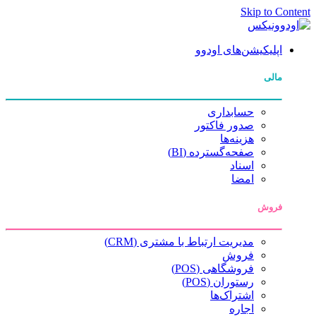
Skip to Content
اپلیکیشن‌های اودوو
مالی
حسابداری
صدور فاکتور
هزینه‌ها
صفحه‌گسترده (BI)
اسناد
امضا
فروش
مدیریت ارتباط با مشتری (CRM)
فروش
فروشگاهی (POS)
رستوران (POS)
اشتراک‌ها
اجاره