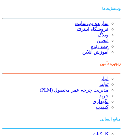
وب‌سایت‌ها
سازنده وب‌سایت
فروشگاه اینترنتی
وبلاگ
انجمن
چت زنده
آموزش آنلاین
زنجیره تأمین
انبار
تولید
مدیریت چرخه عمر محصول (PLM)
خرید
نگهداری
کیفیت
منابع انسانی
کارکنان