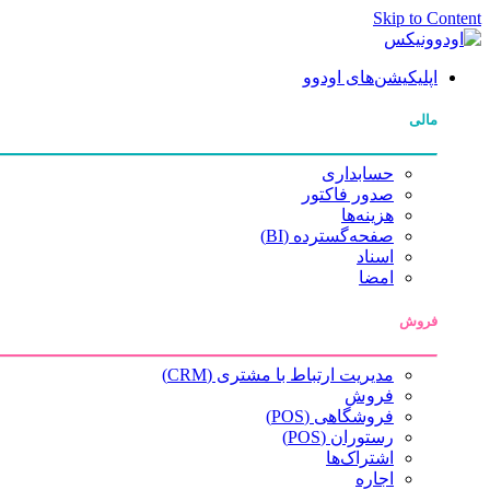
Skip to Content
اپلیکیشن‌های اودوو
مالی
حسابداری
صدور فاکتور
هزینه‌ها
صفحه‌گسترده (BI)
اسناد
امضا
فروش
مدیریت ارتباط با مشتری (CRM)
فروش
فروشگاهی (POS)
رستوران (POS)
اشتراک‌ها
اجاره