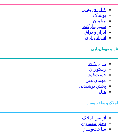
کتاب‌فروشی
پوشاک
مبلمان
سوپرمارکت
ابزار و یراق
اسباب‌بازی
غذا و مهمان‌داری
بار و کافه
رستوران
فست‌فود
مهمان‌پذیر
پخش نوشیدنی
هتل
املاک و ساخت‌وساز
آژانس املاک
دفتر معماری
ساخت‌وساز