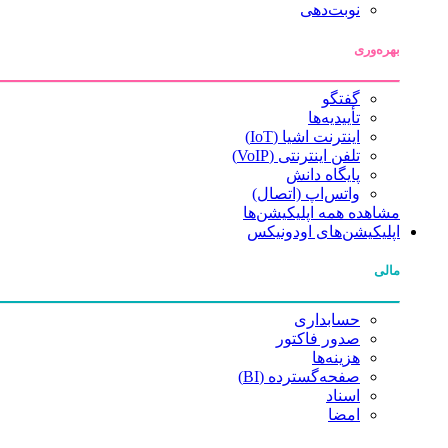
نوبت‌دهی
بهره‌وری
گفتگو
تأییدیه‌ها
اینترنت اشیا (IoT)
تلفن اینترنتی (VoIP)
پایگاه دانش
واتس‌اپ (اتصال)
مشاهده همه اپلیکیشن‌ها
اپلیکیشن‌های اودونیکس
مالی
حسابداری
صدور فاکتور
هزینه‌ها
صفحه‌گسترده (BI)
اسناد
امضا