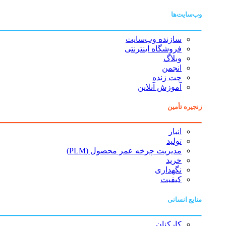
وب‌سایت‌ها
سازنده وب‌سایت
فروشگاه اینترنتی
وبلاگ
انجمن
چت زنده
آموزش آنلاین
زنجیره تأمین
انبار
تولید
مدیریت چرخه عمر محصول (PLM)
خرید
نگهداری
کیفیت
منابع انسانی
کارکنان