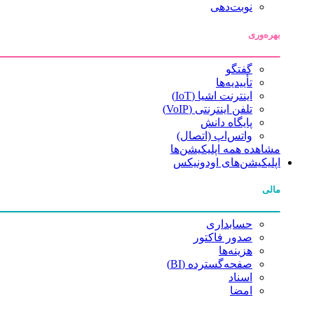
نوبت‌دهی
بهره‌وری
گفتگو
تأییدیه‌ها
اینترنت اشیا (IoT)
تلفن اینترنتی (VoIP)
پایگاه دانش
واتس‌اپ (اتصال)
مشاهده همه اپلیکیشن‌ها
اپلیکیشن‌های اودونیکس
مالی
حسابداری
صدور فاکتور
هزینه‌ها
صفحه‌گسترده (BI)
اسناد
امضا