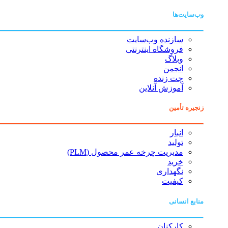
وب‌سایت‌ها
سازنده وب‌سایت
فروشگاه اینترنتی
وبلاگ
انجمن
چت زنده
آموزش آنلاین
زنجیره تأمین
انبار
تولید
مدیریت چرخه عمر محصول (PLM)
خرید
نگهداری
کیفیت
منابع انسانی
کارکنان