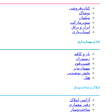
کتاب‌فروشی
پوشاک
مبلمان
سوپرمارکت
ابزار و یراق
اسباب‌بازی
غذا و مهمان‌داری
بار و کافه
رستوران
فست‌فود
مهمان‌پذیر
پخش نوشیدنی
هتل
املاک و ساخت‌وساز
آژانس املاک
دفتر معماری
ساخت‌وساز