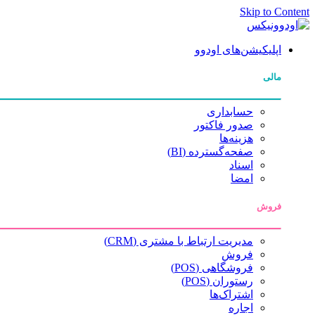
Skip to Content
اپلیکیشن‌های اودوو
مالی
حسابداری
صدور فاکتور
هزینه‌ها
صفحه‌گسترده (BI)
اسناد
امضا
فروش
مدیریت ارتباط با مشتری (CRM)
فروش
فروشگاهی (POS)
رستوران (POS)
اشتراک‌ها
اجاره