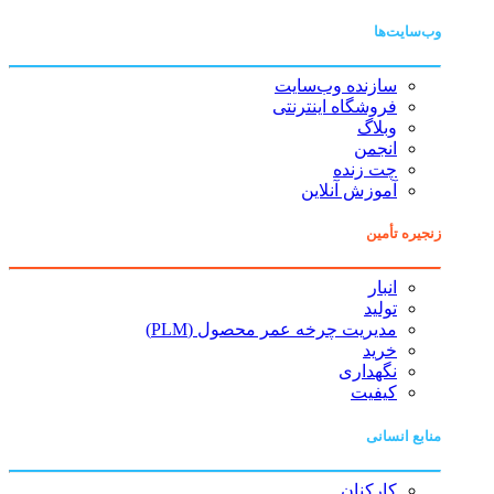
وب‌سایت‌ها
سازنده وب‌سایت
فروشگاه اینترنتی
وبلاگ
انجمن
چت زنده
آموزش آنلاین
زنجیره تأمین
انبار
تولید
مدیریت چرخه عمر محصول (PLM)
خرید
نگهداری
کیفیت
منابع انسانی
کارکنان