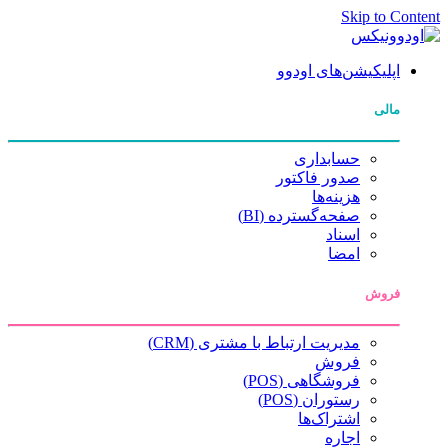
Skip to Content
اپلیکیشن‌های اودوو
مالی
حسابداری
صدور فاکتور
هزینه‌ها
صفحه‌گسترده (BI)
اسناد
امضا
فروش
مدیریت ارتباط با مشتری (CRM)
فروش
فروشگاهی (POS)
رستوران (POS)
اشتراک‌ها
اجاره