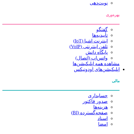
نوبت‌دهی
بهره‌وری
گفتگو
تأییدیه‌ها
اینترنت اشیا (IoT)
تلفن اینترنتی (VoIP)
پایگاه دانش
واتس‌اپ (اتصال)
مشاهده همه اپلیکیشن‌ها
اپلیکیشن‌های اودونیکس
مالی
حسابداری
صدور فاکتور
هزینه‌ها
صفحه‌گسترده (BI)
اسناد
امضا