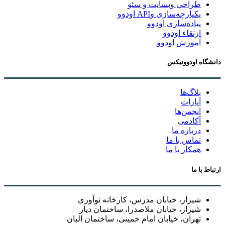
طراحی وبسایت و سئو
یکپارچه‌سازی وAPI اودوو
پیاده‌سازی اودوو
ارتقاء اودوو
آموزش اودوو
دانشگاه اودوونیکس
بلاگ‌ها
آپارات
انجمن‌ها
آکادمی
درباره ما
تماس با ما
همکار با ما
ارتباط با ما
شیراز، خیابان مدرس، کارخانه نوآوری
شیراز، خیابان ملاصدرا، ساختمان دیار
تهران، خیابان امام خمینی، ساختمان البان