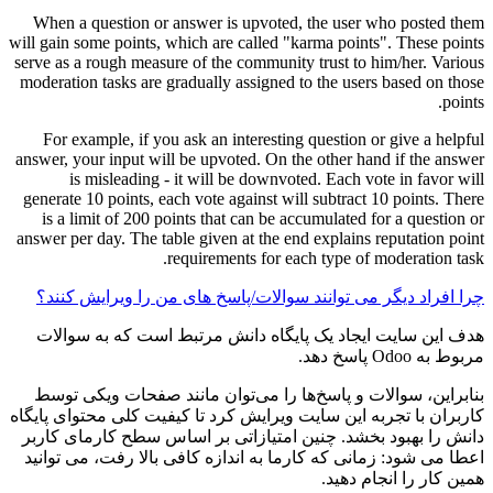
When a question or answer is upvoted, the user who posted them
will gain some points, which are called "karma points". These points
serve as a rough measure of the community trust to him/her. Various
moderation tasks are gradually assigned to the users based on those
points.
For example, if you ask an interesting question or give a helpful
answer, your input will be upvoted. On the other hand if the answer
is misleading - it will be downvoted. Each vote in favor will
generate 10 points, each vote against will subtract 10 points. There
is a limit of 200 points that can be accumulated for a question or
answer per day. The table given at the end explains reputation point
requirements for each type of moderation task.
چرا افراد دیگر می توانند سوالات/پاسخ های من را ویرایش کنند؟
هدف این سایت ایجاد یک پایگاه دانش مرتبط است که به سوالات
مربوط به Odoo پاسخ دهد.
بنابراین، سوالات و پاسخ‌ها را می‌توان مانند صفحات ویکی توسط
کاربران با تجربه این سایت ویرایش کرد تا کیفیت کلی محتوای پایگاه
دانش را بهبود بخشد. چنین امتیازاتی بر اساس سطح کارمای کاربر
اعطا می شود: زمانی که کارما به اندازه کافی بالا رفت، می توانید
همین کار را انجام دهید.