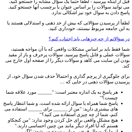
قبل از اینکه بپرسید - لطفاً حتماً یک سؤال مشابه را جستجو کنید.
می توانید سوالات را بر اساس عنوان یا برچسب آنها جستجو کنید.
پاسخ دادن به سوال خود نیز اشکالی ندارد.
لطفاً از پرسیدن سؤالاتی که بیش از حد ذهنی و استدلالی هستند یا
به این جامعه مربوط نیستند، خودداری کنید.
در سؤالاتم از چه چیزهایی باید اجتناب کنم؟
شما فقط باید بر اساس مشکلات واقعی که با آن مواجه هستید،
سوالات عملی و قابل پاسخ بپرسید. سوالات پرحرف و باز از مفید
بودن این سایت می کاهد و سوالات دیگر را از صفحه اول خارج می
کند.
برای جلوگیری از پرچم گذاری و احتمالاً حذف شدن سؤال خود، از
پرسیدن سؤالات ذهنی در جایی که …
هر پاسخ به یک اندازه معتبر است: "______ مورد علاقه شما
چیست؟"
پاسخ شما همراه با سوال ارائه شده است، و شما انتظار پاسخ
های بیشتری دارید: "من از ______ برای ______ استفاده می
کنم، شما از چه چیزی استفاده می کنید؟"
هیچ مشکل واقعی برای حل کردن وجود ندارد: "من کنجکاو
هستم که آیا افراد دیگر مانند من چنین احساسی دارند."
از ما یک سوال فرضی و باز پرسیده می شود: "اگر ______