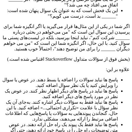
اتفاق می افتاد چه می شد؟"
این یک فحش است که به عنوان یک سوال پنهان شده است:
"______ بد است، درست می گویم؟"
اگر شما در یکی از این مثال‌ها قرار می‌گیرید یا اگر انگیزه شما برای
پرسیدن این سوال این است که "من می‌خواهم در بحثی درباره
______ شرکت کنم"، نباید اینجا بپرسید، بلکه در لیست‌های پستی ما
سوال کنید. با این حال، اگر انگیزه شما این است که "من می خواهم
دیگران ______ را برای من توضیح دهند"، احتمالاً خوب هستید.
(بخش فوق از سؤالات متداول Stackoverflow اقتباس شده است.)
علاوه بر این:
پاسخ ها نباید سوالات را اضافه یا بسط دهند. در عوض یا سوال
را ویرایش کنید یا یک نظر سوال اضافه کنید.
پاسخ ها نباید در پاسخ های دیگر اظهار نظر کنند. در عوض یک
نظر در مورد پاسخ های دیگر اضافه کنید.
پاسخ ها نباید فقط به سؤالات دیگر اشاره کنند. به‌جای آن یک
نظر سؤال با علامت «تکراری احتمالی...» اضافه کنید. با این
حال، گنجاندن پیوندهایی به سؤالات یا پاسخ‌هایی که اطلاعات
اضافی مرتبط را ارائه می‌دهند، مشکلی ندارد.
پاسخ ها نباید فقط یک پیوند یک راه حل ارائه دهند. در عوض
متن توضیحات راه حل را در پاسخ خود ارائه دهید، حتی اگر