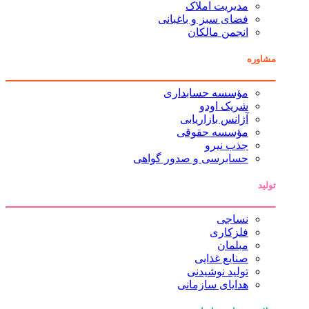
مدیریت املاک
فضای سبز و باغبانی
انجمن مالکان
مشاوره
مؤسسه حسابداری
شریک اودو
آژانس بازاریابی
مؤسسه حقوقی
جذب نیرو
حسابرسی و صدور گواهی
تولید
نساجی
فلزکاری
مبلمان
صنایع غذایی
تولید نوشیدنی
هدایای سازمانی