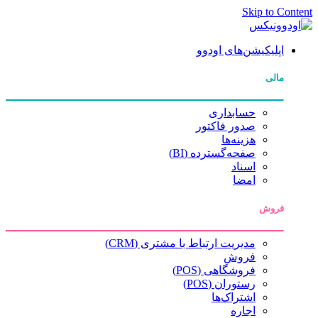
Skip to Content
اپلیکیشن‌های اودوو
مالی
حسابداری
صدور فاکتور
هزینه‌ها
صفحه‌گسترده (BI)
اسناد
امضا
فروش
مدیریت ارتباط با مشتری (CRM)
فروش
فروشگاهی (POS)
رستوران (POS)
اشتراک‌ها
اجاره