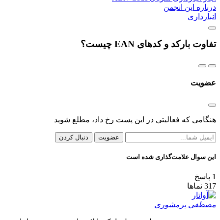
درباره این انجمن
انبارداری
تفاوت بارکد و کدهای EAN چیست؟
عضویت
هنگامی که فعالیتی در این پست رخ داد، مطلع شوید
عضویت
دنبال کردن
این سوال علامت‌گذاری شده است
1
پاسخ
317
نماها
مصطفی برمشوری