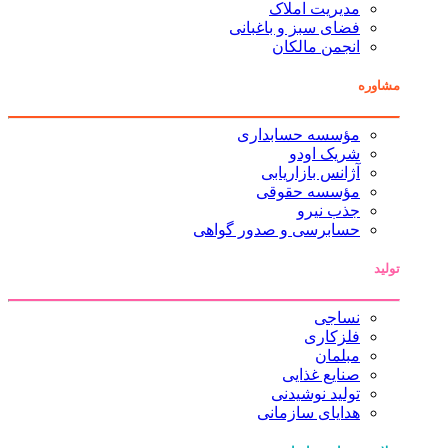
مدیریت املاک
فضای سبز و باغبانی
انجمن مالکان
مشاوره
مؤسسه حسابداری
شریک اودو
آژانس بازاریابی
مؤسسه حقوقی
جذب نیرو
حسابرسی و صدور گواهی
تولید
نساجی
فلزکاری
مبلمان
صنایع غذایی
تولید نوشیدنی
هدایای سازمانی