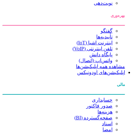
نوبت‌دهی
بهره‌وری
گفتگو
تأییدیه‌ها
اینترنت اشیا (IoT)
تلفن اینترنتی (VoIP)
پایگاه دانش
واتس‌اپ (اتصال)
مشاهده همه اپلیکیشن‌ها
اپلیکیشن‌های اودونیکس
مالی
حسابداری
صدور فاکتور
هزینه‌ها
صفحه‌گسترده (BI)
اسناد
امضا