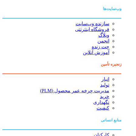
وب‌سایت‌ها
سازنده وب‌سایت
فروشگاه اینترنتی
وبلاگ
انجمن
چت زنده
آموزش آنلاین
زنجیره تأمین
انبار
تولید
مدیریت چرخه عمر محصول (PLM)
خرید
نگهداری
کیفیت
منابع انسانی
کارکنان