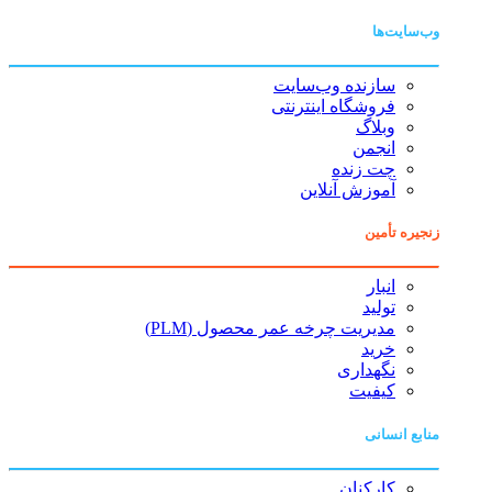
وب‌سایت‌ها
سازنده وب‌سایت
فروشگاه اینترنتی
وبلاگ
انجمن
چت زنده
آموزش آنلاین
زنجیره تأمین
انبار
تولید
مدیریت چرخه عمر محصول (PLM)
خرید
نگهداری
کیفیت
منابع انسانی
کارکنان