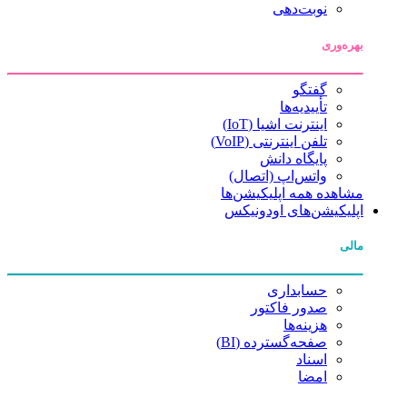
نوبت‌دهی
بهره‌وری
گفتگو
تأییدیه‌ها
اینترنت اشیا (IoT)
تلفن اینترنتی (VoIP)
پایگاه دانش
واتس‌اپ (اتصال)
مشاهده همه اپلیکیشن‌ها
اپلیکیشن‌های اودونیکس
مالی
حسابداری
صدور فاکتور
هزینه‌ها
صفحه‌گسترده (BI)
اسناد
امضا