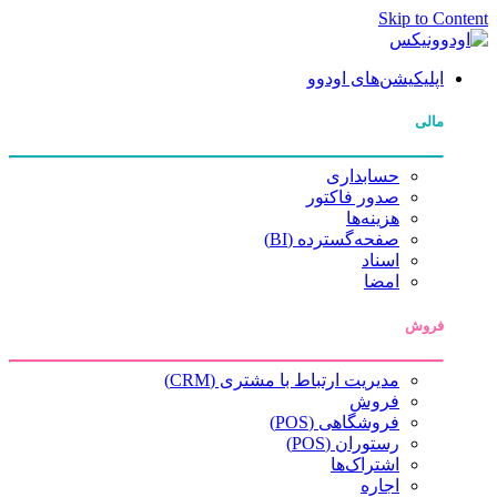
Skip to Content
اپلیکیشن‌های اودوو
مالی
حسابداری
صدور فاکتور
هزینه‌ها
صفحه‌گسترده (BI)
اسناد
امضا
فروش
مدیریت ارتباط با مشتری (CRM)
فروش
فروشگاهی (POS)
رستوران (POS)
اشتراک‌ها
اجاره