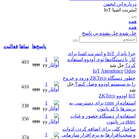
درباره این انجمن
اینترنت اشیا IoT
همه
همه
حل شده
حل نشده
بی پاسخ
پاسخ‌ها
نماها
فعالیت
چرا باید از IoT و اینترنت اشیا برای
1
کار با دستگاه‌ها توی اودوو استفاده
403
کرد؟
حل شد
MMM yy 
IoT
Attendence
Odoo
چطور دستگاه ZKTeco ورود و خروج
را به سیستم اودوو وصل کنم؟
حل
1
410
شد
MMM yy 
IoT
اودوو
ZKTeco
استفاده از cups برای دسترسی به
1
338
پرینترها با کد پایتون
MMM yy 
استفاده از دستگاه حضور و غیاب
1
356
zktec در پایتون
MMM yy 
ساختار کلی برای اضافه کردن ادوات
1
و سخت‌افزارها به نرم افزار سازمانی
374