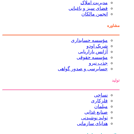
مدیریت املاک
فضای سبز و باغبانی
انجمن مالکان
مشاوره
مؤسسه حسابداری
شریک اودو
آژانس بازاریابی
مؤسسه حقوقی
جذب نیرو
حسابرسی و صدور گواهی
تولید
نساجی
فلزکاری
مبلمان
صنایع غذایی
تولید نوشیدنی
هدایای سازمانی