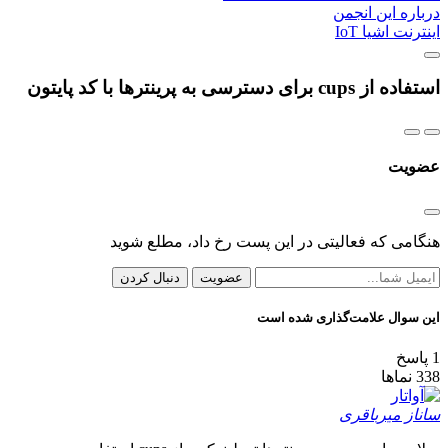
درباره این انجمن
اینترنت اشیا IoT
استفاده از cups برای دسترسی به پرینترها با کد پایتون
عضویت
هنگامی که فعالیتی در این پست رخ داد، مطلع شوید
عضویت
دنبال کردن
این سوال علامت‌گذاری شده است
1
پاسخ
338
نماها
ساناز میرباقری