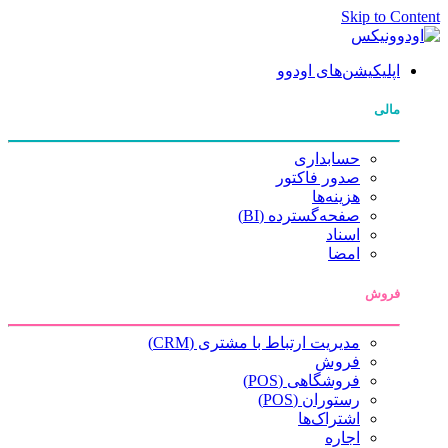
Skip to Content
اپلیکیشن‌های اودوو
مالی
حسابداری
صدور فاکتور
هزینه‌ها
صفحه‌گسترده (BI)
اسناد
امضا
فروش
مدیریت ارتباط با مشتری (CRM)
فروش
فروشگاهی (POS)
رستوران (POS)
اشتراک‌ها
اجاره