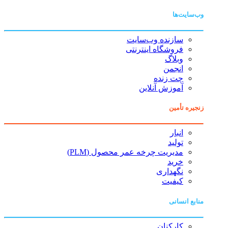
وب‌سایت‌ها
سازنده وب‌سایت
فروشگاه اینترنتی
وبلاگ
انجمن
چت زنده
آموزش آنلاین
زنجیره تأمین
انبار
تولید
مدیریت چرخه عمر محصول (PLM)
خرید
نگهداری
کیفیت
منابع انسانی
کارکنان