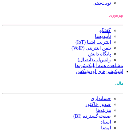
نوبت‌دهی
بهره‌وری
گفتگو
تأییدیه‌ها
اینترنت اشیا (IoT)
تلفن اینترنتی (VoIP)
پایگاه دانش
واتس‌اپ (اتصال)
مشاهده همه اپلیکیشن‌ها
اپلیکیشن‌های اودونیکس
مالی
حسابداری
صدور فاکتور
هزینه‌ها
صفحه‌گسترده (BI)
اسناد
امضا