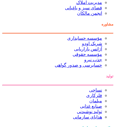
مدیریت املاک
فضای سبز و باغبانی
انجمن مالکان
مشاوره
مؤسسه حسابداری
شریک اودو
آژانس بازاریابی
مؤسسه حقوقی
جذب نیرو
حسابرسی و صدور گواهی
تولید
نساجی
فلزکاری
مبلمان
صنایع غذایی
تولید نوشیدنی
هدایای سازمانی