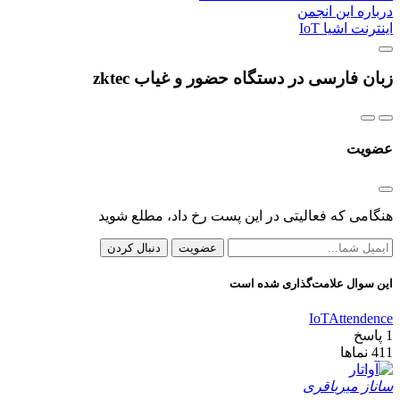
درباره این انجمن
اینترنت اشیا IoT
زبان فارسی در دستگاه حضور و غیاب zktec
عضویت
هنگامی که فعالیتی در این پست رخ داد، مطلع شوید
عضویت
دنبال کردن
این سوال علامت‌گذاری شده است
IoT
Attendence
1
پاسخ
411
نماها
ساناز میرباقری