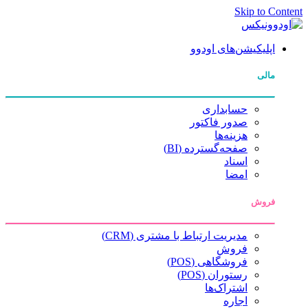
Skip to Content
اپلیکیشن‌های اودوو
مالی
حسابداری
صدور فاکتور
هزینه‌ها
صفحه‌گسترده (BI)
اسناد
امضا
فروش
مدیریت ارتباط با مشتری (CRM)
فروش
فروشگاهی (POS)
رستوران (POS)
اشتراک‌ها
اجاره