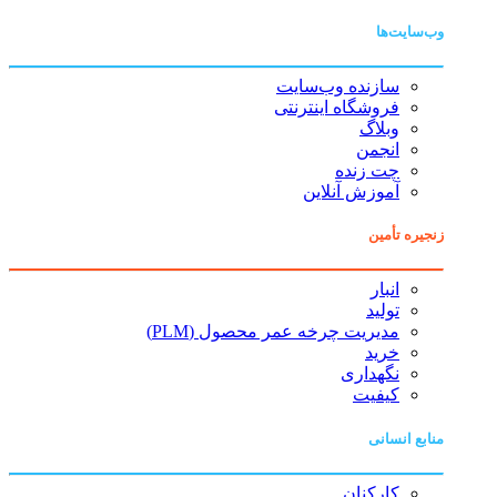
وب‌سایت‌ها
سازنده وب‌سایت
فروشگاه اینترنتی
وبلاگ
انجمن
چت زنده
آموزش آنلاین
زنجیره تأمین
انبار
تولید
مدیریت چرخه عمر محصول (PLM)
خرید
نگهداری
کیفیت
منابع انسانی
کارکنان