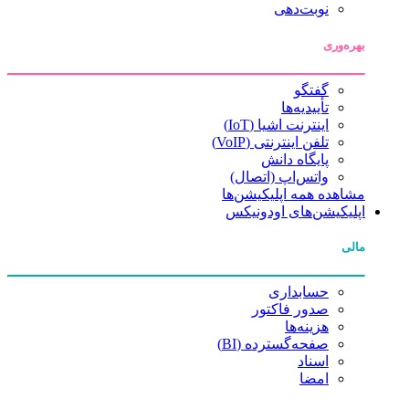
نوبت‌دهی
بهره‌وری
گفتگو
تأییدیه‌ها
اینترنت اشیا (IoT)
تلفن اینترنتی (VoIP)
پایگاه دانش
واتس‌اپ (اتصال)
مشاهده همه اپلیکیشن‌ها
اپلیکیشن‌های اودونیکس
مالی
حسابداری
صدور فاکتور
هزینه‌ها
صفحه‌گسترده (BI)
اسناد
امضا