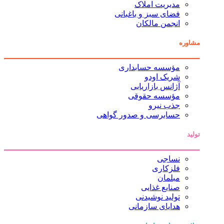
مدیریت املاک
فضای سبز و باغبانی
انجمن مالکان
مشاوره
مؤسسه حسابداری
شریک اودو
آژانس بازاریابی
مؤسسه حقوقی
جذب نیرو
حسابرسی و صدور گواهی
تولید
نساجی
فلزکاری
مبلمان
صنایع غذایی
تولید نوشیدنی
هدایای سازمانی