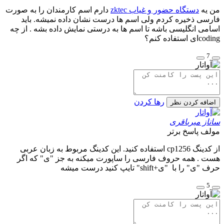
من یه
دستگاه حضور و غیاب zktec
دارم اسم کارمندان را به صورت
فارسی ذخیره کردم ولی اسم ها درست نشان داده نمیشه. باید
اسامی انگلیسی باشه تا اسم ها به درستی نمایش داده بشه . از چه
codingای استفاده کنم؟
7
رها کردن
اضافه کردن نظر
ساناز میرباقری
مولف
پاسخ برتر
از کدینگ
cp1256
استفاده کنید. این کدینگ مربوط به زبان عربی
هست . همه حروف فارسی را ساپورت میکنه به جز "ی" که اگر
حرف "ی" را با "ی+shift" تایپ کنید درست میشه
5