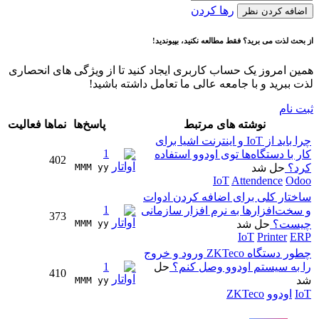
رها کردن
اضافه کردن نظر
از بحث لذت می برید؟ فقط مطالعه نکنید، بپیوندید!
همین امروز یک حساب کاربری ایجاد کنید تا از ویژگی های انحصاری
لذت ببرید و با جامعه عالی ما تعامل داشته باشید!
ثبت نام
نوشته های مرتبط
پاسخ‌ها
نماها
فعالیت
چرا باید از IoT و اینترنت اشیا برای
1
کار با دستگاه‌ها توی اودوو استفاده
402
کرد؟
حل شد
MMM yy 
IoT
Attendence
Odoo
ساختار کلی برای اضافه کردن ادوات
1
و سخت‌افزارها به نرم افزار سازمانی
373
چیست؟
حل شد
MMM yy 
IoT
Printer
ERP
چطور دستگاه ZKTeco ورود و خروج
را به سیستم اودوو وصل کنم؟
حل
1
410
شد
MMM yy 
IoT
اودوو
ZKTeco