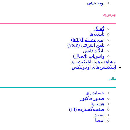
نوبت‌دهی
بهره‌وری
گفتگو
تأییدیه‌ها
اینترنت اشیا (IoT)
تلفن اینترنتی (VoIP)
پایگاه دانش
واتس‌اپ (اتصال)
مشاهده همه اپلیکیشن‌ها
اپلیکیشن‌های اودونیکس
مالی
حسابداری
صدور فاکتور
هزینه‌ها
صفحه‌گسترده (BI)
اسناد
امضا