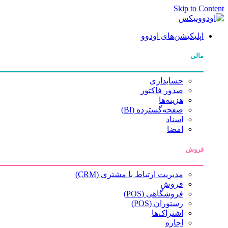
Skip to Content
اپلیکیشن‌های اودوو
مالی
حسابداری
صدور فاکتور
هزینه‌ها
صفحه‌گسترده (BI)
اسناد
امضا
فروش
مدیریت ارتباط با مشتری (CRM)
فروش
فروشگاهی (POS)
رستوران (POS)
اشتراک‌ها
اجاره