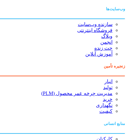
وب‌سایت‌ها
سازنده وب‌سایت
فروشگاه اینترنتی
وبلاگ
انجمن
چت زنده
آموزش آنلاین
زنجیره تأمین
انبار
تولید
مدیریت چرخه عمر محصول (PLM)
خرید
نگهداری
کیفیت
منابع انسانی
کارکنان