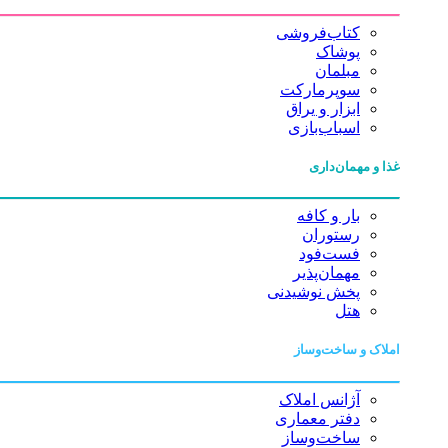
کتاب‌فروشی
پوشاک
مبلمان
سوپرمارکت
ابزار و یراق
اسباب‌بازی
غذا و مهمان‌داری
بار و کافه
رستوران
فست‌فود
مهمان‌پذیر
پخش نوشیدنی
هتل
املاک و ساخت‌وساز
آژانس املاک
دفتر معماری
ساخت‌وساز