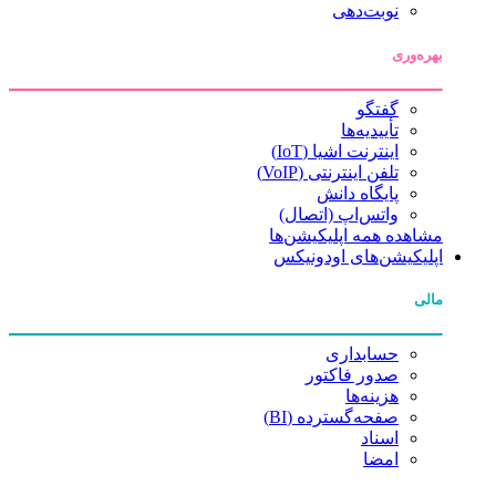
نوبت‌دهی
بهره‌وری
گفتگو
تأییدیه‌ها
اینترنت اشیا (IoT)
تلفن اینترنتی (VoIP)
پایگاه دانش
واتس‌اپ (اتصال)
مشاهده همه اپلیکیشن‌ها
اپلیکیشن‌های اودونیکس
مالی
حسابداری
صدور فاکتور
هزینه‌ها
صفحه‌گسترده (BI)
اسناد
امضا