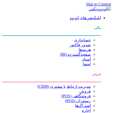
Skip to Content
اپلیکیشن‌های اودوو
مالی
حسابداری
صدور فاکتور
هزینه‌ها
صفحه‌گسترده (BI)
اسناد
امضا
فروش
مدیریت ارتباط با مشتری (CRM)
فروش
فروشگاهی (POS)
رستوران (POS)
اشتراک‌ها
اجاره