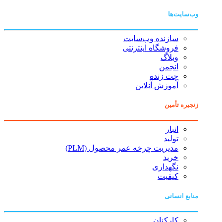
وب‌سایت‌ها
سازنده وب‌سایت
فروشگاه اینترنتی
وبلاگ
انجمن
چت زنده
آموزش آنلاین
زنجیره تأمین
انبار
تولید
مدیریت چرخه عمر محصول (PLM)
خرید
نگهداری
کیفیت
منابع انسانی
کارکنان