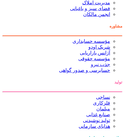
مدیریت املاک
فضای سبز و باغبانی
انجمن مالکان
مشاوره
مؤسسه حسابداری
شریک اودو
آژانس بازاریابی
مؤسسه حقوقی
جذب نیرو
حسابرسی و صدور گواهی
تولید
نساجی
فلزکاری
مبلمان
صنایع غذایی
تولید نوشیدنی
هدایای سازمانی