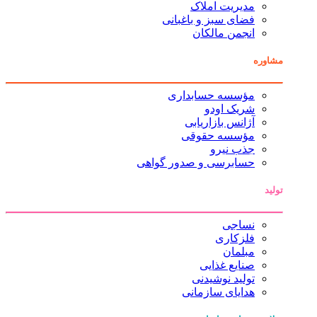
مدیریت املاک
فضای سبز و باغبانی
انجمن مالکان
مشاوره
مؤسسه حسابداری
شریک اودو
آژانس بازاریابی
مؤسسه حقوقی
جذب نیرو
حسابرسی و صدور گواهی
تولید
نساجی
فلزکاری
مبلمان
صنایع غذایی
تولید نوشیدنی
هدایای سازمانی