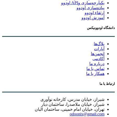
یکپارچه‌سازی وAPI اودوو
پیاده‌سازی اودوو
ارتقاء اودوو
آموزش اودوو
دانشگاه اودوونیکس
بلاگ‌ها
آپارات
انجمن‌ها
آکادمی
درباره ما
تماس با ما
همکار با ما
ارتباط با ما
شیراز، خیابان مدرس، کارخانه نوآوری
شیراز، خیابان ملاصدرا، ساختمان دیار
تهران، خیابان امام خمینی، ساختمان البان
odoonix@gmail.com