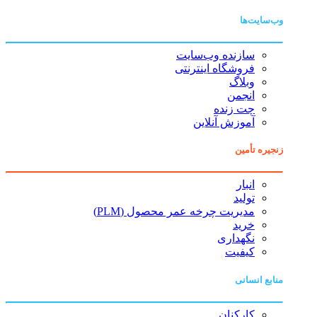
وب‌سایت‌ها
سازنده وب‌سایت
فروشگاه اینترنتی
وبلاگ
انجمن
چت زنده
آموزش آنلاین
زنجیره تأمین
انبار
تولید
مدیریت چرخه عمر محصول (PLM)
خرید
نگهداری
کیفیت
منابع انسانی
کارکنان