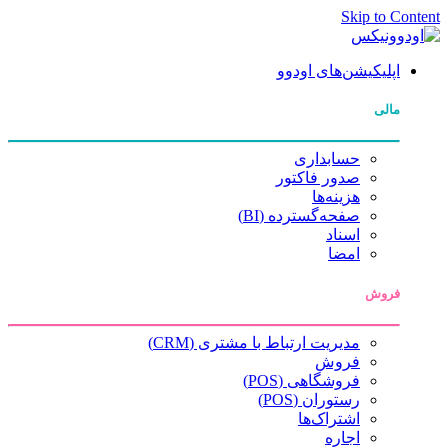
Skip to Content
اپلیکیشن‌های اودوو
مالی
حسابداری
صدور فاکتور
هزینه‌ها
صفحه‌گسترده (BI)
اسناد
امضا
فروش
مدیریت ارتباط با مشتری (CRM)
فروش
فروشگاهی (POS)
رستوران (POS)
اشتراک‌ها
اجاره