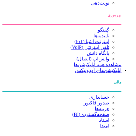
نوبت‌دهی
بهره‌وری
گفتگو
تأییدیه‌ها
اینترنت اشیا (IoT)
تلفن اینترنتی (VoIP)
پایگاه دانش
واتس‌اپ (اتصال)
مشاهده همه اپلیکیشن‌ها
اپلیکیشن‌های اودونیکس
مالی
حسابداری
صدور فاکتور
هزینه‌ها
صفحه‌گسترده (BI)
اسناد
امضا