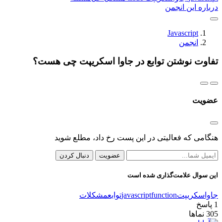
درباره این انجمن
Javascript
انجمن
تفاوت نوشتن توابع در جاوا اسکریپت چی هست؟
عضویت
هنگامی که فعالیتی در این پست رخ داد، مطلع شوید
عضویت
دنبال کردن
این سوال علامت‌گذاری شده است
جاواسکریپت
function
javascript
توابع
مشکلات
1
پاسخ
305
نماها