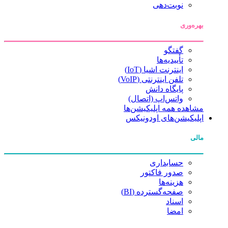
نوبت‌دهی
بهره‌وری
گفتگو
تأییدیه‌ها
اینترنت اشیا (IoT)
تلفن اینترنتی (VoIP)
پایگاه دانش
واتس‌اپ (اتصال)
مشاهده همه اپلیکیشن‌ها
اپلیکیشن‌های اودونیکس
مالی
حسابداری
صدور فاکتور
هزینه‌ها
صفحه‌گسترده (BI)
اسناد
امضا