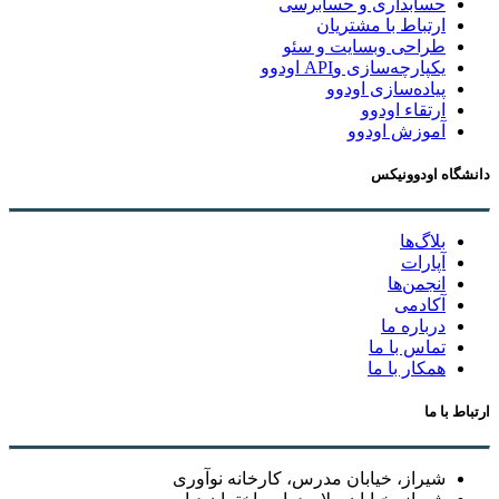
حسابداری و حسابرسی
ارتباط با مشتریان
طراحی وبسایت و سئو
یکپارچه‌سازی وAPI اودوو
پیاده‌سازی اودوو
ارتقاء اودوو
آموزش اودوو
دانشگاه اودوونیکس
بلاگ‌ها
آپارات
انجمن‌ها
آکادمی
درباره ما
تماس با ما
همکار با ما
ارتباط با ما
شیراز، خیابان مدرس، کارخانه نوآوری