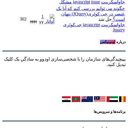
جاواسکریپت
issue
javascript
مشکل
چگونه می توانم بررسی کنم که آیا یک
عنصر در جی کوئری(JQuery) پنهان
1
302
است؟
حل شد
MMM yy 
جاواسکریپت
javascript
جی‌کوئری
Jquery
درباره
اودونیکس
بپیچیدگی‌های سازمان را با شخصی‌سازی اودوو به سادگیِ یک کلیک
تبدیل کنید.
برنامه‌ها و سرویس‌ها