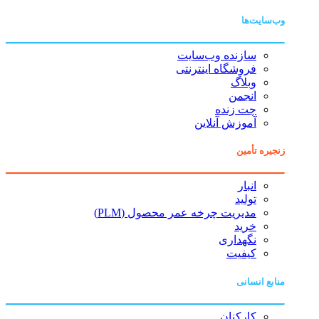
وب‌سایت‌ها
سازنده وب‌سایت
فروشگاه اینترنتی
وبلاگ
انجمن
چت زنده
آموزش آنلاین
زنجیره تأمین
انبار
تولید
مدیریت چرخه عمر محصول (PLM)
خرید
نگهداری
کیفیت
منابع انسانی
کارکنان