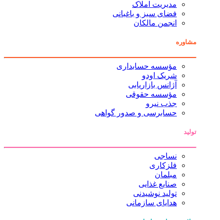
مدیریت املاک
فضای سبز و باغبانی
انجمن مالکان
مشاوره
مؤسسه حسابداری
شریک اودو
آژانس بازاریابی
مؤسسه حقوقی
جذب نیرو
حسابرسی و صدور گواهی
تولید
نساجی
فلزکاری
مبلمان
صنایع غذایی
تولید نوشیدنی
هدایای سازمانی