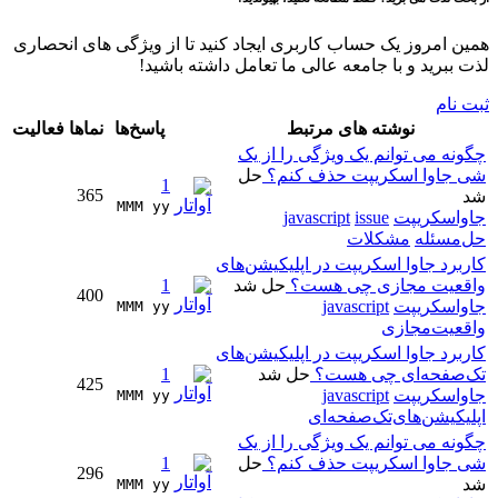
همین امروز یک حساب کاربری ایجاد کنید تا از ویژگی های انحصاری
لذت ببرید و با جامعه عالی ما تعامل داشته باشید!
ثبت نام
نوشته های مرتبط
پاسخ‌ها
نماها
فعالیت
چگونه می توانم یک ویژگی را از یک
شی جاوا اسکریپت حذف کنم؟
حل
1
365
شد
MMM yy 
جاواسکریپت
issue
javascript
حل‌مسئله
مشکلات
کاربرد جاوا اسکریپت در اپلیکیشن‌های
واقعیت مجازی چی هست؟
حل شد
1
400
جاواسکریپت
javascript
MMM yy 
واقعیت‌مجازی
کاربرد جاوا اسکریپت در اپلیکیشن‌های
تک‌صفحه‌ای چی هست؟
حل شد
1
425
جاواسکریپت
javascript
MMM yy 
اپلیکیشن‌های‌تک‌صفحه‌ای
چگونه می توانم یک ویژگی را از یک
شی جاوا اسکریپت حذف کنم؟
حل
1
296
شد
MMM yy 