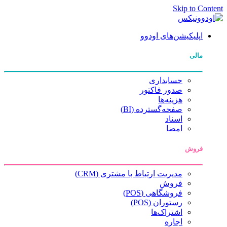
Skip to Content
اپلیکیشن‌های اودوو
مالی
حسابداری
صدور فاکتور
هزینه‌ها
صفحه‌گسترده (BI)
اسناد
امضا
فروش
مدیریت ارتباط با مشتری (CRM)
فروش
فروشگاهی (POS)
رستوران (POS)
اشتراک‌ها
اجاره