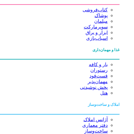
کتاب‌فروشی
پوشاک
مبلمان
سوپرمارکت
ابزار و یراق
اسباب‌بازی
غذا و مهمان‌داری
بار و کافه
رستوران
فست‌فود
مهمان‌پذیر
پخش نوشیدنی
هتل
املاک و ساخت‌وساز
آژانس املاک
دفتر معماری
ساخت‌وساز