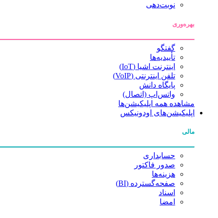
نوبت‌دهی
بهره‌وری
گفتگو
تأییدیه‌ها
اینترنت اشیا (IoT)
تلفن اینترنتی (VoIP)
پایگاه دانش
واتس‌اپ (اتصال)
مشاهده همه اپلیکیشن‌ها
اپلیکیشن‌های اودونیکس
مالی
حسابداری
صدور فاکتور
هزینه‌ها
صفحه‌گسترده (BI)
اسناد
امضا