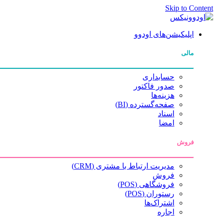
Skip to Content
اپلیکیشن‌های اودوو
مالی
حسابداری
صدور فاکتور
هزینه‌ها
صفحه‌گسترده (BI)
اسناد
امضا
فروش
مدیریت ارتباط با مشتری (CRM)
فروش
فروشگاهی (POS)
رستوران (POS)
اشتراک‌ها
اجاره