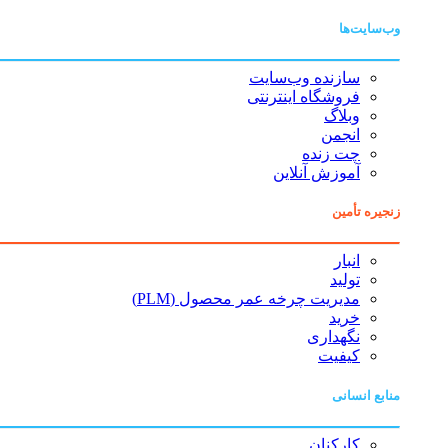
وب‌سایت‌ها
سازنده وب‌سایت
فروشگاه اینترنتی
وبلاگ
انجمن
چت زنده
آموزش آنلاین
زنجیره تأمین
انبار
تولید
مدیریت چرخه عمر محصول (PLM)
خرید
نگهداری
کیفیت
منابع انسانی
کارکنان