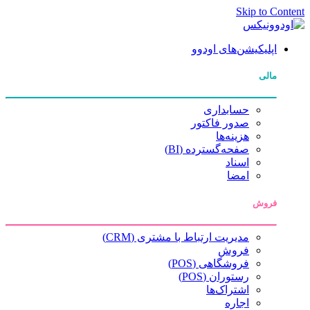
Skip to Content
اپلیکیشن‌های اودوو
مالی
حسابداری
صدور فاکتور
هزینه‌ها
صفحه‌گسترده (BI)
اسناد
امضا
فروش
مدیریت ارتباط با مشتری (CRM)
فروش
فروشگاهی (POS)
رستوران (POS)
اشتراک‌ها
اجاره