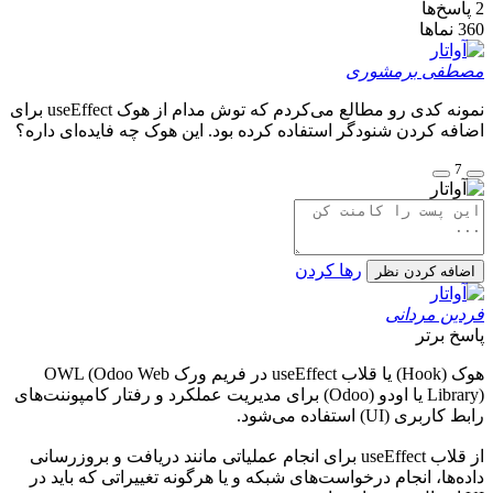
2
پاسخ‌ها
360
نماها
مصطفی برمشوری
نمونه کدی رو مطالع می‌کردم که توش مدام از هوک useEffect برای
اضافه کردن شنودگر استفاده کرده بود. این هوک چه فایده‌ای داره؟
7
رها کردن
اضافه کردن نظر
فردین مردانی
پاسخ برتر
هوک (Hook) یا قلاب useEffect در فریم ورک OWL (Odoo Web
Library) یا اودو (Odoo) برای مدیریت عملکرد و رفتار کامپوننت‌های
رابط کاربری (UI) استفاده می‌شود.
از قلاب useEffect برای انجام عملیاتی مانند دریافت و بروزرسانی
داده‌ها، انجام درخواست‌های شبکه و یا هرگونه تغییراتی که باید در