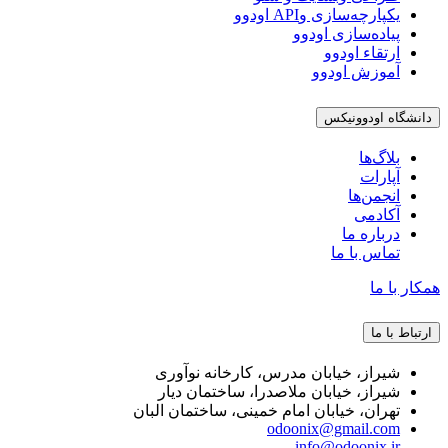
یکپارچه‌سازی وAPI اودوو
پیاده‌سازی اودوو
ارتقاء اودوو
آموزش اودوو
دانشگاه اودوونیکس
بلاگ‌ها
آپارات
انجمن‌ها
آکادمی
درباره ما
تماس با ما
همکار با ما
ارتباط با ما
شیراز، خیابان مدرس، کارخانه نوآوری
شیراز، خیابان ملاصدرا، ساختمان دیار
تهران، خیابان امام خمینی، ساختمان البان
odoonix@gmail.com
info@odoonix.ir