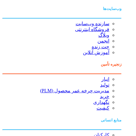
وب‌سایت‌ها
سازنده وب‌سایت
فروشگاه اینترنتی
وبلاگ
انجمن
چت زنده
آموزش آنلاین
زنجیره تأمین
انبار
تولید
مدیریت چرخه عمر محصول (PLM)
خرید
نگهداری
کیفیت
منابع انسانی
کارکنان