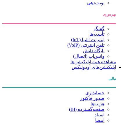
نوبت‌دهی
بهره‌وری
گفتگو
تأییدیه‌ها
اینترنت اشیا (IoT)
تلفن اینترنتی (VoIP)
پایگاه دانش
واتس‌اپ (اتصال)
مشاهده همه اپلیکیشن‌ها
اپلیکیشن‌های اودونیکس
مالی
حسابداری
صدور فاکتور
هزینه‌ها
صفحه‌گسترده (BI)
اسناد
امضا