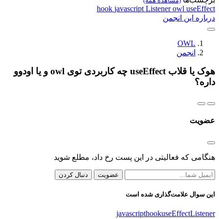
(مشاهده همه)
hook
javascript
Listener
owl
useEffect
درباره این انجمن
OWL
انجمن
هوک یا قلاب useEffect چه کاربردی توی owl و یا اودوو
داره؟
عضویت
هنگامی که فعالیتی در این پست رخ داد، مطلع شوید
عضویت
دنبال کردن
این سوال علامت‌گذاری شده است
javascript
hook
useEffect
Listener