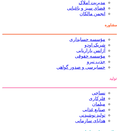
مدیریت املاک
فضای سبز و باغبانی
انجمن مالکان
مشاوره
مؤسسه حسابداری
شریک اودو
آژانس بازاریابی
مؤسسه حقوقی
جذب نیرو
حسابرسی و صدور گواهی
تولید
نساجی
فلزکاری
مبلمان
صنایع غذایی
تولید نوشیدنی
هدایای سازمانی