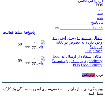
درباره این انجمن
POS
همه
همه
بی پاسخ
پاسخ‌ها
نماها
فعالیت
اتصال به اسنپ فوود در اودوو ۱۹
وجود دارد؟ به خصوص در پایانه
۰
50
فروش؟
MMM yy 
POS
Snaap
امکان استفاده از ارسال غذا food
۰
59
delivery توی پایانه فروش هست؟
MMM yy 
POS
Food Delivery
درباره
اودونیکس
بپیچیدگی‌های سازمان را با شخصی‌سازی اودوو به سادگیِ یک کلیک
تبدیل کنید.