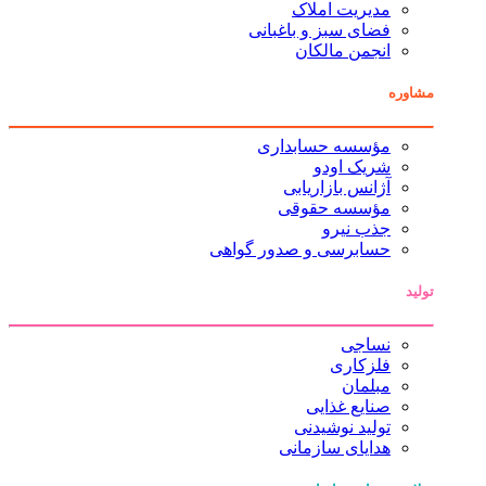
مدیریت املاک
فضای سبز و باغبانی
انجمن مالکان
مشاوره
مؤسسه حسابداری
شریک اودو
آژانس بازاریابی
مؤسسه حقوقی
جذب نیرو
حسابرسی و صدور گواهی
تولید
نساجی
فلزکاری
مبلمان
صنایع غذایی
تولید نوشیدنی
هدایای سازمانی