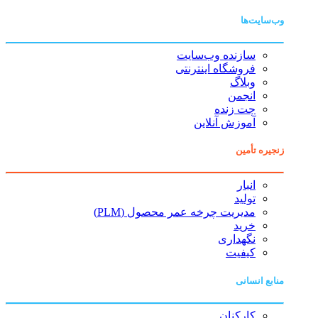
وب‌سایت‌ها
سازنده وب‌سایت
فروشگاه اینترنتی
وبلاگ
انجمن
چت زنده
آموزش آنلاین
زنجیره تأمین
انبار
تولید
مدیریت چرخه عمر محصول (PLM)
خرید
نگهداری
کیفیت
منابع انسانی
کارکنان