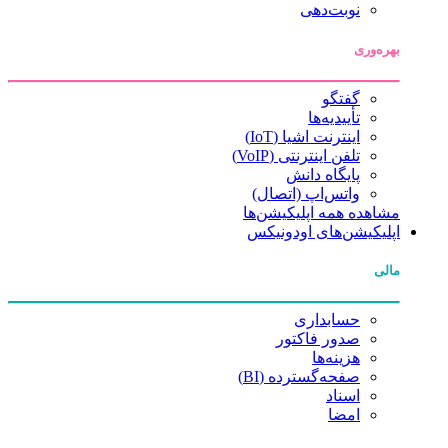
نوبت‌دهی
بهره‌وری
گفتگو
تأییدیه‌ها
اینترنت اشیا (IoT)
تلفن اینترنتی (VoIP)
پایگاه دانش
واتس‌اپ (اتصال)
مشاهده همه اپلیکیشن‌ها
اپلیکیشن‌های اودونیکس
مالی
حسابداری
صدور فاکتور
هزینه‌ها
صفحه‌گسترده (BI)
اسناد
امضا