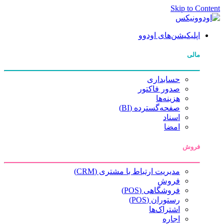
Skip to Content
اپلیکیشن‌های اودوو
مالی
حسابداری
صدور فاکتور
هزینه‌ها
صفحه‌گسترده (BI)
اسناد
امضا
فروش
مدیریت ارتباط با مشتری (CRM)
فروش
فروشگاهی (POS)
رستوران (POS)
اشتراک‌ها
اجاره