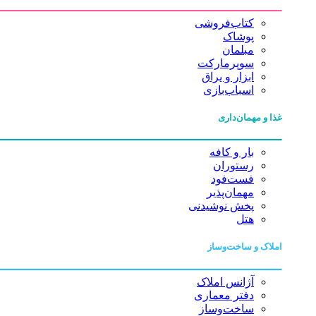
کتاب‌فروشی
پوشاک
مبلمان
سوپرمارکت
ابزار و یراق
اسباب‌بازی
غذا و مهمان‌داری
بار و کافه
رستوران
فست‌فود
مهمان‌پذیر
پخش نوشیدنی
هتل
املاک و ساخت‌وساز
آژانس املاک
دفتر معماری
ساخت‌وساز