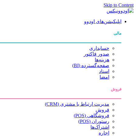
Skip to Content
اپلیکیشن‌های اودوو
مالی
حسابداری
صدور فاکتور
هزینه‌ها
صفحه‌گسترده (BI)
اسناد
امضا
فروش
مدیریت ارتباط با مشتری (CRM)
فروش
فروشگاهی (POS)
رستوران (POS)
اشتراک‌ها
اجاره