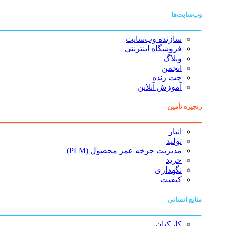
وب‌سایت‌ها
سازنده وب‌سایت
فروشگاه اینترنتی
وبلاگ
انجمن
چت زنده
آموزش آنلاین
زنجیره تأمین
انبار
تولید
مدیریت چرخه عمر محصول (PLM)
خرید
نگهداری
کیفیت
منابع انسانی
کارکنان