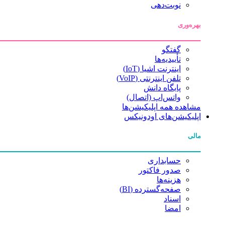
نوبت‌دهی
بهره‌وری
گفتگو
تأییدیه‌ها
اینترنت اشیا (IoT)
تلفن اینترنتی (VoIP)
پایگاه دانش
واتس‌اپ (اتصال)
مشاهده همه اپلیکیشن‌ها
اپلیکیشن‌های اودونیکس
مالی
حسابداری
صدور فاکتور
هزینه‌ها
صفحه‌گسترده (BI)
اسناد
امضا