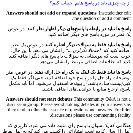
از چه چیزی باید در پاسخ هایم اجتناب کنم؟
Answers should not add or expand questions
. Insteadeither edit
the question or add a comment.
پاسخ ها نباید در رابطه با پاسخ‌های دیگر اظهار نظر کنند
. در عوض
یک نظر در مورد پاسخ های دیگر اضافه کنید.
پاسخ ها نباید فقط به سوالات دیگر اشاره کنند
.در عوض یک نظر
اضافه کنید که
"احتمالا تکراری ..."
را نشان می دهد. با این حال،
خوب است که پیوندهایی به سؤالات یا پاسخ های دیگر اضافه کنید
کنید که اطلاعات اضافی مرتبط را نشان می‌دهد.
پاسخ ها نباید فقط یک لینک به یک راه حل ارائه دهند
. در عوض، متن
توضیحات راه حل را در پاسخ خود اضافه کنید، حتی اگر فقط یک
کپی/پیست ساده باشد. از پیوندها استقبال می‌شود، اما باید مکمل
پاسخ، ارجاع منابع یا خواندنی‌های اضافی باشند.
Answers should not start debates
This community Q&A is not a
discussion group. Please avoid holding debates in your answers as
they tend to dilute the essence of questions and answers. For brief
discussions please use commenting facility.
هنگامی که یک سوال یا پاسخ رای مثبت داده می شود، کاربری که
آنها را ارسال کرده است امتیازاتی را کسب می کند که به آنها "نقاط