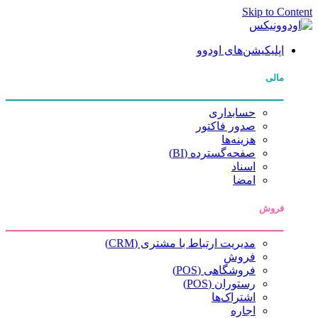
Skip to Content
اپلیکیشن‌های اودوو
مالی
حسابداری
صدور فاکتور
هزینه‌ها
صفحه‌گسترده (BI)
اسناد
امضا
فروش
مدیریت ارتباط با مشتری (CRM)
فروش
فروشگاهی (POS)
رستوران (POS)
اشتراک‌ها
اجاره