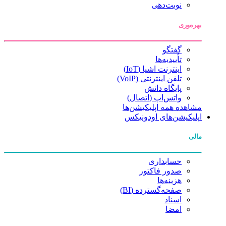
نوبت‌دهی
بهره‌وری
گفتگو
تأییدیه‌ها
اینترنت اشیا (IoT)
تلفن اینترنتی (VoIP)
پایگاه دانش
واتس‌اپ (اتصال)
مشاهده همه اپلیکیشن‌ها
اپلیکیشن‌های اودونیکس
مالی
حسابداری
صدور فاکتور
هزینه‌ها
صفحه‌گسترده (BI)
اسناد
امضا