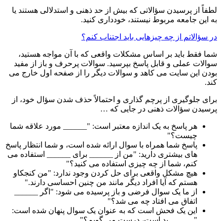
لطفاً از پرسیدن سؤالاتی که بیش از حد ذهنی و استدلالی هستند یا
به این جامعه مربوط نیستند، خودداری کنید.
در سؤالاتم از چه چیزهایی باید اجتناب کنم؟
شما فقط باید بر اساس مشکلات واقعی که با آن مواجه هستید،
سوالات عملی و قابل پاسخ بپرسید. سوالات پرحرف و باز از مفید
بودن این سایت می کاهد و سوالات دیگر را از صفحه اول خارج می
کند.
برای جلوگیری از پرچم گذاری و احتمالاً حذف شدن سؤال خود، از
پرسیدن سؤالات ذهنی در جایی که …
هر پاسخ به یک اندازه معتبر است: "______ مورد علاقه شما
چیست؟"
پاسخ شما همراه با سوال ارائه شده است، و شما انتظار پاسخ
های بیشتری دارید: "من از ______ برای ______ استفاده می
کنم، شما از چه چیزی استفاده می کنید؟"
هیچ مشکل واقعی برای حل کردن وجود ندارد: "من کنجکاو
هستم که آیا افراد دیگر مانند من چنین احساسی دارند."
از ما یک سوال فرضی و باز پرسیده می شود: "اگر ______
اتفاق می افتاد چه می شد؟"
این یک فحش است که به عنوان یک سوال پنهان شده است:
"______ بد است، درست می گویم؟"