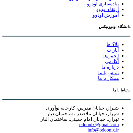
پیاده‌سازی اودوو
ارتقاء اودوو
آموزش اودوو
دانشگاه اودوونیکس
بلاگ‌ها
آپارات
انجمن‌ها
آکادمی
درباره ما
تماس با ما
همکار با ما
ارتباط با ما
شیراز، خیابان مدرس، کارخانه نوآوری
شیراز، خیابان ملاصدرا، ساختمان دیار
تهران، خیابان امام خمینی، ساختمان البان
odoonix@gmail.com
info@odoonix.ir