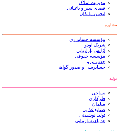
مدیریت املاک
فضای سبز و باغبانی
انجمن مالکان
مشاوره
مؤسسه حسابداری
شریک اودو
آژانس بازاریابی
مؤسسه حقوقی
جذب نیرو
حسابرسی و صدور گواهی
تولید
نساجی
فلزکاری
مبلمان
صنایع غذایی
تولید نوشیدنی
هدایای سازمانی