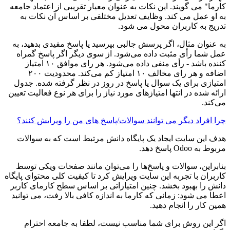
کارما" می گویند. این نکات به عنوان معیار تقریبی از اعتماد جامعه
به او عمل می کند. وظایف تعدیل مختلفی بر اساس آن نکات به
تدریج به کاربران محول می شود.
به عنوان مثال، اگر پرسش جالبی بپرسید یا پاسخ مفیدی بدهید، به
عمل شما رأی مثبت داده می‌شود. از سوی دیگر اگر پاسخ گمراه
کننده باشد - رأی منفی داده می‌شود. هر رای موافق ۱۰ امتیاز
اضافه و هر رای مخالف ۱۰ امتیاز کم می‌کند. محدودیت ۲۰۰
امتیازی برای یک سوال یا پاسخ در روز در نظر گرفته شده. جدول
ارائه شده در انتها امتیازهای مورد نیاز را برای هر نوع فعالیت تعیین
می‌کند.
چرا افراد دیگر می توانند سوالات/پاسخ های من را ویرایش کنند؟
هدف این سایت ایجاد یک پایگاه دانش مرتبط است که به سوالات
مربوط به Odoo پاسخ دهد.
بنابراین، سوالات و پاسخ‌ها را می‌توان مانند صفحات ویکی توسط
کاربران با تجربه این سایت ویرایش کرد تا کیفیت کلی محتوای پایگاه
دانش را بهبود بخشد. چنین امتیازاتی بر اساس سطح کارمای کاربر
اعطا می شود: زمانی که کارما به اندازه کافی بالا رفت، می توانید
همین کار را انجام دهید.
اگر این روش برای شما مناسب نیست، لطفا به جامعه احترام