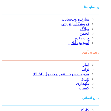
وب‌سایت‌ها
سازنده وب‌سایت
فروشگاه اینترنتی
وبلاگ
انجمن
چت زنده
آموزش آنلاین
زنجیره تأمین
انبار
تولید
مدیریت چرخه عمر محصول (PLM)
خرید
نگهداری
کیفیت
منابع انسانی
کارکنان