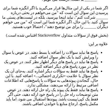
اگر شما در یکی از این مثال‌ها قرار می‌گیرید یا اگر انگیزه شما برای
پرسیدن این سوال این است که "من می‌خواهم در بحثی درباره
______ شرکت کنم"، نباید اینجا بپرسید، بلکه در لیست‌های پستی ما
سوال کنید. با این حال، اگر انگیزه شما این است که "من می خواهم
دیگران ______ را برای من توضیح دهند"، احتمالاً خوب هستید.
(بخش فوق از سؤالات متداول Stackoverflow اقتباس شده است.)
علاوه بر این:
پاسخ ها نباید سوالات را اضافه یا بسط دهند. در عوض یا سوال
را ویرایش کنید یا یک نظر سوال اضافه کنید.
پاسخ ها نباید در پاسخ های دیگر اظهار نظر کنند. در عوض یک
نظر در مورد پاسخ های دیگر اضافه کنید.
پاسخ ها نباید فقط به سؤالات دیگر اشاره کنند. به‌جای آن یک
نظر سؤال با علامت «تکراری احتمالی...» اضافه کنید. با این
حال، گنجاندن پیوندهایی به سؤالات یا پاسخ‌هایی که اطلاعات
اضافی مرتبط را ارائه می‌دهند، مشکلی ندارد.
پاسخ ها نباید فقط یک پیوند یک راه حل ارائه دهند. در عوض
متن توضیحات راه حل را در پاسخ خود ارائه دهید، حتی اگر
فقط یک کپی/پیست باشد. پیوندها استقبال می شود، اما باید
مکمل پاسخ، ارجاع منابع یا خواندن اضافی باشند.