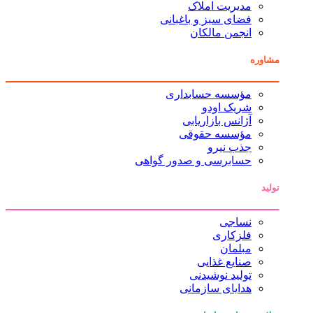
مدیریت املاک
فضای سبز و باغبانی
انجمن مالکان
مشاوره
مؤسسه حسابداری
شریک اودو
آژانس بازاریابی
مؤسسه حقوقی
جذب نیرو
حسابرسی و صدور گواهی
تولید
نساجی
فلزکاری
مبلمان
صنایع غذایی
تولید نوشیدنی
هدایای سازمانی