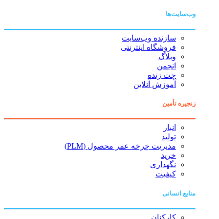
وب‌سایت‌ها
سازنده وب‌سایت
فروشگاه اینترنتی
وبلاگ
انجمن
چت زنده
آموزش آنلاین
زنجیره تأمین
انبار
تولید
مدیریت چرخه عمر محصول (PLM)
خرید
نگهداری
کیفیت
منابع انسانی
کارکنان