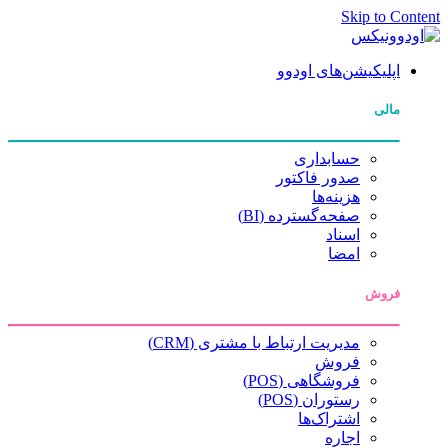
Skip to Content
اپلیکیشن‌های اودوو
مالی
حسابداری
صدور فاکتور
هزینه‌ها
صفحه‌گسترده (BI)
اسناد
امضا
فروش
مدیریت ارتباط با مشتری (CRM)
فروش
فروشگاهی (POS)
رستوران (POS)
اشتراک‌ها
اجاره