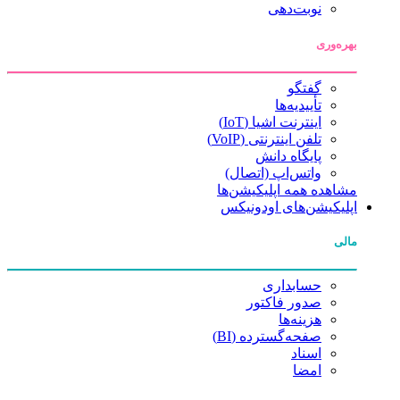
نوبت‌دهی
بهره‌وری
گفتگو
تأییدیه‌ها
اینترنت اشیا (IoT)
تلفن اینترنتی (VoIP)
پایگاه دانش
واتس‌اپ (اتصال)
مشاهده همه اپلیکیشن‌ها
اپلیکیشن‌های اودونیکس
مالی
حسابداری
صدور فاکتور
هزینه‌ها
صفحه‌گسترده (BI)
اسناد
امضا