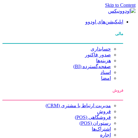
Skip to Content
اپلیکیشن‌های اودوو
مالی
حسابداری
صدور فاکتور
هزینه‌ها
صفحه‌گسترده (BI)
اسناد
امضا
فروش
مدیریت ارتباط با مشتری (CRM)
فروش
فروشگاهی (POS)
رستوران (POS)
اشتراک‌ها
اجاره