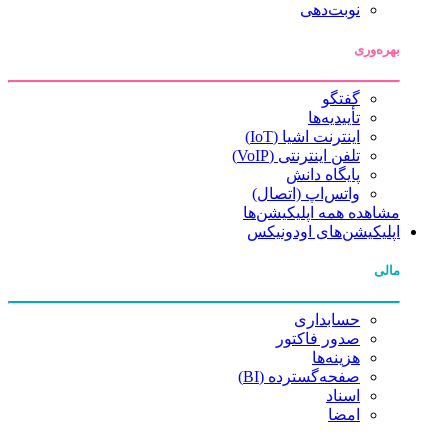
نوبت‌دهی
بهره‌وری
گفتگو
تأییدیه‌ها
اینترنت اشیا (IoT)
تلفن اینترنتی (VoIP)
پایگاه دانش
واتس‌اپ (اتصال)
مشاهده همه اپلیکیشن‌ها
اپلیکیشن‌های اودونیکس
مالی
حسابداری
صدور فاکتور
هزینه‌ها
صفحه‌گسترده (BI)
اسناد
امضا