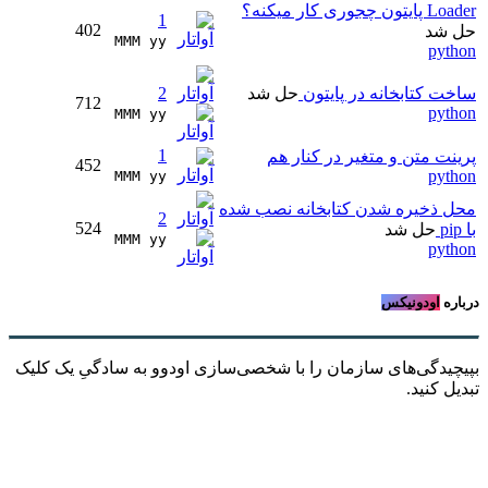
Loader پایتون چجوری کار میکنه؟
1
402
حل شد
MMM yy 
python
ساخت کتابخانه در پایتون
حل شد
2
712
python
MMM yy 
1
پرینت متن و متغیر در کنار هم
452
python
MMM yy 
محل ذخیره شدن کتابخانه نصب شده
2
524
با pip
حل شد
MMM yy 
python
درباره
اودونیکس
بپیچیدگی‌های سازمان را با شخصی‌سازی اودوو به سادگیِ یک کلیک
تبدیل کنید.