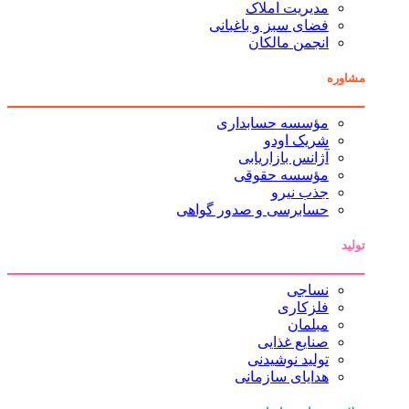
مدیریت املاک
فضای سبز و باغبانی
انجمن مالکان
مشاوره
مؤسسه حسابداری
شریک اودو
آژانس بازاریابی
مؤسسه حقوقی
جذب نیرو
حسابرسی و صدور گواهی
تولید
نساجی
فلزکاری
مبلمان
صنایع غذایی
تولید نوشیدنی
هدایای سازمانی