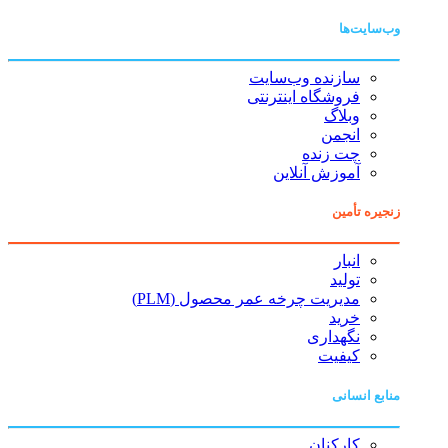
وب‌سایت‌ها
سازنده وب‌سایت
فروشگاه اینترنتی
وبلاگ
انجمن
چت زنده
آموزش آنلاین
زنجیره تأمین
انبار
تولید
مدیریت چرخه عمر محصول (PLM)
خرید
نگهداری
کیفیت
منابع انسانی
کارکنان