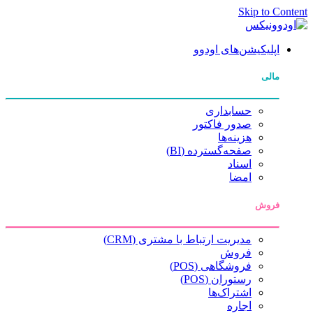
Skip to Content
اپلیکیشن‌های اودوو
مالی
حسابداری
صدور فاکتور
هزینه‌ها
صفحه‌گسترده (BI)
اسناد
امضا
فروش
مدیریت ارتباط با مشتری (CRM)
فروش
فروشگاهی (POS)
رستوران (POS)
اشتراک‌ها
اجاره