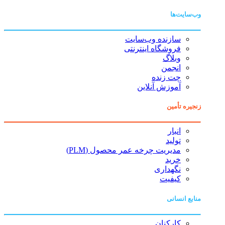
وب‌سایت‌ها
سازنده وب‌سایت
فروشگاه اینترنتی
وبلاگ
انجمن
چت زنده
آموزش آنلاین
زنجیره تأمین
انبار
تولید
مدیریت چرخه عمر محصول (PLM)
خرید
نگهداری
کیفیت
منابع انسانی
کارکنان