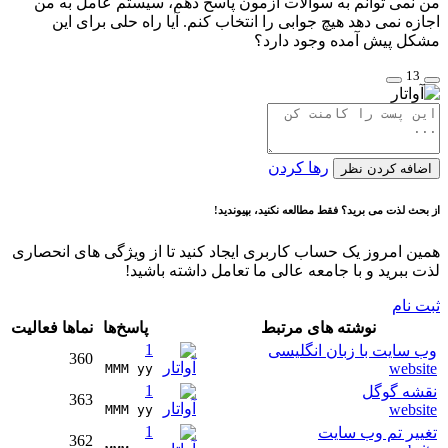
من نمی توانم به سوالات آزمون پاسخ دهم، سیستم عامل به من
اجازه نمی دهد هیچ جوابی را انتخاب کنم. آیا راه حلی برای این
مشکل پیش آمده وجود دارد؟
13
رها کردن
اضافه کردن نظر
از بحث لذت می برید؟ فقط مطالعه نکنید، بپیوندید!
همین امروز یک حساب کاربری ایجاد کنید تا از ویژگی های انحصاری
لذت ببرید و با جامعه عالی ما تعامل داشته باشید!
ثبت نام
نوشته های مرتبط
پاسخ‌ها
نماها
فعالیت
1
وب سایت با زبان انگلیسی
360
website
MMM yy 
1
نقشه گوگل
363
website
MMM yy 
1
تغییر تم وب سایت
362