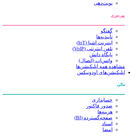
نوبت‌دهی
بهره‌وری
گفتگو
تأییدیه‌ها
اینترنت اشیا (IoT)
تلفن اینترنتی (VoIP)
پایگاه دانش
واتس‌اپ (اتصال)
مشاهده همه اپلیکیشن‌ها
اپلیکیشن‌های اودونیکس
مالی
حسابداری
صدور فاکتور
هزینه‌ها
صفحه‌گسترده (BI)
اسناد
امضا