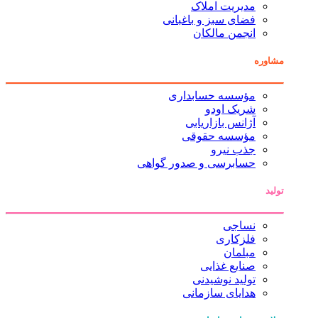
مدیریت املاک
فضای سبز و باغبانی
انجمن مالکان
مشاوره
مؤسسه حسابداری
شریک اودو
آژانس بازاریابی
مؤسسه حقوقی
جذب نیرو
حسابرسی و صدور گواهی
تولید
نساجی
فلزکاری
مبلمان
صنایع غذایی
تولید نوشیدنی
هدایای سازمانی