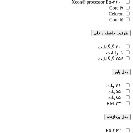
Xeon® processor E۵-۲۶۰۰
Core i۷
Celeron
Core i۵
ظرفیت حافظه داخلی
۳۰۰ گیگابایت
۱ ترابایت
۲۵۶ گیگابایت
مدل پاور
۴۶۰ وات
۵۵۰وات
۸۵۰وات
RM-۲۳۰
مدل پردازنده
E۵-۲۶۲۰