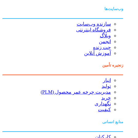
وب‌سایت‌ها
سازنده وب‌سایت
فروشگاه اینترنتی
وبلاگ
انجمن
چت زنده
آموزش آنلاین
زنجیره تأمین
انبار
تولید
مدیریت چرخه عمر محصول (PLM)
خرید
نگهداری
کیفیت
منابع انسانی
کارکنان