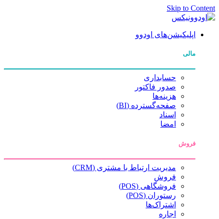
Skip to Content
اپلیکیشن‌های اودوو
مالی
حسابداری
صدور فاکتور
هزینه‌ها
صفحه‌گسترده (BI)
اسناد
امضا
فروش
مدیریت ارتباط با مشتری (CRM)
فروش
فروشگاهی (POS)
رستوران (POS)
اشتراک‌ها
اجاره