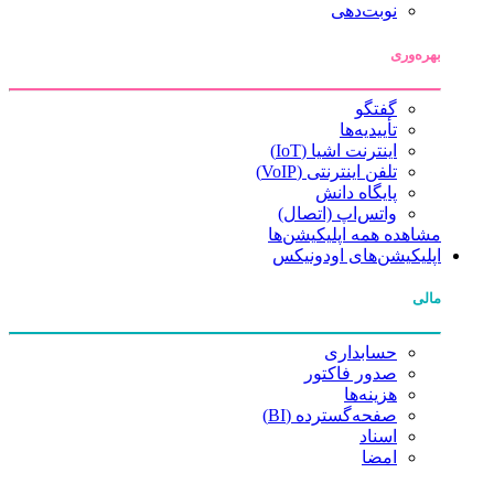
نوبت‌دهی
بهره‌وری
گفتگو
تأییدیه‌ها
اینترنت اشیا (IoT)
تلفن اینترنتی (VoIP)
پایگاه دانش
واتس‌اپ (اتصال)
مشاهده همه اپلیکیشن‌ها
اپلیکیشن‌های اودونیکس
مالی
حسابداری
صدور فاکتور
هزینه‌ها
صفحه‌گسترده (BI)
اسناد
امضا