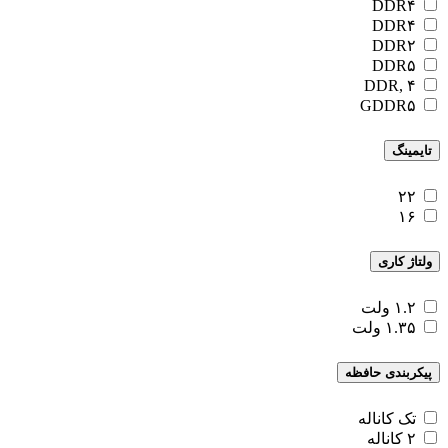
DDR۴
DDR۴
DDR۲
DDR۵
DDR, ۴
GDDR۵
تایمینگ
۲۲
۱۶
ولتاژ کاری
۱.۲ ولت
۱.۳۵ ولت
پیکربندی حافظه
تک کاناله
۲ کاناله