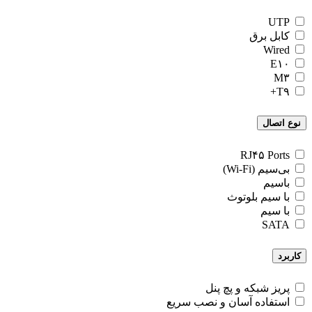
UTP
کابل برق
Wired
E۱۰
M۳
T۹+
نوع اتصال
RJ۴۵ Ports
بی‌سیم (Wi-Fi)
باسیم
با سیم بلوتوث
با سیم
SATA
کاربرد
پریز شبکه و پچ پنل
استفاده آسان و نصب سریع