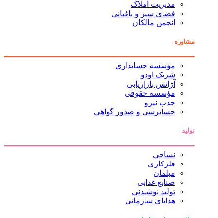
مدیریت املاک
فضای سبز و باغبانی
انجمن مالکان
مشاوره
مؤسسه حسابداری
شریک اودو
آژانس بازاریابی
مؤسسه حقوقی
جذب نیرو
حسابرسی و صدور گواهی
تولید
نساجی
فلزکاری
مبلمان
صنایع غذایی
تولید نوشیدنی
هدایای سازمانی