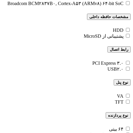
Broadcom BCM۲۸۳۷B۰, Cortex-A۵۳ (ARMv۸) ۶۴-bit SoC
مشخصات حافظه داخلی
HDD
پشتیبانی از MicroSD
رابط اتصال
PCI Express ۳.۰
USB۲.۰
نوع پنل
VA
TFT
نوع پردازنده
۶۴ بیتی