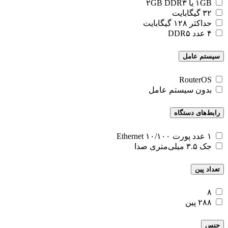
۱GB یا ۲GB DDR۳
۳۲ گیگابایت
حداکثر ۱۲۸ گیگابایت
۴ عدد DDR۵
سیستم عامل
RouterOS
بدون سیستم عامل
رابط‌های دستگاه
۱ عدد پورت ۱۰/۱۰۰ Ethernet
جک ۳.۵ میلی‌متری صدا
تعداد پین
۸
۲۸۸ پین
جنس