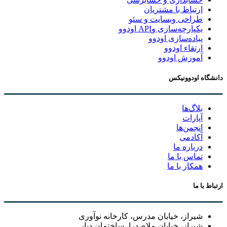
ارتباط با مشتریان
طراحی وبسایت و سئو
یکپارچه‌سازی وAPI اودوو
پیاده‌سازی اودوو
ارتقاء اودوو
آموزش اودوو
دانشگاه اودوونیکس
بلاگ‌ها
آپارات
انجمن‌ها
آکادمی
درباره ما
تماس با ما
همکار با ما
ارتباط با ما
شیراز، خیابان مدرس، کارخانه نوآوری
شیراز، خیابان ملاصدرا، ساختمان دیار