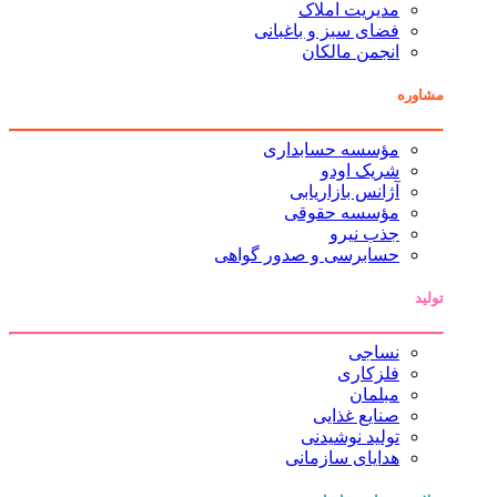
مدیریت املاک
فضای سبز و باغبانی
انجمن مالکان
مشاوره
مؤسسه حسابداری
شریک اودو
آژانس بازاریابی
مؤسسه حقوقی
جذب نیرو
حسابرسی و صدور گواهی
تولید
نساجی
فلزکاری
مبلمان
صنایع غذایی
تولید نوشیدنی
هدایای سازمانی