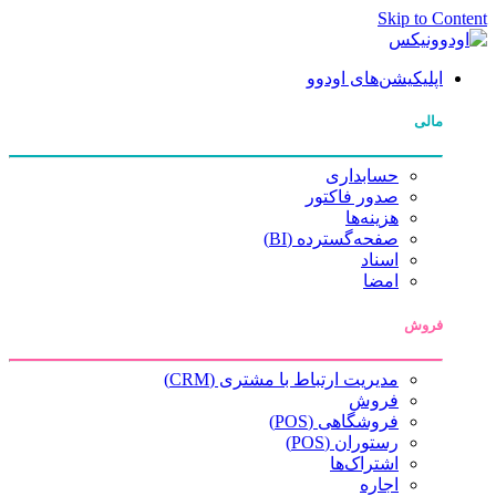
Skip to Content
اپلیکیشن‌های اودوو
مالی
حسابداری
صدور فاکتور
هزینه‌ها
صفحه‌گسترده (BI)
اسناد
امضا
فروش
مدیریت ارتباط با مشتری (CRM)
فروش
فروشگاهی (POS)
رستوران (POS)
اشتراک‌ها
اجاره