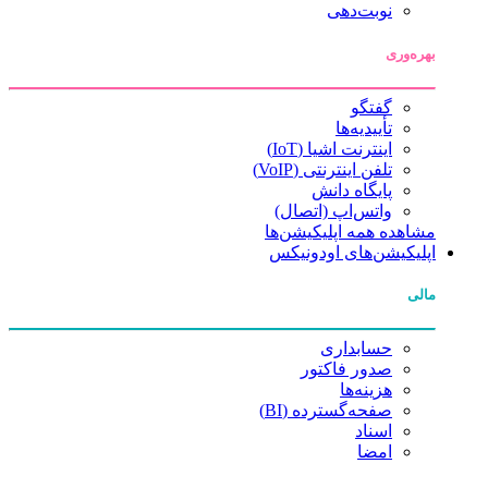
نوبت‌دهی
بهره‌وری
گفتگو
تأییدیه‌ها
اینترنت اشیا (IoT)
تلفن اینترنتی (VoIP)
پایگاه دانش
واتس‌اپ (اتصال)
مشاهده همه اپلیکیشن‌ها
اپلیکیشن‌های اودونیکس
مالی
حسابداری
صدور فاکتور
هزینه‌ها
صفحه‌گسترده (BI)
اسناد
امضا