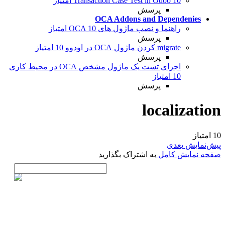
10 امتیاز
Transaction Case Test in Odoo
پرسش
OCA Addons and Dependenies
راهنما و نصب ماژول های OCA
10 امتیاز
پرسش
migrate کردن ماژول OCA در اودوو
10 امتیاز
پرسش
اجرای تست یک ماژول مشخص OCA در محیط کاری
10 امتیاز
پرسش
localization
10
امتیاز
پیش‌نمایش
بعدی
صفحه نمایش کامل
به اشتراک‌ بگذارید