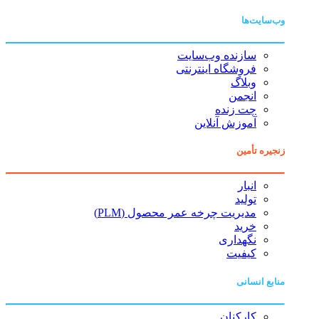
وب‌سایت‌ها
سازنده وب‌سایت
فروشگاه اینترنتی
وبلاگ
انجمن
چت زنده
آموزش آنلاین
زنجیره تأمین
انبار
تولید
مدیریت چرخه عمر محصول (PLM)
خرید
نگهداری
کیفیت
منابع انسانی
کارکنان