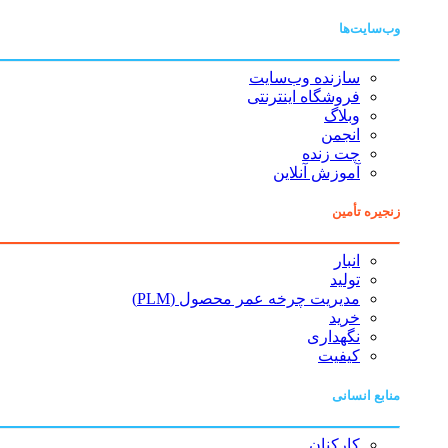
وب‌سایت‌ها
سازنده وب‌سایت
فروشگاه اینترنتی
وبلاگ
انجمن
چت زنده
آموزش آنلاین
زنجیره تأمین
انبار
تولید
مدیریت چرخه عمر محصول (PLM)
خرید
نگهداری
کیفیت
منابع انسانی
کارکنان