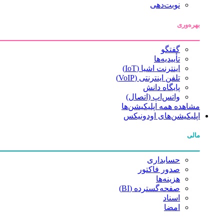
نوبت‌دهی
بهره‌وری
گفتگو
تأییدیه‌ها
اینترنت اشیا (IoT)
تلفن اینترنتی (VoIP)
پایگاه دانش
واتس‌اپ (اتصال)
مشاهده همه اپلیکیشن‌ها
اپلیکیشن‌های اودونیکس
مالی
حسابداری
صدور فاکتور
هزینه‌ها
صفحه‌گسترده (BI)
اسناد
امضا