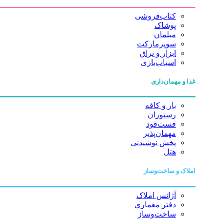
کتاب‌فروشی
پوشاک
مبلمان
سوپرمارکت
ابزار و یراق
اسباب‌بازی
غذا و مهمان‌داری
بار و کافه
رستوران
فست‌فود
مهمان‌پذیر
پخش نوشیدنی
هتل
املاک و ساخت‌وساز
آژانس املاک
دفتر معماری
ساخت‌وساز