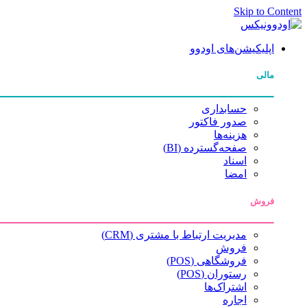
Skip to Content
اپلیکیشن‌های اودوو
مالی
حسابداری
صدور فاکتور
هزینه‌ها
صفحه‌گسترده (BI)
اسناد
امضا
فروش
مدیریت ارتباط با مشتری (CRM)
فروش
فروشگاهی (POS)
رستوران (POS)
اشتراک‌ها
اجاره