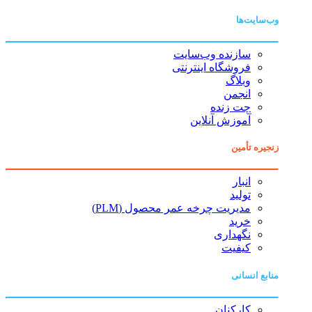
وب‌سایت‌ها
سازنده وب‌سایت
فروشگاه اینترنتی
وبلاگ
انجمن
چت زنده
آموزش آنلاین
زنجیره تأمین
انبار
تولید
مدیریت چرخه عمر محصول (PLM)
خرید
نگهداری
کیفیت
منابع انسانی
کارکنان