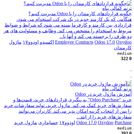
ترنم کمالی پناه
چگونه قراردادهای کارمندان را با Odoo مدیریت کنیم؟
هنگامی که یک کارمند جدید در یک شرکت استخدام می شود،
قراردادی بین کارمند و کارفرما بسته می شود که شرایط و ضوابط
مربوط به استخدام را مشخص می کند. وظایف و مسئولیت های هر
دو طرف را برجسته می کند و آنها با...
Oxydoo
Odoo 17.0
Employee Contracts
اکسیدو
اودوو۱۷
ماژول
کارمندان
medium
322
0
`
ترنم کمالی پناه
آموزش ماژول خرید در Odoo
خرید "Odoo Purchase" به پیگیری قراردادهای خرید، قیمت‌ها و
سفارش‌های خرید کمک می‌کند. ماژول خرید، تولید سفارشات خرید
را پس از انتخاب گزینه امکان پذیر می‌کند. کاربران می‌توانند
سفارش‌های خرید را از ابتد...
Purchase
Oxydoo
Odoo 17.0
اودوو۱۷
حسابداری
ماژول خرید
medium
393
0