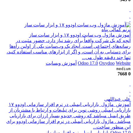
`
ترنم کمالی پناه
آموزش ماژول وب سایت اودوو ۱۷ و ابزار سایت ساز
آنچه که یک شرکت واقعاً برای رشد نیاز دارد، حضور مثبت در
رسانه‌های اجتماعی است. ایجاد یک وب‌سایت یکی از اولین راه‌ها
برای دستیابی به آن است، و اگر از ابزارهای مناسب استفاده کنید،
تنها چند دقیقه طول می‌...
Website
Oxydoo
Odoo 17.0
آموزش وبسایت
medium
7668
0
`
علی عبداللهی
آموزش ماژول بازاریابی ایمیلی در نرم افزار سازمانی اودوو ۱۷
بازاریابی ایمیلی روشی نوین برای تبلیغات و ارتباط با مشتریان از
طریق ایمیل میباشد که روشی جدیدو بسیار ارزان برای بازاریابی
میباشد . ماژول بازاریابی ایمیلی در نرم افزار سازمانی اودوو برای
این منظور ساخت...
Odoo 17.0
بازاریابی ایمیلی
نرم افزار سازمانی