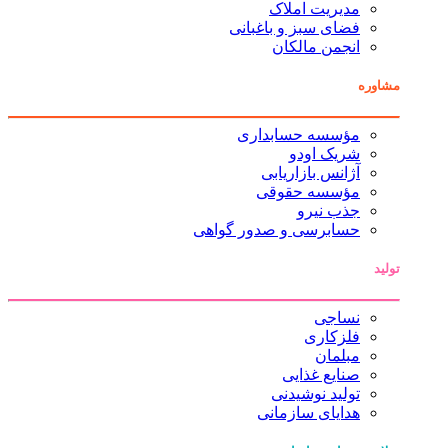
مدیریت املاک
فضای سبز و باغبانی
انجمن مالکان
مشاوره
مؤسسه حسابداری
شریک اودو
آژانس بازاریابی
مؤسسه حقوقی
جذب نیرو
حسابرسی و صدور گواهی
تولید
نساجی
فلزکاری
مبلمان
صنایع غذایی
تولید نوشیدنی
هدایای سازمانی