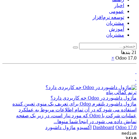
اخبار
عمومی
توسعه نرم‌افزار ​
مشتریان
آموزش
مشتریان
21 بندها
×
Odoo 17.0
`
ترنم کمالی پناه
ماژول داشبورد در Odoo چه کاربردی دارد؟
ماژول داشبورد پلتفرم Odoo برای تعریف یک منوی تعیین کننده
استفاده می شود که در آن تمام اطلاعات مربوط به عملکرد
عملیات شرکت با Odoo که مورد نیاز است، در زیر یک صفحه
نمایش داده می شود. در اینجا شما منوها...
Odoo 17.0
Dashboard
اکسیدو
ماژول داشبورد
medium
343
0