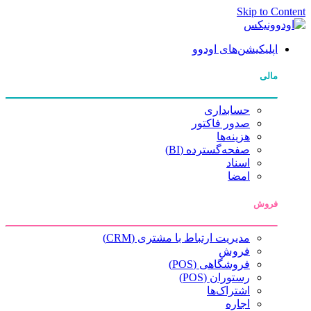
Skip to Content
اپلیکیشن‌های اودوو
مالی
حسابداری
صدور فاکتور
هزینه‌ها
صفحه‌گسترده (BI)
اسناد
امضا
فروش
مدیریت ارتباط با مشتری (CRM)
فروش
فروشگاهی (POS)
رستوران (POS)
اشتراک‌ها
اجاره