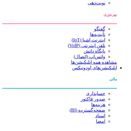
نوبت‌دهی
بهره‌وری
گفتگو
تأییدیه‌ها
اینترنت اشیا (IoT)
تلفن اینترنتی (VoIP)
پایگاه دانش
واتس‌اپ (اتصال)
مشاهده همه اپلیکیشن‌ها
اپلیکیشن‌های اودونیکس
مالی
حسابداری
صدور فاکتور
هزینه‌ها
صفحه‌گسترده (BI)
اسناد
امضا