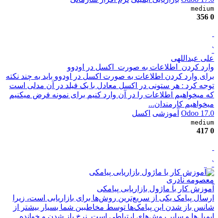
medium
356
0
`
علی عبداللهی
وارد کردن اطلاعات به صورت اکسل در اودوو
برای وارد کردن اطلاعات به صورت اکسل در اودوو باید به چند نکته
توجه کرد : هر ستونی در اکسل معادل با یک فیلد در آن مدلی است
که میخواهیم اطلاعات را در آن وارد کنیم برای نمونه فرض میکنیم
میخواهیم کارمندان...
Odoo 17.0
آموزشی
اکسل
medium
417
0
`
معصومه نادری
آموزش کار با ماژول بازاریابی پیامکی
ارسال پیامک یکی از سریع‌ترین روش‌ها برای بازاریابی است، زیرا
شانس باز شدن این پیامک‌ها توسط مخاطبین شما بسیار بیشتر از
ایمیل‌ها و سایر روش‌های ارتباطی است. نرخ باز شدن و خوانده