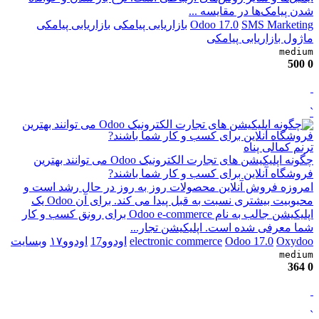
شدن پیامک‌ها در مقایسه ...
SMS Marketing
Odoo 17.0
بازاریابی پیامکی
بازاریابی پیامکی
ماژول بازاریابی پیامکی
medium
500
0
`
ترنم کمالی پناه
چگونه اپلیکیشن های تجارت الکترونیک Odoo می توانند بهترین
فروشگاه آنلاین برای کسب و کار شما باشند?
امروزه فروش آنلاین محصولات روز به روز در حال رشد است و
محبوبیت بیشتری نسبت به قبل پیدا می کند. برای آن Odoo یک
اپلیکیشن جالب به نام Odoo e-commerce برای رونق کسب و کار
شما معرفی شده است. اپلیکیشن تجار...
Oxydoo
Odoo 17.0
electronic commerce
اودوو17
اودوو۱۷
وبسایت
medium
364
0
`