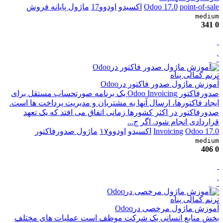
point-of-sale
Odoo 17.0
اکسیدو
اودوو17
ماژول پایانه فروش
medium
341
0
`
ترنم کمالی پناه
آموزش ماژول صدور فاکتور درOdoo
صدورفاکتور Odoo Invoicing یک برنامه صورتحساب مستقل برای
ایجاد فاکتورها، ارسال آنها به مشتریان و مدیریت پرداخت ها است.
صدورفاکتور در اکثر کشورها زمانی اتفاق می افتد که یک تعهد
قراردادی انجام شود. اگر ج...
Odoo 17.0
Invoicing
اکسیدو
اودوو۱۷
ماژول صدورفاکتور
medium
406
0
`
ترنم کمالی پناه
آموزش ماژول مرخصی درOdoo
بخش منابع انسانی یک شرکت موظف است عملیات های مختلف