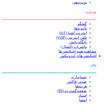
نوبت‌دهی
بهره‌وری
گفتگو
تأییدیه‌ها
اینترنت اشیا (IoT)
تلفن اینترنتی (VoIP)
پایگاه دانش
واتس‌اپ (اتصال)
مشاهده همه اپلیکیشن‌ها
اپلیکیشن‌های اودونیکس
مالی
حسابداری
صدور فاکتور
هزینه‌ها
صفحه‌گسترده (BI)
اسناد
امضا