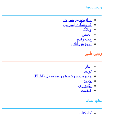
وب‌سایت‌ها
سازنده وب‌سایت
فروشگاه اینترنتی
وبلاگ
انجمن
چت زنده
آموزش آنلاین
زنجیره تأمین
انبار
تولید
مدیریت چرخه عمر محصول (PLM)
خرید
نگهداری
کیفیت
منابع انسانی
کارکنان