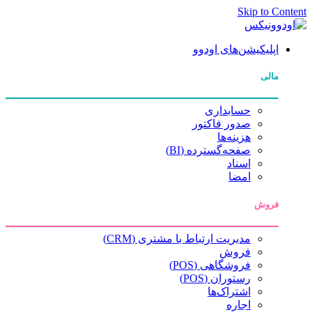
Skip to Content
اپلیکیشن‌های اودوو
مالی
حسابداری
صدور فاکتور
هزینه‌ها
صفحه‌گسترده (BI)
اسناد
امضا
فروش
مدیریت ارتباط با مشتری (CRM)
فروش
فروشگاهی (POS)
رستوران (POS)
اشتراک‌ها
اجاره