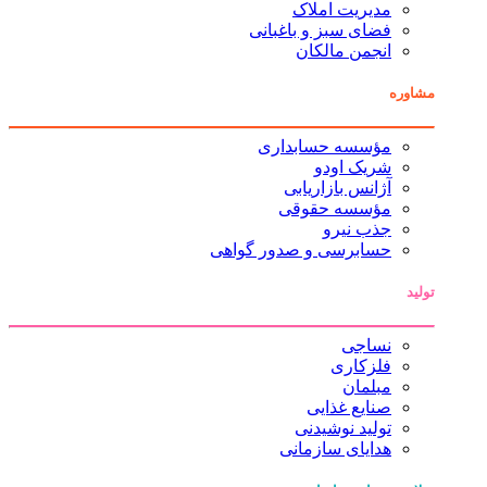
مدیریت املاک
فضای سبز و باغبانی
انجمن مالکان
مشاوره
مؤسسه حسابداری
شریک اودو
آژانس بازاریابی
مؤسسه حقوقی
جذب نیرو
حسابرسی و صدور گواهی
تولید
نساجی
فلزکاری
مبلمان
صنایع غذایی
تولید نوشیدنی
هدایای سازمانی