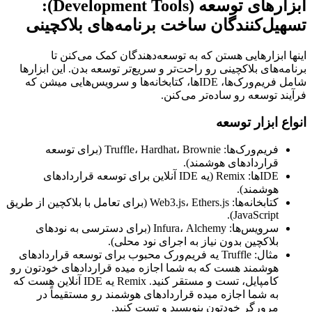
ابزارهای توسعه (Development Tools):
تسهیل‌کنندگان ساخت برنامه‌های بلاکچینی
اینها ابزارهایی هستن که به توسعه‌دهندگان کمک می‌کنن تا
برنامه‌های بلاکچینی رو راحت‌تر و سریع‌تر توسعه بدن. این ابزارها
شامل فریم‌ورک‌ها، IDEها، کتابخانه‌ها و سرویس‌هایی میشن که
فرآیند توسعه رو ساده‌تر می‌کنن.
انواع ابزار توسعه
فریم‌ورک‌ها: Truffle، Hardhat، Brownie (برای توسعه
قراردادهای هوشمند).
IDEها: Remix (یه IDE آنلاین برای توسعه قراردادهای
هوشمند).
کتابخانه‌ها: Web3.js، Ethers.js (برای تعامل با بلاکچین از طریق
JavaScript).
سرویس‌ها: Infura، Alchemy (برای دسترسی به نودهای
بلاکچین بدون نیاز به اجرای نود محلی).
مثال: Truffle یه فریم‌ورک محبوب برای توسعه قراردادهای
هوشمند هست که به شما اجازه میده قراردادهای خودتون رو
کامپایل، تست و مستقر کنید. Remix یه IDE آنلاین هست که
به شما اجازه میده قراردادهای هوشمند رو مستقیماً در
مرورگر خودتون بنویسید و تست کنید.