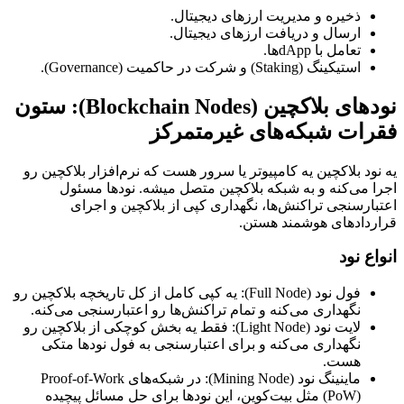
ذخیره و مدیریت ارزهای دیجیتال.
ارسال و دریافت ارزهای دیجیتال.
تعامل با dAppها.
استیکینگ (Staking) و شرکت در حاکمیت (Governance).
نودهای بلاکچین (Blockchain Nodes): ستون
فقرات شبکه‌های غیرمتمرکز
یه نود بلاکچین یه کامپیوتر یا سرور هست که نرم‌افزار بلاکچین رو
اجرا می‌کنه و به شبکه بلاکچین متصل میشه. نودها مسئول
اعتبارسنجی تراکنش‌ها، نگهداری کپی از بلاکچین و اجرای
قراردادهای هوشمند هستن.
انواع نود
فول نود (Full Node): یه کپی کامل از کل تاریخچه بلاکچین رو
نگهداری می‌کنه و تمام تراکنش‌ها رو اعتبارسنجی می‌کنه.
لایت نود (Light Node): فقط یه بخش کوچکی از بلاکچین رو
نگهداری می‌کنه و برای اعتبارسنجی به فول نودها متکی
هست.
ماینینگ نود (Mining Node): در شبکه‌های Proof-of-Work
(PoW) مثل بیت‌کوین، این نودها برای حل مسائل پیچیده