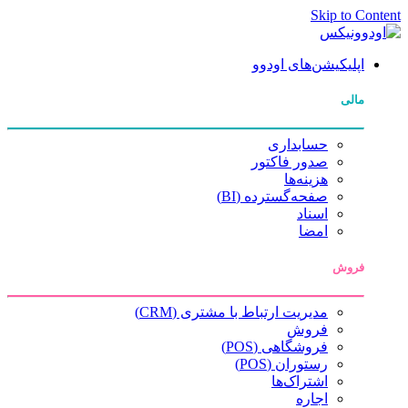
Skip to Content
اپلیکیشن‌های اودوو
مالی
حسابداری
صدور فاکتور
هزینه‌ها
صفحه‌گسترده (BI)
اسناد
امضا
فروش
مدیریت ارتباط با مشتری (CRM)
فروش
فروشگاهی (POS)
رستوران (POS)
اشتراک‌ها
اجاره