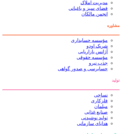
مدیریت املاک
فضای سبز و باغبانی
انجمن مالکان
مشاوره
مؤسسه حسابداری
شریک اودو
آژانس بازاریابی
مؤسسه حقوقی
جذب نیرو
حسابرسی و صدور گواهی
تولید
نساجی
فلزکاری
مبلمان
صنایع غذایی
تولید نوشیدنی
هدایای سازمانی