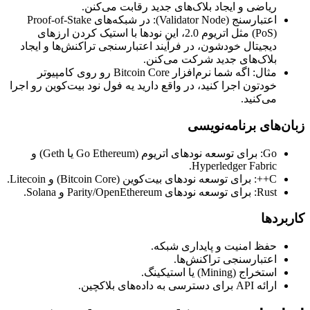
ریاضی و ایجاد بلاک‌های جدید رقابت می‌کنن.
اعتبارسنج (Validator Node): در شبکه‌های Proof-of-Stake
(PoS) مثل اتریوم 2.0، این نودها با استیک کردن ارزهای
دیجیتال خودشون، در فرآیند اعتبارسنجی تراکنش‌ها و ایجاد
بلاک‌های جدید شرکت می‌کنن.
مثال: اگه شما نرم‌افزار Bitcoin Core رو روی کامپیوتر
خودتون اجرا کنید، در واقع دارید یه فول نود بیت‌کوین رو اجرا
می‌کنید.
زبان‌های برنامه‌نویسی
Go: برای توسعه نودهای اتریوم (Go Ethereum یا Geth) و
Hyperledger Fabric.
C++: برای توسعه نودهای بیت‌کوین (Bitcoin Core) و Litecoin.
Rust: برای توسعه نودهای Parity/OpenEthereum و Solana.
کاربردها
حفظ امنیت و پایداری شبکه.
اعتبارسنجی تراکنش‌ها.
استخراج (Mining) یا استیکینگ.
ارائه API برای دسترسی به داده‌های بلاکچین.