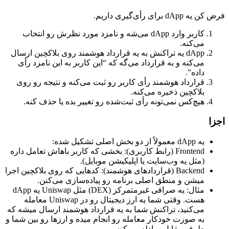
فرض کن یه dApp برای رأی‌گیری داریم.
کاربر وارد dApp می‌شه و نامزد مورد نظرش رو انتخاب
می‌کنه.
dApp یه تراکنش به یه قرارداد هوشمند روی بلاکچین ارسال
می‌کنه و به قرارداد می‌گه که “این کاربر به این نامزد رأی
داده”.
قرارداد هوشمند رأی کاربر رو ثبت می‌کنه و نتیجه رو روی
بلاکچین ذخیره می‌کنه.
هیچ‌کس نمی‌تونه رأی ثبت‌شده رو تغییر بده یا حذف کنه.
اجزا
یه dApp معمولاً از دو بخش اصلی تشکیل شده:
Frontend (رابط کاربری): بخشی که کاربر باهاش تعامل داره
(مثل یه وب‌سایت یا اپلیکیشن موبایل).
Backend (قراردادهای هوشمند): کدهایی که روی بلاکچین اجرا
میشن و منطق اصلی برنامه رو پیاده‌سازی می‌کنن.
مثال: یه صرافی غیرمتمرکز (DEX) مثل Uniswap یه dApp
هست. وقتی شما یه ارز دیجیتال رو در Uniswap معامله
می‌کنید، تراکنش شما به یه قرارداد هوشمند ارسال میشه که
به صورت خودکار معامله رو انجام میده و ارزها رو بین شما و
طرف مقابل مبادله می‌کنه.