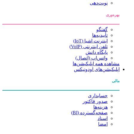
نوبت‌دهی
بهره‌وری
گفتگو
تأییدیه‌ها
اینترنت اشیا (IoT)
تلفن اینترنتی (VoIP)
پایگاه دانش
واتس‌اپ (اتصال)
مشاهده همه اپلیکیشن‌ها
اپلیکیشن‌های اودونیکس
مالی
حسابداری
صدور فاکتور
هزینه‌ها
صفحه‌گسترده (BI)
اسناد
امضا