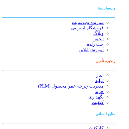
وب‌سایت‌ها
سازنده وب‌سایت
فروشگاه اینترنتی
وبلاگ
انجمن
چت زنده
آموزش آنلاین
زنجیره تأمین
انبار
تولید
مدیریت چرخه عمر محصول (PLM)
خرید
نگهداری
کیفیت
منابع انسانی
کارکنان