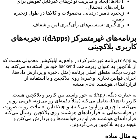
NFTها: ایجاد و مدیریت توکن‌های غیرقابل تعویض برای
دارایی‌های دیجیتال.
زنجیره تأمین: ردیابی محصولات و کالاها در طول زنجیره
تأمین.
رأی‌گیری: سیستم‌های رأی‌گیری امن و شفاف.
برنامه‌های غیرمتمرکز (dApps): تجربه‌های
کاربری بلاکچینی
یه dApp (برنامه غیرمتمرکز) در واقع یه اپلیکیشن معمولی هست که
از بلاکچین به عنوان زیرساخت backend خودش استفاده می‌کنه. به
عبارت دیگه، منطق اصلی برنامه (مثل ذخیره و پردازش داده‌ها،
اجرای قوانین تجاری و غیره) روی بلاکچین و با استفاده از
قراردادهای هوشمند انجام میشه.
به عبارت دیگه، dApp یه جور واسط بین کاربر و بلاکچین هست.
کاربر با dApp تعامل می‌کنه (مثلاً دکمه‌ای رو می‌زنه، فرمی رو پر
می‌کنه، یا چیزی رو آپلود می‌کنه)، و dApp این تعاملات رو به صورت
درخواست‌هایی به قراردادهای هوشمند روی بلاکچین ارسال می‌کنه.
قراردادهای هوشمند هم این درخواست‌ها رو پردازش می‌کنن و
نتیجه رو به بلاکچین برمی‌گردونن.
یه مثال ساده