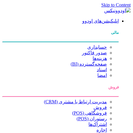
Skip to Content
اپلیکیشن‌های اودوو
مالی
حسابداری
صدور فاکتور
هزینه‌ها
صفحه‌گسترده (BI)
اسناد
امضا
فروش
مدیریت ارتباط با مشتری (CRM)
فروش
فروشگاهی (POS)
رستوران (POS)
اشتراک‌ها
اجاره