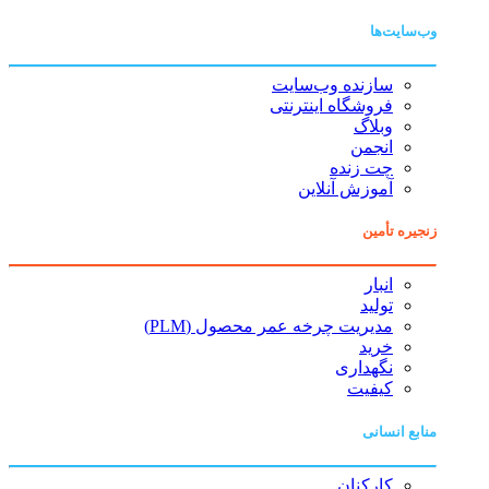
وب‌سایت‌ها
سازنده وب‌سایت
فروشگاه اینترنتی
وبلاگ
انجمن
چت زنده
آموزش آنلاین
زنجیره تأمین
انبار
تولید
مدیریت چرخه عمر محصول (PLM)
خرید
نگهداری
کیفیت
منابع انسانی
کارکنان