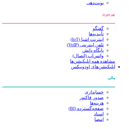
نوبت‌دهی
بهره‌وری
گفتگو
تأییدیه‌ها
اینترنت اشیا (IoT)
تلفن اینترنتی (VoIP)
پایگاه دانش
واتس‌اپ (اتصال)
مشاهده همه اپلیکیشن‌ها
اپلیکیشن‌های اودونیکس
مالی
حسابداری
صدور فاکتور
هزینه‌ها
صفحه‌گسترده (BI)
اسناد
امضا