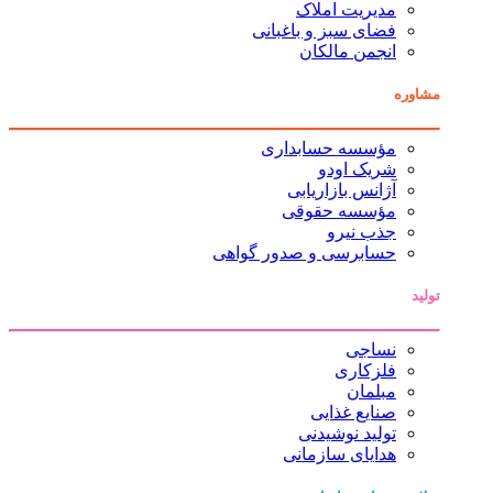
مدیریت املاک
فضای سبز و باغبانی
انجمن مالکان
مشاوره
مؤسسه حسابداری
شریک اودو
آژانس بازاریابی
مؤسسه حقوقی
جذب نیرو
حسابرسی و صدور گواهی
تولید
نساجی
فلزکاری
مبلمان
صنایع غذایی
تولید نوشیدنی
هدایای سازمانی