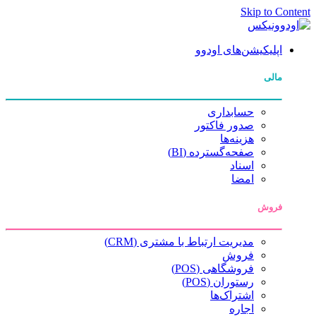
Skip to Content
اپلیکیشن‌های اودوو
مالی
حسابداری
صدور فاکتور
هزینه‌ها
صفحه‌گسترده (BI)
اسناد
امضا
فروش
مدیریت ارتباط با مشتری (CRM)
فروش
فروشگاهی (POS)
رستوران (POS)
اشتراک‌ها
اجاره