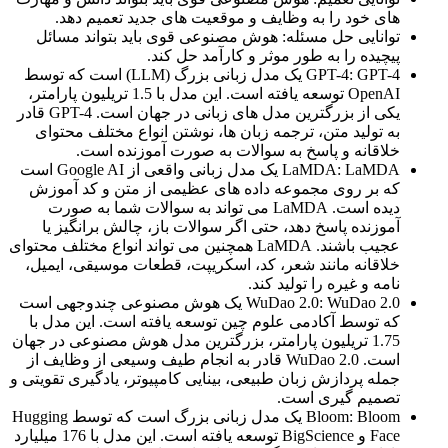
های خود را به وظایف و موقعیت های جدید تعمیم دهد.
توانایی حل مسئله: هوش مصنوعی قوی باید بتواند مسائل
پیچیده را به طور موثر و کارآمد حل کند.
GPT-4: GPT-4 یک مدل زبانی بزرگ (LLM) است که توسط
OpenAI توسعه یافته است. این مدل با 1.5 تریلیون پارامتر،
یکی از بزرگترین مدل های زبانی در جهان است. GPT-4 قادر
به تولید متن، ترجمه زبان ها، نوشتن انواع مختلف محتوای
خلاقانه و پاسخ به سوالات به صورت آموزنده است.
LaMDA: LaMDA یک مدل زبانی واقعی از Google AI است
که بر روی مجموعه داده های عظیمی از متن و کد آموزش
دیده است. LaMDA می تواند به سوالات شما به صورت
آموزنده پاسخ دهد، حتی اگر سوالات باز، چالش برانگیز یا
عجیب باشند. LaMDA همچنین می تواند انواع مختلف محتوای
خلاقانه مانند شعر، کد، اسکریپت، قطعات موسیقی، ایمیل،
نامه و غیره را تولید کند.
WuDao 2.0: WuDao 2.0 یک هوش مصنوعی چندوجهی است
که توسط آکادمی علوم چین توسعه یافته است. این مدل با
1.75 تریلیون پارامتر، بزرگترین مدل هوش مصنوعی در جهان
است. WuDao 2.0 قادر به انجام طیف وسیعی از وظایف از
جمله پردازش زبان طبیعی، بینایی کامپیوتر، یادگیری تقویتی و
تصمیم گیری است.
Bloom: Bloom یک مدل زبانی بزرگ است که توسط Hugging
Face و BigScience توسعه یافته است. این مدل با 176 میلیارد