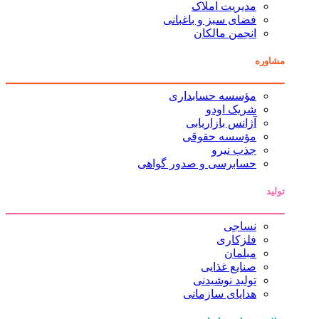
مدیریت املاک
فضای سبز و باغبانی
انجمن مالکان
مشاوره
مؤسسه حسابداری
شریک اودو
آژانس بازاریابی
مؤسسه حقوقی
جذب نیرو
حسابرسی و صدور گواهی
تولید
نساجی
فلزکاری
مبلمان
صنایع غذایی
تولید نوشیدنی
هدایای سازمانی