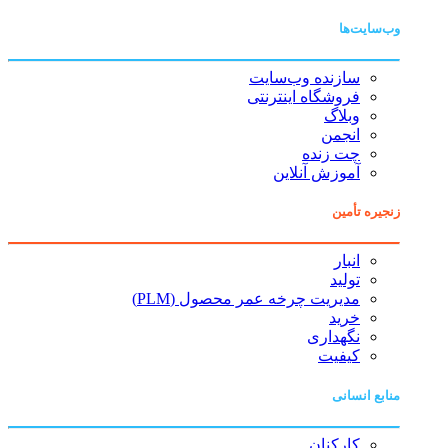
وب‌سایت‌ها
سازنده وب‌سایت
فروشگاه اینترنتی
وبلاگ
انجمن
چت زنده
آموزش آنلاین
زنجیره تأمین
انبار
تولید
مدیریت چرخه عمر محصول (PLM)
خرید
نگهداری
کیفیت
منابع انسانی
کارکنان