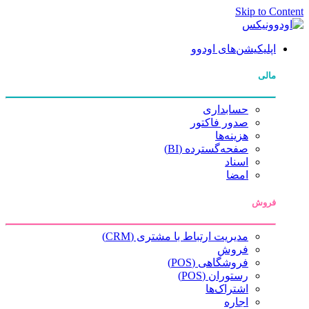
Skip to Content
اپلیکیشن‌های اودوو
مالی
حسابداری
صدور فاکتور
هزینه‌ها
صفحه‌گسترده (BI)
اسناد
امضا
فروش
مدیریت ارتباط با مشتری (CRM)
فروش
فروشگاهی (POS)
رستوران (POS)
اشتراک‌ها
اجاره