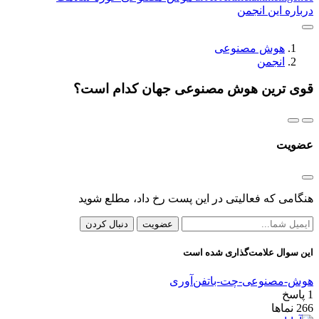
درباره این انجمن
هوش مصنوعی
انجمن
قوی ترین هوش مصنوعی جهان کدام است؟
عضویت
هنگامی که فعالیتی در این پست رخ داد، مطلع شوید
عضویت
دنبال کردن
این سوال علامت‌گذاری شده است
هوش-مصنوعی-
چت-بات
فن‌آوری
1
پاسخ
266
نماها