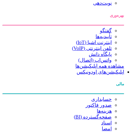
نوبت‌دهی
بهره‌وری
گفتگو
تأییدیه‌ها
اینترنت اشیا (IoT)
تلفن اینترنتی (VoIP)
پایگاه دانش
واتس‌اپ (اتصال)
مشاهده همه اپلیکیشن‌ها
اپلیکیشن‌های اودونیکس
مالی
حسابداری
صدور فاکتور
هزینه‌ها
صفحه‌گسترده (BI)
اسناد
امضا