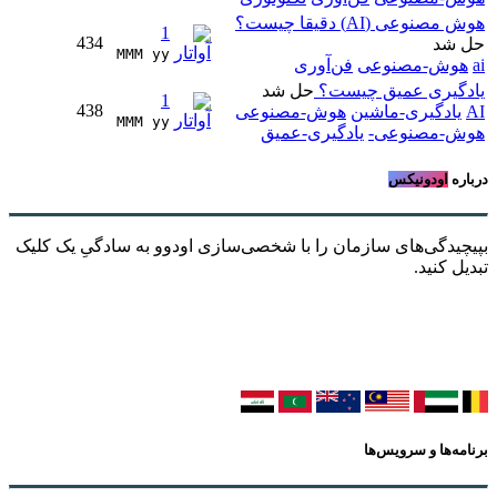
هوش مصنوعی (AI) دقیقا چیست؟
1
434
حل شد
MMM yy 
ai
هوش-مصنوعی
فن‌آوری
یادگیری عمیق چیست؟
حل شد
1
438
AI
یادگیری-ماشین
هوش-مصنوعی
MMM yy 
هوش-مصنوعی-
یادگیری-عمیق
درباره
اودونیکس
بپیچیدگی‌های سازمان را با شخصی‌سازی اودوو به سادگیِ یک کلیک
تبدیل کنید.
برنامه‌ها و سرویس‌ها