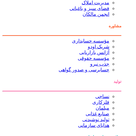
مدیریت املاک
فضای سبز و باغبانی
انجمن مالکان
مشاوره
مؤسسه حسابداری
شریک اودو
آژانس بازاریابی
مؤسسه حقوقی
جذب نیرو
حسابرسی و صدور گواهی
تولید
نساجی
فلزکاری
مبلمان
صنایع غذایی
تولید نوشیدنی
هدایای سازمانی