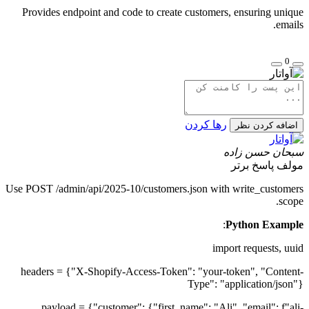
Provides endpoint and code to create customers, ensuring unique
emails.
0
رها کردن
اضافه کردن نظر
سبحان حسن زاده
مولف
پاسخ برتر
Use POST /admin/api/2025-10/customers.json with write_customers
scope.
:
Python Example
import requests, uuid
headers = {"X-Shopify-Access-Token": "your-token", "Content-
Type": "application/json"}
payload = {"customer": {"first_name": "Ali", "email": f"ali-