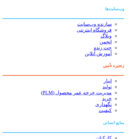
وب‌سایت‌ها
سازنده وب‌سایت
فروشگاه اینترنتی
وبلاگ
انجمن
چت زنده
آموزش آنلاین
زنجیره تأمین
انبار
تولید
مدیریت چرخه عمر محصول (PLM)
خرید
نگهداری
کیفیت
منابع انسانی
کارکنان