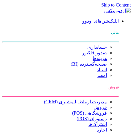
Skip to Content
اپلیکیشن‌های اودوو
مالی
حسابداری
صدور فاکتور
هزینه‌ها
صفحه‌گسترده (BI)
اسناد
امضا
فروش
مدیریت ارتباط با مشتری (CRM)
فروش
فروشگاهی (POS)
رستوران (POS)
اشتراک‌ها
اجاره