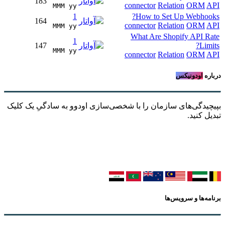
183
connector
Relation
ORM
API
MMM yy 
1
How to Set Up Webhooks?
164
connector
Relation
ORM
API
MMM yy 
What Are Shopify API Rate
1
147
Limits?
MMM yy 
connector
Relation
ORM
API
درباره
اودونیکس
بپیچیدگی‌های سازمان را با شخصی‌سازی اودوو به سادگیِ یک کلیک
تبدیل کنید.
برنامه‌ها و سرویس‌ها