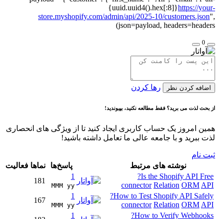
{uuid.uuid4().hex[:8]}
https://your-
store.myshopify.com/admin/api/2025-10/customers.json
",
json=payload, headers=headers)
0
رها کردن
اضافه کردن نظر
از بحث لذت می برید؟ فقط مطالعه نکنید، بپیوندید!
همین امروز یک حساب کاربری ایجاد کنید تا از ویژگی های انحصاری
لذت ببرید و با جامعه عالی ما تعامل داشته باشید!
ثبت نام
نوشته های مرتبط
پاسخ‌ها
نماها
فعالیت
1
Is the Shopify API Free?
181
connector
Relation
ORM
API
MMM yy 
1
How to Test Shopify API Safely?
167
connector
Relation
ORM
API
MMM yy 
1
How to Verify Webhooks?