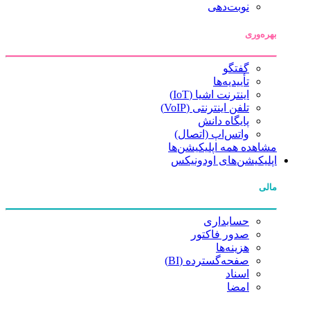
نوبت‌دهی
بهره‌وری
گفتگو
تأییدیه‌ها
اینترنت اشیا (IoT)
تلفن اینترنتی (VoIP)
پایگاه دانش
واتس‌اپ (اتصال)
مشاهده همه اپلیکیشن‌ها
اپلیکیشن‌های اودونیکس
مالی
حسابداری
صدور فاکتور
هزینه‌ها
صفحه‌گسترده (BI)
اسناد
امضا