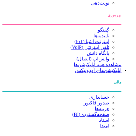
نوبت‌دهی
بهره‌وری
گفتگو
تأییدیه‌ها
اینترنت اشیا (IoT)
تلفن اینترنتی (VoIP)
پایگاه دانش
واتس‌اپ (اتصال)
مشاهده همه اپلیکیشن‌ها
اپلیکیشن‌های اودونیکس
مالی
حسابداری
صدور فاکتور
هزینه‌ها
صفحه‌گسترده (BI)
اسناد
امضا