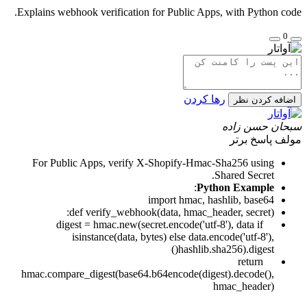
Explains webhook verification for Public Apps, with Python code.
0
رها کردن
اضافه کردن نظر
سبحان حسن زاده
مولف
پاسخ برتر
For Public Apps, verify X-Shopify-Hmac-Sha256 using
Shared Secret.
:
Python Example
import hmac, hashlib, base64
def verify_webhook(data, hmac_header, secret):
digest = hmac.new(secret.encode('utf-8'), data if
isinstance(data, bytes) else data.encode('utf-8'),
hashlib.sha256).digest()
return
hmac.compare_digest(base64.b64encode(digest).decode(),
hmac_header)