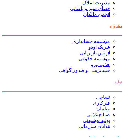
مدیریت املاک
فضای سبز و باغبانی
انجمن مالکان
مشاوره
مؤسسه حسابداری
شریک اودو
آژانس بازاریابی
مؤسسه حقوقی
جذب نیرو
حسابرسی و صدور گواهی
تولید
نساجی
فلزکاری
مبلمان
صنایع غذایی
تولید نوشیدنی
هدایای سازمانی