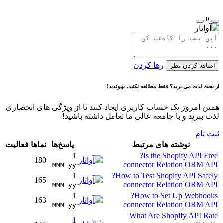
0
رها کردن
اضافه کردن نظر
از بحث لذت می برید؟ فقط مطالعه نکنید، بپیوندید!
همین امروز یک حساب کاربری ایجاد کنید تا از ویژگی های انحصاری
لذت ببرید و با جامعه عالی ما تعامل داشته باشید!
ثبت نام
نوشته های مرتبط
پاسخ‌ها
نماها
فعالیت
1
Is the Shopify API Free?
180
connector
Relation
ORM
API
MMM yy 
1
How to Test Shopify API Safely?
165
connector
Relation
ORM
API
MMM yy 
1
How to Set Up Webhooks?
163
connector
Relation
ORM
API
MMM yy 
What Are Shopify API Rate
1