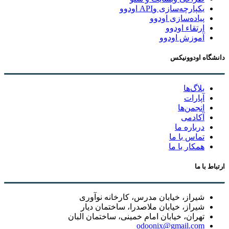
یکپارچه‌سازی وAPI اودوو
پیاده‌سازی اودوو
ارتقاء اودوو
آموزش اودوو
دانشگاه اودوونیکس
بلاگ‌ها
آپارات
انجمن‌ها
آکادمی
درباره ما
تماس با ما
همکار با ما
ارتباط با ما
شیراز، خیابان مدرس، کارخانه نوآوری
شیراز، خیابان ملاصدرا، ساختمان دیار
تهران، خیابان امام خمینی، ساختمان البان
odoonix@gmail.com