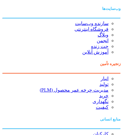
وب‌سایت‌ها
سازنده وب‌سایت
فروشگاه اینترنتی
وبلاگ
انجمن
چت زنده
آموزش آنلاین
زنجیره تأمین
انبار
تولید
مدیریت چرخه عمر محصول (PLM)
خرید
نگهداری
کیفیت
منابع انسانی
کارکنان