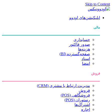
Skip to Content
اپلیکیشن‌های اودوو
مالی
حسابداری
صدور فاکتور
هزینه‌ها
صفحه‌گسترده (BI)
اسناد
امضا
فروش
مدیریت ارتباط با مشتری (CRM)
فروش
فروشگاهی (POS)
رستوران (POS)
اشتراک‌ها
اجاره