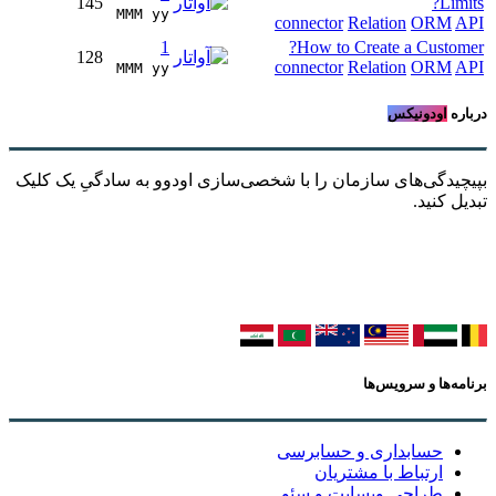
145
Limits?
MMM yy 
connector
Relation
ORM
API
1
How to Create a Customer?
128
connector
Relation
ORM
API
MMM yy 
درباره
اودونیکس
بپیچیدگی‌های سازمان را با شخصی‌سازی اودوو به سادگیِ یک کلیک
تبدیل کنید.
برنامه‌ها و سرویس‌ها
حسابداری و حسابرسی
ارتباط با مشتریان
طراحی وبسایت و سئو