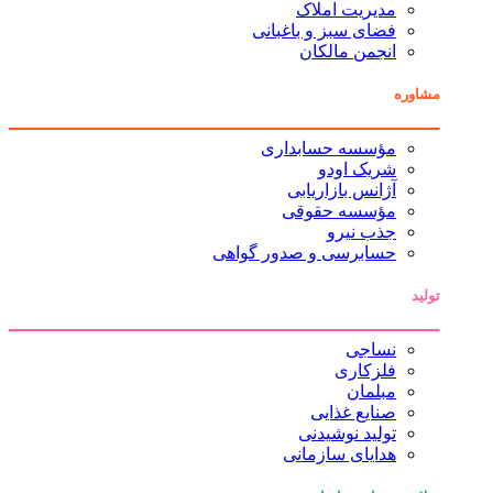
مدیریت املاک
فضای سبز و باغبانی
انجمن مالکان
مشاوره
مؤسسه حسابداری
شریک اودو
آژانس بازاریابی
مؤسسه حقوقی
جذب نیرو
حسابرسی و صدور گواهی
تولید
نساجی
فلزکاری
مبلمان
صنایع غذایی
تولید نوشیدنی
هدایای سازمانی