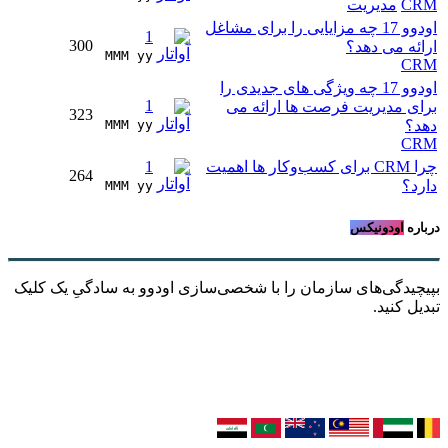
CRM
مدیریت
اودوو 17 چه مزایایی را برای مشاغل
1
300
ارائه می دهد؟
MMM yy 
CRM
اودوو 17 چه ویژگی های جدیدی را
1
برای مدیریت فرصت ها ارائه می
323
دهد؟
MMM yy 
CRM
چرا CRM برای کسب‌و‌کار ها اهمیت
1
264
دارد؟
MMM yy 
درباره
اودونیکس
بپیچیدگی‌های سازمان را با شخصی‌سازی اودوو به سادگیِ یک کلیک
تبدیل کنید.