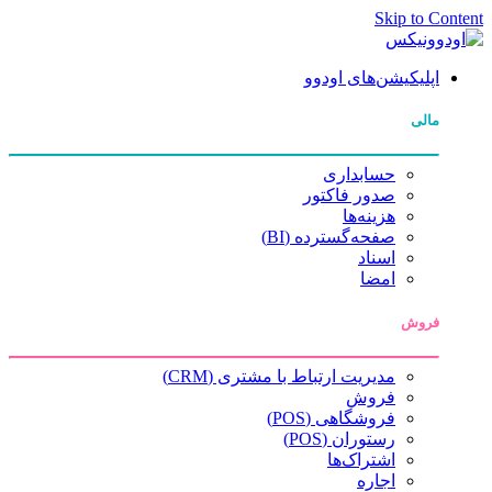
Skip to Content
اپلیکیشن‌های اودوو
مالی
حسابداری
صدور فاکتور
هزینه‌ها
صفحه‌گسترده (BI)
اسناد
امضا
فروش
مدیریت ارتباط با مشتری (CRM)
فروش
فروشگاهی (POS)
رستوران (POS)
اشتراک‌ها
اجاره