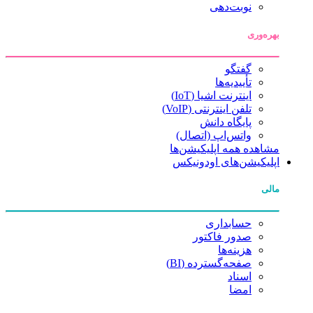
نوبت‌دهی
بهره‌وری
گفتگو
تأییدیه‌ها
اینترنت اشیا (IoT)
تلفن اینترنتی (VoIP)
پایگاه دانش
واتس‌اپ (اتصال)
مشاهده همه اپلیکیشن‌ها
اپلیکیشن‌های اودونیکس
مالی
حسابداری
صدور فاکتور
هزینه‌ها
صفحه‌گسترده (BI)
اسناد
امضا