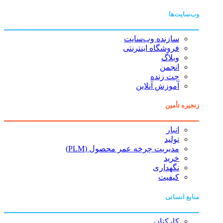
وب‌سایت‌ها
سازنده وب‌سایت
فروشگاه اینترنتی
وبلاگ
انجمن
چت زنده
آموزش آنلاین
زنجیره تأمین
انبار
تولید
مدیریت چرخه عمر محصول (PLM)
خرید
نگهداری
کیفیت
منابع انسانی
کارکنان