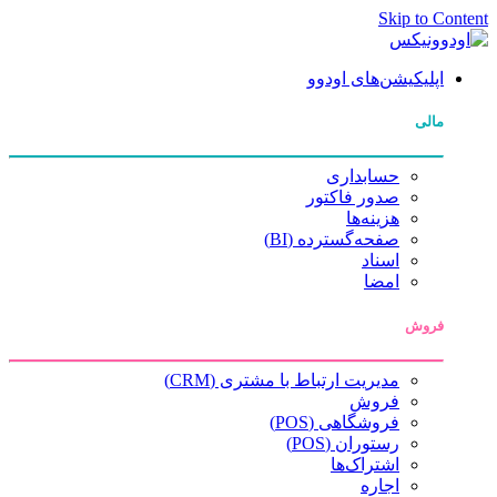
Skip to Content
اپلیکیشن‌های اودوو
مالی
حسابداری
صدور فاکتور
هزینه‌ها
صفحه‌گسترده (BI)
اسناد
امضا
فروش
مدیریت ارتباط با مشتری (CRM)
فروش
فروشگاهی (POS)
رستوران (POS)
اشتراک‌ها
اجاره