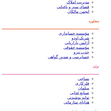
مدیریت املاک
فضای سبز و باغبانی
انجمن مالکان
مشاوره
مؤسسه حسابداری
شریک اودو
آژانس بازاریابی
مؤسسه حقوقی
جذب نیرو
حسابرسی و صدور گواهی
تولید
نساجی
فلزکاری
مبلمان
صنایع غذایی
تولید نوشیدنی
هدایای سازمانی