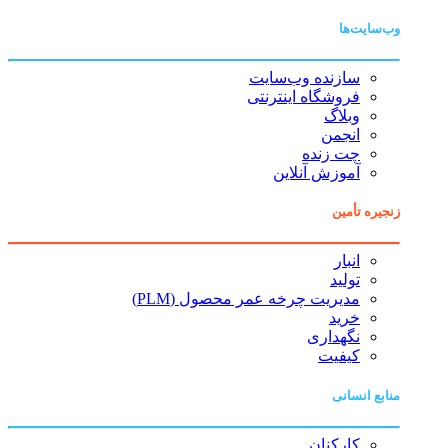
وب‌سایت‌ها
سازنده وب‌سایت
فروشگاه اینترنتی
وبلاگ
انجمن
چت زنده
آموزش آنلاین
زنجیره تأمین
انبار
تولید
مدیریت چرخه عمر محصول (PLM)
خرید
نگهداری
کیفیت
منابع انسانی
کارکنان