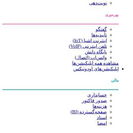
نوبت‌دهی
بهره‌وری
گفتگو
تأییدیه‌ها
اینترنت اشیا (IoT)
تلفن اینترنتی (VoIP)
پایگاه دانش
واتس‌اپ (اتصال)
مشاهده همه اپلیکیشن‌ها
اپلیکیشن‌های اودونیکس
مالی
حسابداری
صدور فاکتور
هزینه‌ها
صفحه‌گسترده (BI)
اسناد
امضا