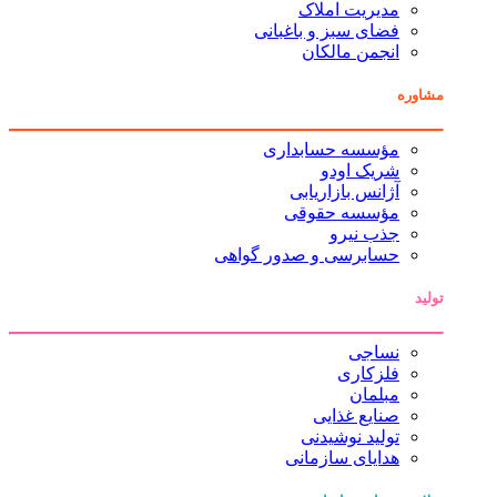
مدیریت املاک
فضای سبز و باغبانی
انجمن مالکان
مشاوره
مؤسسه حسابداری
شریک اودو
آژانس بازاریابی
مؤسسه حقوقی
جذب نیرو
حسابرسی و صدور گواهی
تولید
نساجی
فلزکاری
مبلمان
صنایع غذایی
تولید نوشیدنی
هدایای سازمانی