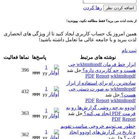
رها کردن
اضافه کردن نظر
از بحث لذت می برید؟ فقط مطالعه نکنید، بپیوندید!
همین امروز یک حساب کاربری ایجاد کنید تا از ویژگی های انحصاری
لذت ببرید و با جامعه عالی ما تعامل داشته باشید!
ثبت نام
نوشته های مرتبط
پاسخ‌ها
نماها
فعالیت
ابزار خط فرمان wkhtmltopdf چی
1
396
هست و چه کاربردی داره؟
حل شد
MMM yy 
PDF
Report
wkhtmltopdf
ساده‌ترین راه برای استفاده از ابزار
1
wkhtmltopdf به صورت دستی چی
432
هست؟
حل شد
MMM yy 
PDF
Report
wkhtmltopdf
اودوو به چه روشی گزارش‌ها رو به
1
363
فرمت PDF ایجاد می‌کنه؟
حل شد
MMM yy 
PDF
Report
چطور می‌تونیم خروجی مناسب تقویم
1
و تاریخ در گزارش‌های اودوو ایجاد
362
کنیم؟
حل شد
MMM yy 