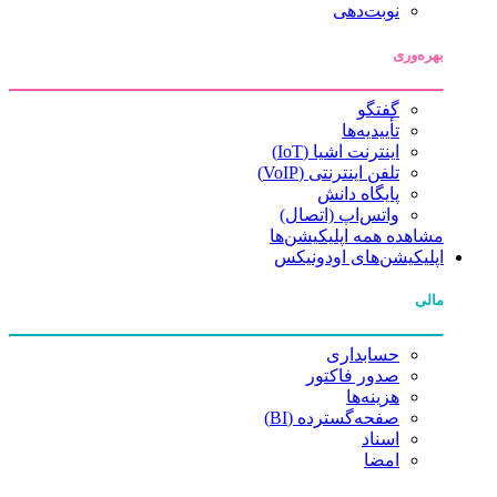
نوبت‌دهی
بهره‌وری
گفتگو
تأییدیه‌ها
اینترنت اشیا (IoT)
تلفن اینترنتی (VoIP)
پایگاه دانش
واتس‌اپ (اتصال)
مشاهده همه اپلیکیشن‌ها
اپلیکیشن‌های اودونیکس
مالی
حسابداری
صدور فاکتور
هزینه‌ها
صفحه‌گسترده (BI)
اسناد
امضا