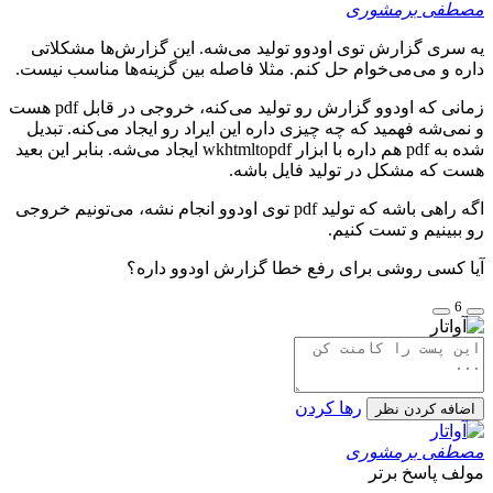
مصطفی برمشوری
یه سری گزارش توی اودوو تولید می‌شه. این گزارش‌ها مشکلاتی
داره و می‌می‌خوام حل کنم. مثلا فاصله بین گزینه‌ها مناسب نیست.
زمانی که اودوو گزارش رو تولید می‌کنه،‌ خروجی در قابل pdf هست
و نمی‌شه فهمید که چه چیزی داره این ایراد رو ایجاد می‌کنه. تبدیل
شده به pdf هم داره با ابزار wkhtmltopdf ایجاد می‌شه. بنابر این بعید
هست که مشکل در تولید فایل باشه.
اگه راهی باشه که تولید pdf توی اودوو انجام نشه،‌ می‌تونیم خروجی
رو ببینیم و تست کنیم.
آیا کسی روشی برای رفع خطا گزارش اودوو داره؟
6
رها کردن
اضافه کردن نظر
مصطفی برمشوری
مولف
پاسخ برتر