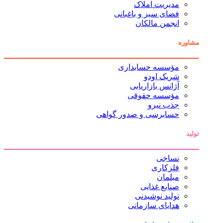
مدیریت املاک
فضای سبز و باغبانی
انجمن مالکان
مشاوره
مؤسسه حسابداری
شریک اودو
آژانس بازاریابی
مؤسسه حقوقی
جذب نیرو
حسابرسی و صدور گواهی
تولید
نساجی
فلزکاری
مبلمان
صنایع غذایی
تولید نوشیدنی
هدایای سازمانی