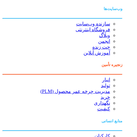
وب‌سایت‌ها
سازنده وب‌سایت
فروشگاه اینترنتی
وبلاگ
انجمن
چت زنده
آموزش آنلاین
زنجیره تأمین
انبار
تولید
مدیریت چرخه عمر محصول (PLM)
خرید
نگهداری
کیفیت
منابع انسانی
کارکنان