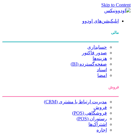
Skip to Content
اپلیکیشن‌های اودوو
مالی
حسابداری
صدور فاکتور
هزینه‌ها
صفحه‌گسترده (BI)
اسناد
امضا
فروش
مدیریت ارتباط با مشتری (CRM)
فروش
فروشگاهی (POS)
رستوران (POS)
اشتراک‌ها
اجاره