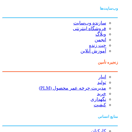
وب‌سایت‌ها
سازنده وب‌سایت
فروشگاه اینترنتی
وبلاگ
انجمن
چت زنده
آموزش آنلاین
زنجیره تأمین
انبار
تولید
مدیریت چرخه عمر محصول (PLM)
خرید
نگهداری
کیفیت
منابع انسانی
کارکنان