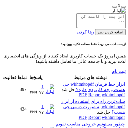
3
رها کردن
اضافه کردن نظر
از بحث لذت می برید؟ فقط مطالعه نکنید، بپیوندید!
همین امروز یک حساب کاربری ایجاد کنید تا از ویژگی های انحصاری
لذت ببرید و با جامعه عالی ما تعامل داشته باشید!
ثبت نام
نوشته های مرتبط
پاسخ‌ها
نماها
فعالیت
ابزار خط فرمان wkhtmltopdf چی
1
397
هست و چه کاربردی داره؟
حل شد
MMM yy 
PDF
Report
wkhtmltopdf
ساده‌ترین راه برای استفاده از ابزار
1
wkhtmltopdf به صورت دستی چی
434
هست؟
حل شد
MMM yy 
PDF
Report
wkhtmltopdf
چطور می‌تونیم خروجی مناسب تقویم