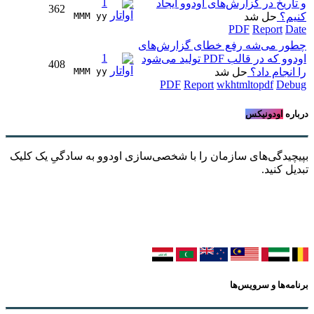
1
و تاریخ در گزارش‌های اودوو ایجاد
362
کنیم؟
حل شد
MMM yy 
PDF
Report
Date
چطور می‌شه رفع خطای گزارش‌های
1
اودوو که در قالب PDF تولید می‌شود
408
را انجام داد؟
حل شد
MMM yy 
PDF
Report
wkhtmltopdf
Debug
درباره
اودونیکس
بپیچیدگی‌های سازمان را با شخصی‌سازی اودوو به سادگیِ یک کلیک
تبدیل کنید.
برنامه‌ها و سرویس‌ها