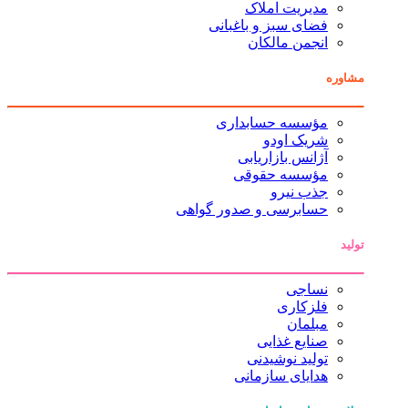
مدیریت املاک
فضای سبز و باغبانی
انجمن مالکان
مشاوره
مؤسسه حسابداری
شریک اودو
آژانس بازاریابی
مؤسسه حقوقی
جذب نیرو
حسابرسی و صدور گواهی
تولید
نساجی
فلزکاری
مبلمان
صنایع غذایی
تولید نوشیدنی
هدایای سازمانی