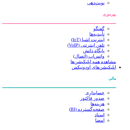
نوبت‌دهی
بهره‌وری
گفتگو
تأییدیه‌ها
اینترنت اشیا (IoT)
تلفن اینترنتی (VoIP)
پایگاه دانش
واتس‌اپ (اتصال)
مشاهده همه اپلیکیشن‌ها
اپلیکیشن‌های اودونیکس
مالی
حسابداری
صدور فاکتور
هزینه‌ها
صفحه‌گسترده (BI)
اسناد
امضا