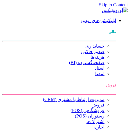
Skip to Content
اپلیکیشن‌های اودوو
مالی
حسابداری
صدور فاکتور
هزینه‌ها
صفحه‌گسترده (BI)
اسناد
امضا
فروش
مدیریت ارتباط با مشتری (CRM)
فروش
فروشگاهی (POS)
رستوران (POS)
اشتراک‌ها
اجاره