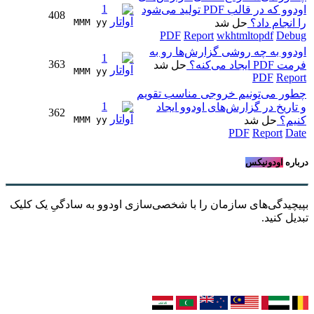
1
اودوو که در قالب PDF تولید می‌شود
408
را انجام داد؟
حل شد
MMM yy 
PDF
Report
wkhtmltopdf
Debug
اودوو به چه روشی گزارش‌ها رو به
1
363
فرمت PDF ایجاد می‌کنه؟
حل شد
MMM yy 
PDF
Report
چطور می‌تونیم خروجی مناسب تقویم
1
و تاریخ در گزارش‌های اودوو ایجاد
362
کنیم؟
حل شد
MMM yy 
PDF
Report
Date
درباره
اودونیکس
بپیچیدگی‌های سازمان را با شخصی‌سازی اودوو به سادگیِ یک کلیک
تبدیل کنید.