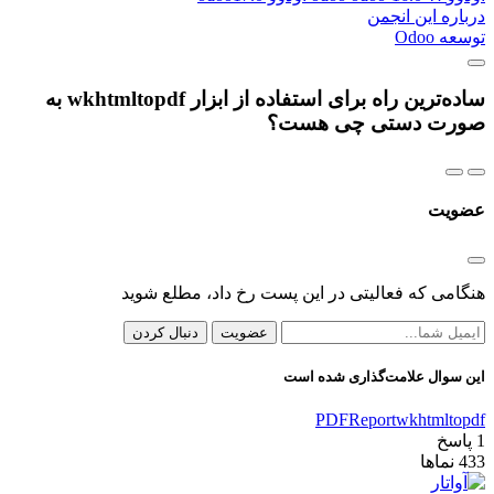
درباره این انجمن
توسعه Odoo
ساده‌ترین راه برای استفاده از ابزار wkhtmltopdf به
صورت دستی چی هست؟
عضویت
هنگامی که فعالیتی در این پست رخ داد، مطلع شوید
عضویت
دنبال کردن
این سوال علامت‌گذاری شده است
PDF
Report
wkhtmltopdf
1
پاسخ
433
نماها