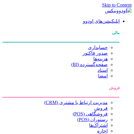
Skip to Content
اپلیکیشن‌های اودوو
مالی
حسابداری
صدور فاکتور
هزینه‌ها
صفحه‌گسترده (BI)
اسناد
امضا
فروش
مدیریت ارتباط با مشتری (CRM)
فروش
فروشگاهی (POS)
رستوران (POS)
اشتراک‌ها
اجاره