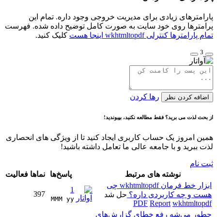
پارامترهای زیادی برای مدیریت خروجی وجود داره. تمام این
پرامترها روی خود سایت به صورت کامل توضیح داده شده. فهرست
تمام پارامترها کنترلی wkhtmltopdf اینجا هست
کلیک کنید.
3
رها کردن
اضافه کردن نظر
از بحث لذت می برید؟ فقط مطالعه نکنید، بپیوندید!
همین امروز یک حساب کاربری ایجاد کنید تا از ویژگی های انحصاری
لذت ببرید و با جامعه عالی ما تعامل داشته باشید!
ثبت نام
نوشته های مرتبط
پاسخ‌ها
نماها
فعالیت
ابزار خط فرمان wkhtmltopdf چی
1
397
هست و چه کاربردی داره؟
حل شد
MMM yy 
PDF
Report
wkhtmltopdf
چطور می‌شه رفع خطای گزارش‌های