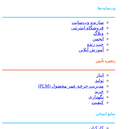
وب‌سایت‌ها
سازنده وب‌سایت
فروشگاه اینترنتی
وبلاگ
انجمن
چت زنده
آموزش آنلاین
زنجیره تأمین
انبار
تولید
مدیریت چرخه عمر محصول (PLM)
خرید
نگهداری
کیفیت
منابع انسانی
کارکنان