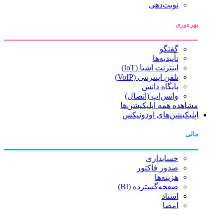
نوبت‌دهی
بهره‌وری
گفتگو
تأییدیه‌ها
اینترنت اشیا (IoT)
تلفن اینترنتی (VoIP)
پایگاه دانش
واتس‌اپ (اتصال)
مشاهده همه اپلیکیشن‌ها
اپلیکیشن‌های اودونیکس
مالی
حسابداری
صدور فاکتور
هزینه‌ها
صفحه‌گسترده (BI)
اسناد
امضا