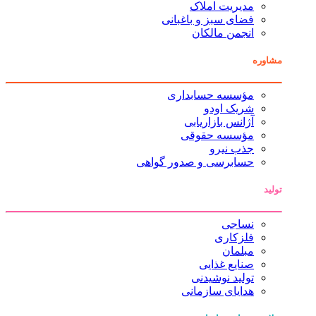
مدیریت املاک
فضای سبز و باغبانی
انجمن مالکان
مشاوره
مؤسسه حسابداری
شریک اودو
آژانس بازاریابی
مؤسسه حقوقی
جذب نیرو
حسابرسی و صدور گواهی
تولید
نساجی
فلزکاری
مبلمان
صنایع غذایی
تولید نوشیدنی
هدایای سازمانی