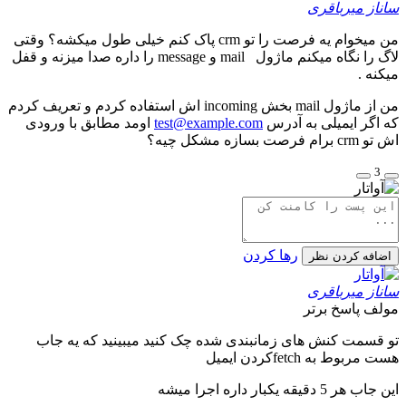
ساناز میرباقری
من میخوام یه فرصت را تو crm پاک کنم خیلی طول میکشه؟ وقتی
لاگ را نگاه میکنم ماژول mail و message را داره صدا میزنه و قفل
میکنه .
من از ماژول mail بخش incoming اش استفاده کردم و تعریف کردم
که اگر ایمیلی به آدرس
test@example.com
اومد مطابق با ورودی
اش تو crm برام فرصت بسازه مشکل چیه؟
3
رها کردن
اضافه کردن نظر
ساناز میرباقری
مولف
پاسخ برتر
تو قسمت کنش های زمانبندی شده چک کنید میبینید که یه جاب
هست مربوط به fetchکردن ایمیل
این جاب هر 5 دقیقه یکبار داره اجرا میشه