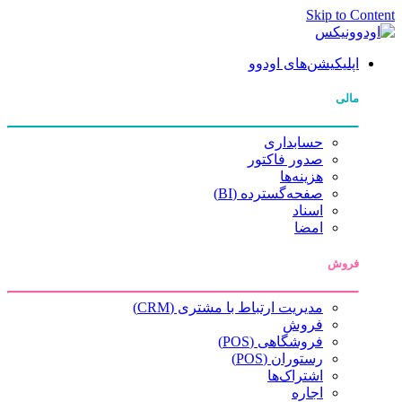
Skip to Content
اپلیکیشن‌های اودوو
مالی
حسابداری
صدور فاکتور
هزینه‌ها
صفحه‌گسترده (BI)
اسناد
امضا
فروش
مدیریت ارتباط با مشتری (CRM)
فروش
فروشگاهی (POS)
رستوران (POS)
اشتراک‌ها
اجاره