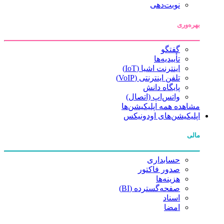
نوبت‌دهی
بهره‌وری
گفتگو
تأییدیه‌ها
اینترنت اشیا (IoT)
تلفن اینترنتی (VoIP)
پایگاه دانش
واتس‌اپ (اتصال)
مشاهده همه اپلیکیشن‌ها
اپلیکیشن‌های اودونیکس
مالی
حسابداری
صدور فاکتور
هزینه‌ها
صفحه‌گسترده (BI)
اسناد
امضا