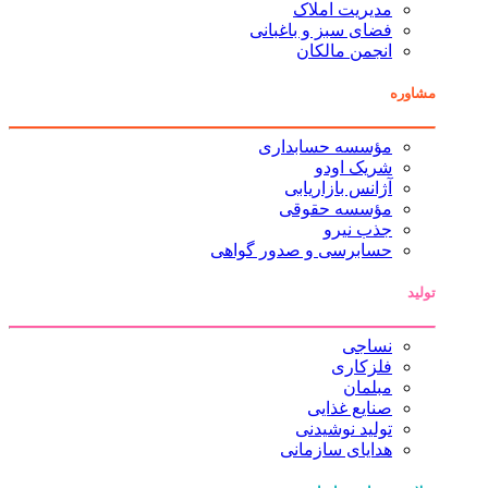
مدیریت املاک
فضای سبز و باغبانی
انجمن مالکان
مشاوره
مؤسسه حسابداری
شریک اودو
آژانس بازاریابی
مؤسسه حقوقی
جذب نیرو
حسابرسی و صدور گواهی
تولید
نساجی
فلزکاری
مبلمان
صنایع غذایی
تولید نوشیدنی
هدایای سازمانی