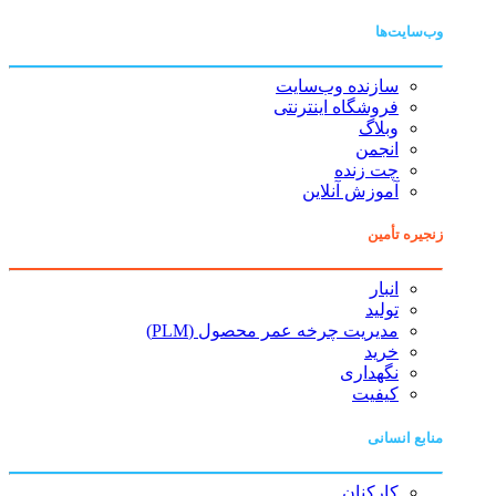
وب‌سایت‌ها
سازنده وب‌سایت
فروشگاه اینترنتی
وبلاگ
انجمن
چت زنده
آموزش آنلاین
زنجیره تأمین
انبار
تولید
مدیریت چرخه عمر محصول (PLM)
خرید
نگهداری
کیفیت
منابع انسانی
کارکنان