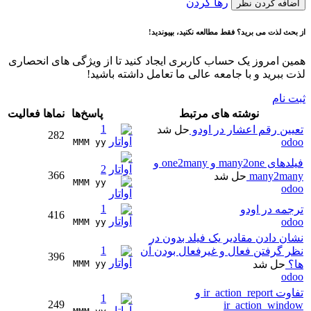
رها کردن
اضافه کردن نظر
از بحث لذت می برید؟ فقط مطالعه نکنید، بپیوندید!
همین امروز یک حساب کاربری ایجاد کنید تا از ویژگی های انحصاری
لذت ببرید و با جامعه عالی ما تعامل داشته باشید!
ثبت نام
نوشته های مرتبط
پاسخ‌ها
نماها
فعالیت
1
تعیین رقم اعشار در اودو
حل شد
282
odoo
MMM yy 
فیلدهای many2one و one2many و
2
366
many2many
حل شد
MMM yy 
odoo
1
ترجمه در اودو
416
odoo
MMM yy 
نشان دادن مقادیر یک فیلد بدون در
1
نظر گرفتن فعال و غیرفعال بودن آن
396
ها؟
حل شد
MMM yy 
odoo
تفاوت ir_action_report و
1
249
ir_action_window