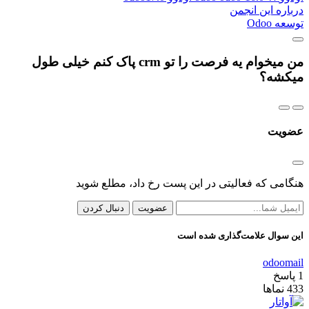
درباره این انجمن
توسعه Odoo
من میخوام یه فرصت را تو crm پاک کنم خیلی طول
میکشه؟
عضویت
هنگامی که فعالیتی در این پست رخ داد، مطلع شوید
عضویت
دنبال کردن
این سوال علامت‌گذاری شده است
odoo
mail
1
پاسخ
433
نماها