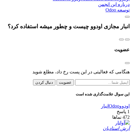
درباره این انجمن
توسعه Odoo
انبار مجازی اودوو چیست و چطور میشه استفاده کرد؟
عضویت
هنگامی که فعالیتی در این پست رخ داد، مطلع شوید
عضویت
دنبال کردن
این سوال علامت‌گذاری شده است
اودوو
Odoo
انبار
1
پاسخ
472
نماها
آرش استادیان