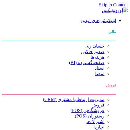
Skip to Content
اپلیکیشن‌های اودوو
مالی
حسابداری
صدور فاکتور
هزینه‌ها
صفحه‌گسترده (BI)
اسناد
امضا
فروش
مدیریت ارتباط با مشتری (CRM)
فروش
فروشگاهی (POS)
رستوران (POS)
اشتراک‌ها
اجاره