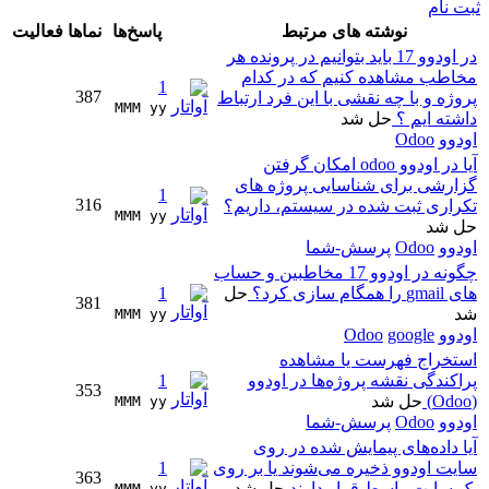
ثبت نام
نوشته های مرتبط
پاسخ‌ها
نماها
فعالیت
در اودوو 17 باید بتوانیم در پرونده هر
مخاطب مشاهده کنیم که در کدام
1
387
پروژه و با چه نقشی با این فرد ارتباط
MMM yy 
داشته ایم ؟
حل شد
اودوو
Odoo
آیا در اودوو odoo امکان گرفتن
گزارشی برای شناسایی پروژه های
1
316
تکراری ثبت شده در سیستم، داریم؟
MMM yy 
حل شد
اودوو
Odoo
پرسش-شما
چگونه در اودوو 17 مخاطبین و حساب
های gmail را همگام سازی کرد؟
حل
1
381
شد
MMM yy 
اودوو
google
Odoo
استخراج فهرست یا مشاهده
پراکندگی نقشه پروژه‌ها در اودوو
1
353
(Odoo)
حل شد
MMM yy 
اودوو
Odoo
پرسش-شما
آیا داده‌های پیمایش شده در روی
سایت اودوو ذخیره می‌شوند یا بر روی
1
363
یک سایت واسط قرار دارند
حل شد
MMM yy 