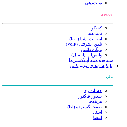
نوبت‌دهی
بهره‌وری
گفتگو
تأییدیه‌ها
اینترنت اشیا (IoT)
تلفن اینترنتی (VoIP)
پایگاه دانش
واتس‌اپ (اتصال)
مشاهده همه اپلیکیشن‌ها
اپلیکیشن‌های اودونیکس
مالی
حسابداری
صدور فاکتور
هزینه‌ها
صفحه‌گسترده (BI)
اسناد
امضا