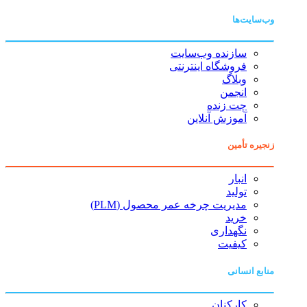
وب‌سایت‌ها
سازنده وب‌سایت
فروشگاه اینترنتی
وبلاگ
انجمن
چت زنده
آموزش آنلاین
زنجیره تأمین
انبار
تولید
مدیریت چرخه عمر محصول (PLM)
خرید
نگهداری
کیفیت
منابع انسانی
کارکنان