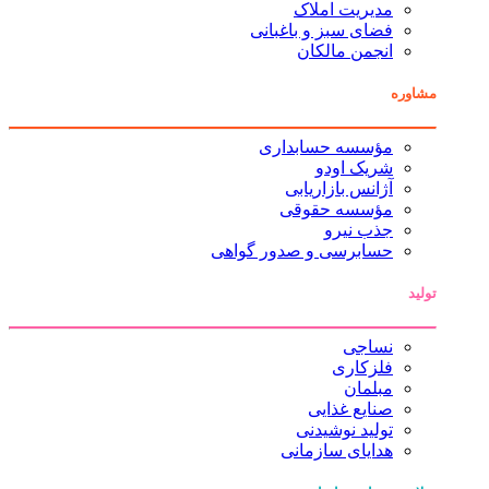
مدیریت املاک
فضای سبز و باغبانی
انجمن مالکان
مشاوره
مؤسسه حسابداری
شریک اودو
آژانس بازاریابی
مؤسسه حقوقی
جذب نیرو
حسابرسی و صدور گواهی
تولید
نساجی
فلزکاری
مبلمان
صنایع غذایی
تولید نوشیدنی
هدایای سازمانی