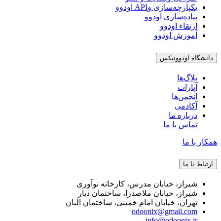
یکپارچه‌سازی وAPI اودوو
پیاده‌سازی اودوو
ارتقاء اودوو
آموزش اودوو
دانشگاه اودوونیکس
بلاگ‌ها
آپارات
انجمن‌ها
آکادمی
درباره ما
تماس با ما
همکار با ما
ارتباط با ما
شیراز، خیابان مدرس، کارخانه نوآوری
شیراز، خیابان ملاصدرا، ساختمان دیار
تهران، خیابان امام خمینی، ساختمان البان
odoonix@gmail.com
info@odoonix.ir