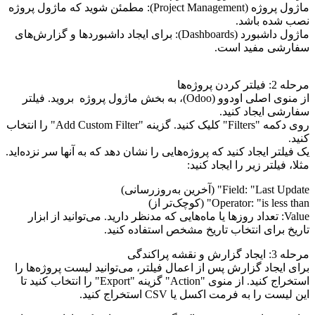
ماژول پروژه (Project Management): مطمئن شوید که ماژول پروژه
نصب شده باشد.
ماژول داشبورد (Dashboards): برای ایجاد داشبوردها و گزارش‌های
سفارشی مفید است.
مرحله 2: فیلتر کردن پروژه‌ها
از منوی اصلی اودوو (Odoo)، به بخش
ماژول پروژه
بروید. فیلتر
سفارشی ایجاد کنید.
روی دکمه "Filters" کلیک کنید. گزینه "Add Custom Filter" را انتخاب
کنید.
یک فیلتر ایجاد کنید که پروژه‌هایی را نشان دهد که به آنها سر نزده‌اید.
مثلا، فیلتر زیر را ایجاد کنید:
Field: "Last Update" (آخرین به‌روزرسانی)
Operator: "is less than" (کوچک‌تر از)
Value: تعداد روزها یا ماه‌هایی که مدنظر دارید. می‌توانید از ابزار
تاریخ برای انتخاب تاریخ مشخص استفاده کنید.
مرحله 3: ایجاد گزارش و نقشه پراکندگی
برای ایجاد گزارش پس از اعمال فیلتر، می‌توانید لیست پروژه‌ها را
استخراج کنید. از منوی "Action" گزینه "Export" را انتخاب کنید تا
این لیست را به فرمت اکسل یا CSV استخراج کنید.