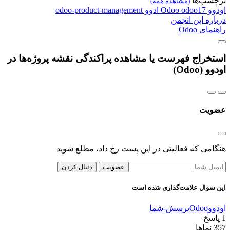
برچسب‌ها
(مشاهده همه)
اودوو
odoo17
Odoo
ادوو
odoo-product-management
درباره این انجمن
راهنمای Odoo
استخراج فهرست یا مشاهده پراکندگی نقشه پروژه‌ها در
اودوو (Odoo)
عضویت
هنگامی که فعالیتی در این پست رخ داد، مطلع شوید
عضویت
دنبال کردن
این سوال علامت‌گذاری شده است
اودوو
Odoo
پرسش-شما
1
پاسخ
357
نماها