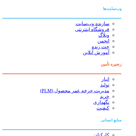
وب‌سایت‌ها
سازنده وب‌سایت
فروشگاه اینترنتی
وبلاگ
انجمن
چت زنده
آموزش آنلاین
زنجیره تأمین
انبار
تولید
مدیریت چرخه عمر محصول (PLM)
خرید
نگهداری
کیفیت
منابع انسانی
کارکنان