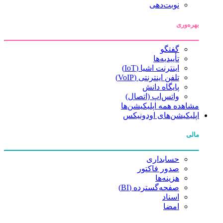
نوبت‌دهی
بهره‌وری
گفتگو
تأییدیه‌ها
اینترنت اشیا (IoT)
تلفن اینترنتی (VoIP)
پایگاه دانش
واتس‌اپ (اتصال)
مشاهده همه اپلیکیشن‌ها
اپلیکیشن‌های اودونیکس
مالی
حسابداری
صدور فاکتور
هزینه‌ها
صفحه‌گسترده (BI)
اسناد
امضا