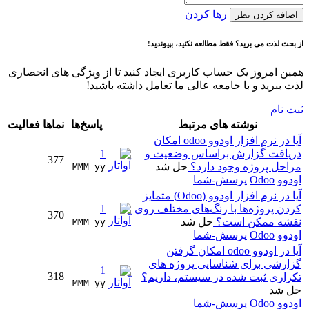
رها کردن
اضافه کردن نظر
از بحث لذت می برید؟ فقط مطالعه نکنید، بپیوندید!
همین امروز یک حساب کاربری ایجاد کنید تا از ویژگی های انحصاری
لذت ببرید و با جامعه عالی ما تعامل داشته باشید!
ثبت نام
نوشته های مرتبط
پاسخ‌ها
نماها
فعالیت
آیا در نرم افزار اودوو odoo امکان
دریافت گزارش براساس وضعیت و
1
377
مراحل پروژه وجود دارد؟
حل شد
MMM yy 
اودوو
Odoo
پرسش-شما
آیا در نرم افزار اودوو (Odoo) متمایز
کردن پروژه‌ها با رنگ‌های مختلف روی
1
370
نقشه ممکن است؟
حل شد
MMM yy 
اودوو
Odoo
پرسش-شما
آیا در اودوو odoo امکان گرفتن
گزارشی برای شناسایی پروژه های
1
318
تکراری ثبت شده در سیستم، داریم؟
MMM yy 
حل شد
اودوو
Odoo
پرسش-شما