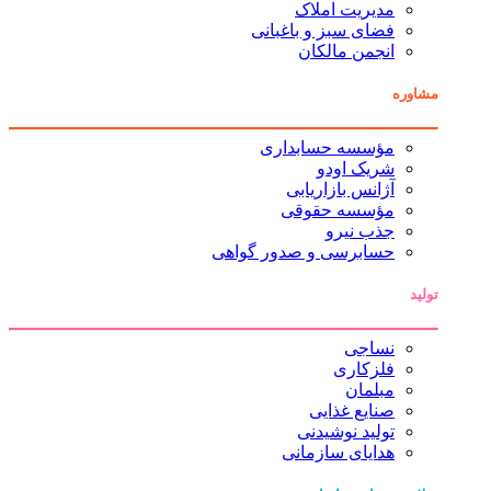
مدیریت املاک
فضای سبز و باغبانی
انجمن مالکان
مشاوره
مؤسسه حسابداری
شریک اودو
آژانس بازاریابی
مؤسسه حقوقی
جذب نیرو
حسابرسی و صدور گواهی
تولید
نساجی
فلزکاری
مبلمان
صنایع غذایی
تولید نوشیدنی
هدایای سازمانی