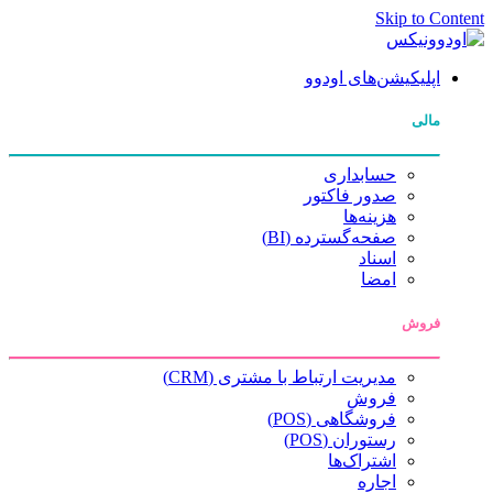
Skip to Content
اپلیکیشن‌های اودوو
مالی
حسابداری
صدور فاکتور
هزینه‌ها
صفحه‌گسترده (BI)
اسناد
امضا
فروش
مدیریت ارتباط با مشتری (CRM)
فروش
فروشگاهی (POS)
رستوران (POS)
اشتراک‌ها
اجاره