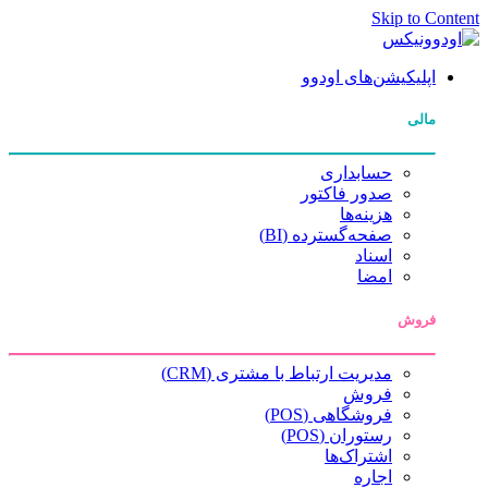
Skip to Content
اپلیکیشن‌های اودوو
مالی
حسابداری
صدور فاکتور
هزینه‌ها
صفحه‌گسترده (BI)
اسناد
امضا
فروش
مدیریت ارتباط با مشتری (CRM)
فروش
فروشگاهی (POS)
رستوران (POS)
اشتراک‌ها
اجاره