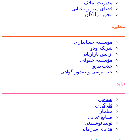
مدیریت املاک
فضای سبز و باغبانی
انجمن مالکان
مشاوره
مؤسسه حسابداری
شریک اودو
آژانس بازاریابی
مؤسسه حقوقی
جذب نیرو
حسابرسی و صدور گواهی
تولید
نساجی
فلزکاری
مبلمان
صنایع غذایی
تولید نوشیدنی
هدایای سازمانی