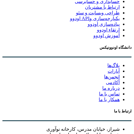
حسابداری و حسابرسی
ارتباط با مشتریان
طراحی وبسایت و سئو
یکپارچه‌سازی وAPI اودوو
پیاده‌سازی اودوو
ارتقاء اودوو
آموزش اودوو
دانشگاه اودوونیکس
بلاگ‌ها
آپارات
انجمن‌ها
آکادمی
درباره ما
تماس با ما
همکار با ما
ارتباط با ما
شیراز، خیابان مدرس، کارخانه نوآوری