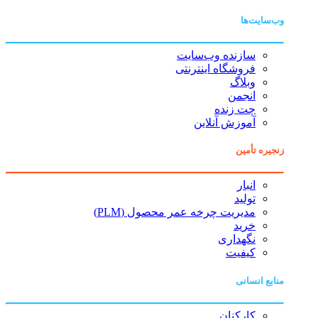
وب‌سایت‌ها
سازنده وب‌سایت
فروشگاه اینترنتی
وبلاگ
انجمن
چت زنده
آموزش آنلاین
زنجیره تأمین
انبار
تولید
مدیریت چرخه عمر محصول (PLM)
خرید
نگهداری
کیفیت
منابع انسانی
کارکنان