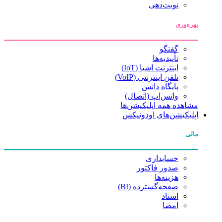
نوبت‌دهی
بهره‌وری
گفتگو
تأییدیه‌ها
اینترنت اشیا (IoT)
تلفن اینترنتی (VoIP)
پایگاه دانش
واتس‌اپ (اتصال)
مشاهده همه اپلیکیشن‌ها
اپلیکیشن‌های اودونیکس
مالی
حسابداری
صدور فاکتور
هزینه‌ها
صفحه‌گسترده (BI)
اسناد
امضا