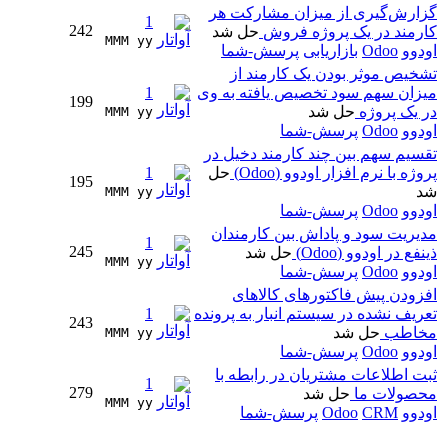
گزارش‌گیری از میزان مشارکت هر
1
242
کارمند در یک پروژه فروش
حل شد
MMM yy 
اودوو
Odoo
بازاریابی
پرسش-شما
تشخیص موثر بودن یک کارمند از
میزان سهم سود تخصیص یافته به وی
1
199
در یک پروژه
حل شد
MMM yy 
اودوو
Odoo
پرسش-شما
تقسیم سهم بین چند کارمند دخیل در
پروژه با نرم افزار اودوو (Odoo)
حل
1
195
شد
MMM yy 
اودوو
Odoo
پرسش-شما
مدیریت سود و پاداش بین کارمندان
1
245
ذینفع در اودوو (Odoo)
حل شد
MMM yy 
اودوو
Odoo
پرسش-شما
افزودن پیش فاکتورهای کالاهای
تعریف نشده در سیستم انبار به پرونده
1
243
مخاطب
حل شد
MMM yy 
اودوو
Odoo
پرسش-شما
ثبت اطلاعات مشتریان در رابطه با
1
279
محصولات ما
حل شد
MMM yy 
اودوو
CRM
Odoo
پرسش-شما