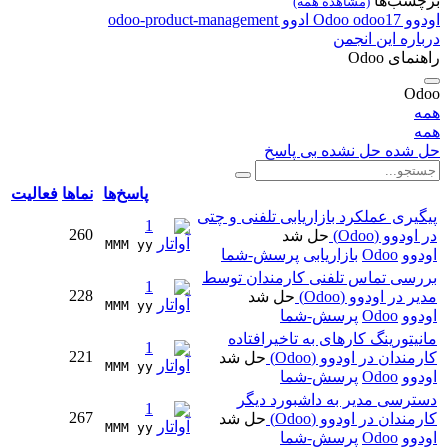
برچسب‌ها
(مشاهده همه)
اودوو
odoo17
Odoo
ادوو
odoo-product-management
درباره این انجمن
راهنمای Odoo
Odoo
همه
همه
حل شده
حل نشده
بی پاسخ
پاسخ‌ها
نماها
فعالیت
پیگیری عملکرد بازاریابی تلفنی و چتی
1
260
در اودوو (Odoo)
حل شد
MMM yy 
اودوو
Odoo
بازاریابی
پرسش-شما
بررسی تماس تلفنی کارمندان توسط
1
228
مدیر در اودوو (Odoo)
حل شد
MMM yy 
اودوو
Odoo
پرسش-شما
مانیتورینگ کارهای به تاخیرافتاده
1
221
کارمندان در اودوو (Odoo)
حل شد
MMM yy 
اودوو
Odoo
پرسش-شما
دسترسی مدیر به داشبورد دیگر
1
267
کارمندان در اودوو (Odoo)
حل شد
MMM yy 
اودوو
Odoo
پرسش-شما