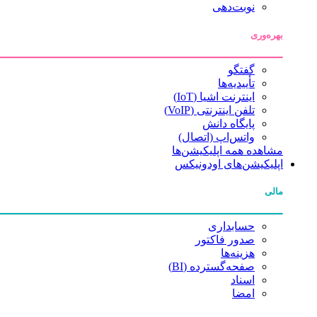
نوبت‌دهی
بهره‌وری
گفتگو
تأییدیه‌ها
اینترنت اشیا (IoT)
تلفن اینترنتی (VoIP)
پایگاه دانش
واتس‌اپ (اتصال)
مشاهده همه اپلیکیشن‌ها
اپلیکیشن‌های اودونیکس
مالی
حسابداری
صدور فاکتور
هزینه‌ها
صفحه‌گسترده (BI)
اسناد
امضا