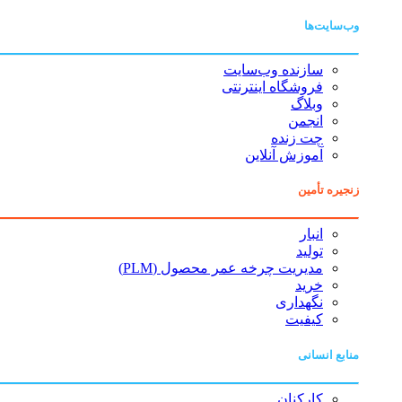
وب‌سایت‌ها
سازنده وب‌سایت
فروشگاه اینترنتی
وبلاگ
انجمن
چت زنده
آموزش آنلاین
زنجیره تأمین
انبار
تولید
مدیریت چرخه عمر محصول (PLM)
خرید
نگهداری
کیفیت
منابع انسانی
کارکنان