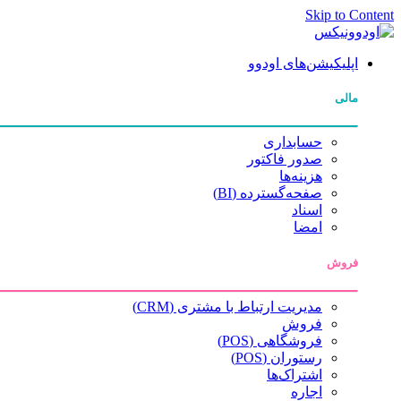
Skip to Content
اپلیکیشن‌های اودوو
مالی
حسابداری
صدور فاکتور
هزینه‌ها
صفحه‌گسترده (BI)
اسناد
امضا
فروش
مدیریت ارتباط با مشتری (CRM)
فروش
فروشگاهی (POS)
رستوران (POS)
اشتراک‌ها
اجاره