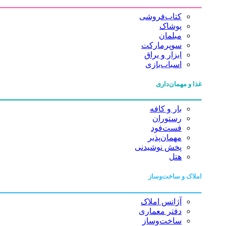
کتاب‌فروشی
پوشاک
مبلمان
سوپرمارکت
ابزار و یراق
اسباب‌بازی
غذا و مهمان‌داری
بار و کافه
رستوران
فست‌فود
مهمان‌پذیر
پخش نوشیدنی
هتل
املاک و ساخت‌وساز
آژانس املاک
دفتر معماری
ساخت‌وساز