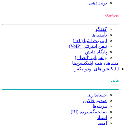
نوبت‌دهی
بهره‌وری
گفتگو
تأییدیه‌ها
اینترنت اشیا (IoT)
تلفن اینترنتی (VoIP)
پایگاه دانش
واتس‌اپ (اتصال)
مشاهده همه اپلیکیشن‌ها
اپلیکیشن‌های اودونیکس
مالی
حسابداری
صدور فاکتور
هزینه‌ها
صفحه‌گسترده (BI)
اسناد
امضا