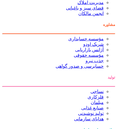
مدیریت املاک
فضای سبز و باغبانی
انجمن مالکان
مشاوره
مؤسسه حسابداری
شریک اودو
آژانس بازاریابی
مؤسسه حقوقی
جذب نیرو
حسابرسی و صدور گواهی
تولید
نساجی
فلزکاری
مبلمان
صنایع غذایی
تولید نوشیدنی
هدایای سازمانی