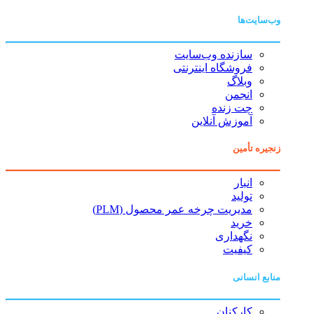
وب‌سایت‌ها
سازنده وب‌سایت
فروشگاه اینترنتی
وبلاگ
انجمن
چت زنده
آموزش آنلاین
زنجیره تأمین
انبار
تولید
مدیریت چرخه عمر محصول (PLM)
خرید
نگهداری
کیفیت
منابع انسانی
کارکنان