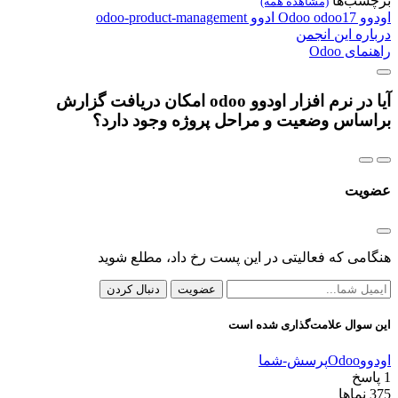
برچسب‌ها
(مشاهده همه)
اودوو
odoo17
Odoo
ادوو
odoo-product-management
درباره این انجمن
راهنمای Odoo
آیا در نرم افزار اودوو odoo امکان دریافت گزارش
براساس وضعیت و مراحل پروژه وجود دارد؟
عضویت
هنگامی که فعالیتی در این پست رخ داد، مطلع شوید
عضویت
دنبال کردن
این سوال علامت‌گذاری شده است
اودوو
Odoo
پرسش-شما
1
پاسخ
375
نماها