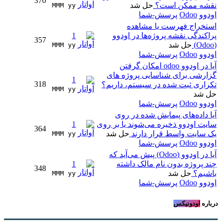
370
نقشه ممکن است؟
حل شد
MMM yy 
اودوو
Odoo
پرسش-شما
استخراج فهرست یا مشاهده
پراکندگی نقشه پروژه‌ها در اودوو
1
357
(Odoo)
حل شد
MMM yy 
اودوو
Odoo
پرسش-شما
آیا در اودوو odoo امکان گرفتن
گزارشی برای شناسایی پروژه های
1
318
تکراری ثبت شده در سیستم، داریم؟
MMM yy 
حل شد
اودوو
Odoo
پرسش-شما
آیا داده‌های پیمایش شده در روی
سایت اودوو ذخیره می‌شوند یا بر روی
1
364
یک سایت واسط قرار دارند
حل شد
MMM yy 
اودوو
Odoo
پرسش-شما
آیا در اودوو (Odoo) پیش می‌آید که
چند پروژه بدون نام مالک داشته
1
348
باشیم؟
حل شد
MMM yy 
اودوو
Odoo
پرسش-شما
درباره
اودونیکس