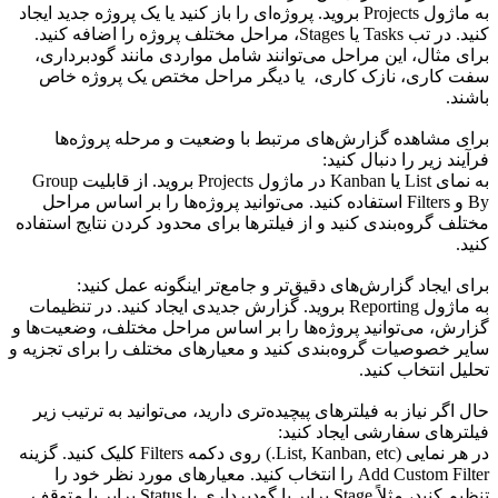
به ماژول Projects بروید. پروژه‌ای را باز کنید یا یک پروژه جدید ایجاد
کنید. در تب Tasks یا Stages، مراحل مختلف پروژه را اضافه کنید.
برای مثال، این مراحل می‌توانند شامل مواردی مانند گودبرداری،
سفت کاری، نازک کاری، یا دیگر مراحل مختص یک پروژه خاص
باشند.
برای مشاهده گزارش‌های مرتبط با وضعیت و مرحله پروژه‌ها
فرآیند زیر را دنبال کنید:
به نمای List یا Kanban در ماژول Projects بروید. از قابلیت Group
By و Filters استفاده کنید. می‌توانید پروژه‌ها را بر اساس مراحل
مختلف گروه‌بندی کنید و از فیلترها برای محدود کردن نتایج استفاده
کنید.
برای ایجاد گزارش‌های دقیق‌تر و جامع‌تر اینگونه عمل کنید:
به ماژول Reporting بروید. گزارش جدیدی ایجاد کنید. در تنظیمات
گزارش، می‌توانید پروژه‌ها را بر اساس مراحل مختلف، وضعیت‌ها و
سایر خصوصیات گروه‌بندی کنید و معیارهای مختلف را برای تجزیه و
تحلیل انتخاب کنید.
حال اگر نیاز به فیلترهای پیچیده‌تری دارید، می‌توانید به ترتیب زیر
فیلترهای سفارشی ایجاد کنید:
در هر نمایی (List, Kanban, etc.) روی دکمه Filters کلیک کنید. گزینه
Add Custom Filter را انتخاب کنید. معیارهای مورد نظر خود را
تنظیم کنید، مثلاً Stage برابر با گودبرداری یا Status برابر با متوقف.