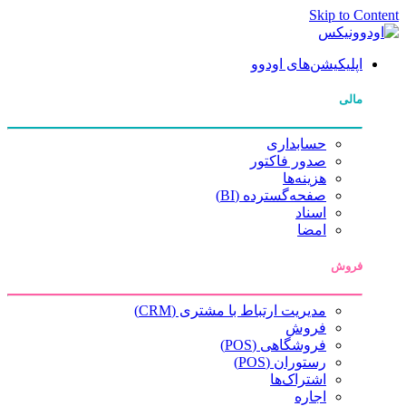
Skip to Content
اپلیکیشن‌های اودوو
مالی
حسابداری
صدور فاکتور
هزینه‌ها
صفحه‌گسترده (BI)
اسناد
امضا
فروش
مدیریت ارتباط با مشتری (CRM)
فروش
فروشگاهی (POS)
رستوران (POS)
اشتراک‌ها
اجاره