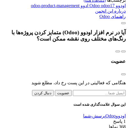
برچسب‌ها
(مشاهده همه)
اودوو
odoo17
Odoo
ادوو
odoo-product-management
درباره این انجمن
راهنمای Odoo
آیا در نرم افزار اودوو (Odoo) متمایز کردن پروژه‌ها با
رنگ‌های مختلف روی نقشه ممکن است؟
عضویت
هنگامی که فعالیتی در این پست رخ داد، مطلع شوید
عضویت
دنبال کردن
این سوال علامت‌گذاری شده است
اودوو
Odoo
پرسش-شما
1
پاسخ
368
نماها