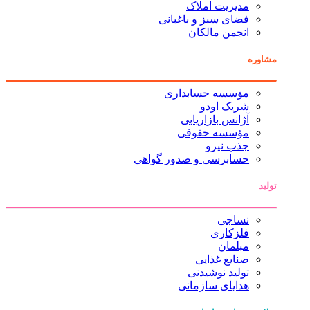
مدیریت املاک
فضای سبز و باغبانی
انجمن مالکان
مشاوره
مؤسسه حسابداری
شریک اودو
آژانس بازاریابی
مؤسسه حقوقی
جذب نیرو
حسابرسی و صدور گواهی
تولید
نساجی
فلزکاری
مبلمان
صنایع غذایی
تولید نوشیدنی
هدایای سازمانی