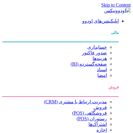
Skip to Content
اپلیکیشن‌های اودوو
مالی
حسابداری
صدور فاکتور
هزینه‌ها
صفحه‌گسترده (BI)
اسناد
امضا
فروش
مدیریت ارتباط با مشتری (CRM)
فروش
فروشگاهی (POS)
رستوران (POS)
اشتراک‌ها
اجاره