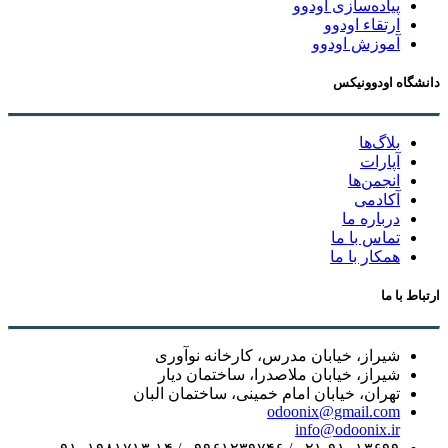
پیاده‌سازی اودوو
ارتقاء اودوو
آموزش اودوو
دانشگاه اودوونیکس
بلاگ‌ها
آپارات
انجمن‌ها
آکادمی
درباره ما
تماس با ما
همکار با ما
ارتباط با ما
شیراز، خیابان مدرس، کارخانه نوآوری
شیراز، خیابان ملاصدرا، ساختمان دیار
تهران، خیابان امام خمینی، ساختمان البان
odoonix@gmail.com
info@odoonix.ir