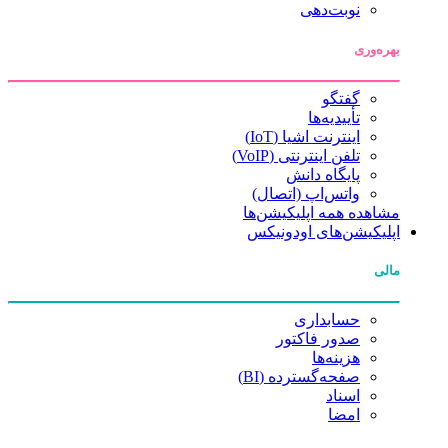
نوبت‌دهی
بهره‌وری
گفتگو
تأییدیه‌ها
اینترنت اشیا (IoT)
تلفن اینترنتی (VoIP)
پایگاه دانش
واتس‌اپ (اتصال)
مشاهده همه اپلیکیشن‌ها
اپلیکیشن‌های اودونیکس
مالی
حسابداری
صدور فاکتور
هزینه‌ها
صفحه‌گسترده (BI)
اسناد
امضا