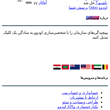
347
باشیم؟
حل شد
MMM yy 
اودوو
Odoo
پرسش-شما
درباره
اودونیکس
بپیچیدگی‌های سازمان را با شخصی‌سازی اودوو به سادگیِ یک کلیک
تبدیل کنید.
برنامه‌ها و سرویس‌ها
حسابداری و حسابرسی
ارتباط با مشتریان
طراحی وبسایت و سئو
یکپارچه‌سازی وAPI اودوو