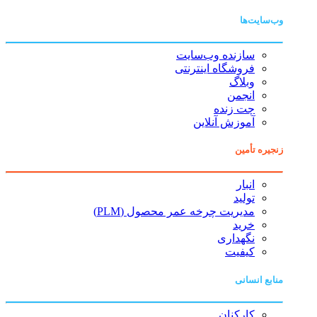
وب‌سایت‌ها
سازنده وب‌سایت
فروشگاه اینترنتی
وبلاگ
انجمن
چت زنده
آموزش آنلاین
زنجیره تأمین
انبار
تولید
مدیریت چرخه عمر محصول (PLM)
خرید
نگهداری
کیفیت
منابع انسانی
کارکنان