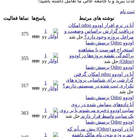
لذت ببرید و با جامعه عالی ما تعامل داشته باشید!
ثبت نام
نوشته های مرتبط
پاسخ‌ها
نماها
فعالیت
آیا در نرم افزار اودوو odoo امکان
دریافت گزارش براساس وضعیت و
1
375
مراحل پروژه وجود دارد؟
حل شد
MMM yy 
اودوو
Odoo
پرسش-شما
استخراج فهرست یا مشاهده
پراکندگی نقشه پروژه‌ها در اودوو
1
355
(Odoo)
حل شد
MMM yy 
اودوو
Odoo
پرسش-شما
آیا در اودوو odoo امکان گرفتن
گزارشی برای شناسایی پروژه های
1
317
تکراری ثبت شده در سیستم، داریم؟
MMM yy 
حل شد
اودوو
Odoo
پرسش-شما
آیا داده‌های پیمایش شده در روی
سایت اودوو ذخیره می‌شوند یا بر روی
1
363
یک سایت واسط قرار دارند
حل شد
MMM yy 
اودوو
Odoo
پرسش-شما
آیا در اودوو (Odoo) پیش می‌آید که
چند پروژه بدون نام مالک داشته
1